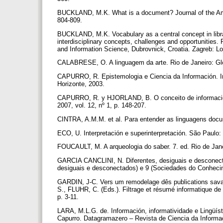
BUCKLAND, M.K. What is a document? Journal of the Ameri
804-809.
BUCKLAND, M.K. Vocabulary as a central concept in library
interdisciplinary concepts, challenges and opportunities.
and Information Science, Dubrovnick, Croatia. Zagreb: Lo
CALABRESE, O. A linguagem da arte. Rio de Janeiro: Gl
CAPURRO, R. Epistemologia e Ciencia da Información. In
Horizonte, 2003.
CAPURRO, R. y HJORLAND, B. O conceito de información. 
2007, vol. 12, nº 1, p. 148-207.
CINTRA, A.M.M. et al. Para entender as linguagens docum
ECO, U. Interpretación e superinterpretación. São Paulo:
FOUCAULT, M. A arqueologia do saber. 7. ed. Rio de Jane
GARCIA CANCLINI, N. Diferentes, desiguais e desconecta
desiguais e desconectados) e 9 (Sociedades do Conhecime
GARDIN, J-C. Vers um remodelage dês publications savan
S., FLUHR, C. (Eds.). Filtrage et résumé informatique de 
p. 3-11.
LARA, M.L.G. de. Información, informatividade e Lingüís
Capurro. Datagramazero – Revista de Ciencia da Informaci