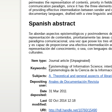
permeates the representation of contents, priority in fiel
communication paradigm, since it has the three elements 
of providing effective intermediation between sender and r
documentary languages, drafted with a view linguistic and
Spanish abstract
Se abordan aspectos epistemológicos y postmodernos de la
representación de contenidos, prioritariamente las áreas 
paradigma comunicacional, una vez que posee los tres el
y es capaz de proporcionar una efectiva intermediación en
representación del conocimiento, o sea, con lenguajes d
culturales.
Item type:
Journal article (Unpaginated)
Epistemology of Information Science; interd
Keywords:
Epistemología de la Ciencia de la Informació
Subjects:
A. Theoretical and general aspects of librar
Depositing
Anales de Documentación Revista
user:
Date
31 Mar 2011
deposited:
Last
02 Oct 2014 12:18
modified:
URI:
http://hdl.handle.net/10760/15490