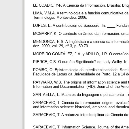
LE COADIC, Y-F. A Ciencia da Información. Brasília: Bri
LIMA, V.M.A. A terminologia e a función comunicativa d
Terminologia. Montevidéu, 2006.
LOPES, E. A contribuición de Saussure. In: ____ Fundame
MCGARRY, K. O contexto dinâmico da información: uma aná
MENDONÇA, E.S. A lingüística e a ciencia da información:
dez. 2000, vol. 29, nº 3, p. 50-70.
MOREIRO GONZÁLEZ, J.A. y ARILLO, J.R. O conteúdo da
PIERCE, C.S. O que é o Significado? de Lady Welby. In:
POMBO, O. Epistemologia da interdisicplinaridade. Semin
Faculdade de Letras da Universidade de Porto. 12 a 14 d
RAYWARD, W.B. The origins of information science and the 
Information and Documentation (FID). Journal of the Amer
SANTAELLA, L. Matrizes da linguagem e pensamento – son
SARACEVIC, T. Ciencia da Información: origem, evolución
and information science: historical, empirical and theori
SARACEVIC, T. A natureza interdisciplinar da Ciencia da I
SARACEVIC, T. Information Science. Journal of the Ameri