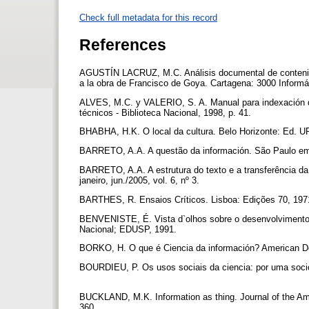
Check full metadata for this record
References
AGUSTÍN LACRUZ, M.C. Análisis documental de contenido 
a la obra de Francisco de Goya. Cartagena: 3000 Informát
ALVES, M.C. y VALERIO, S. A. Manual para indexación d
técnicos - Biblioteca Nacional, 1998, p. 41.
BHABHA, H.K. O local da cultura. Belo Horizonte: Ed. 
BARRETO, A.A. A questão da información. São Paulo em P
BARRETO, A.A. A estrutura do texto e a transferência da
janeiro, jun./2005, vol. 6, nº 3.
BARTHES, R. Ensaios Críticos. Lisboa: Edições 70, 19
BENVENISTE, É. Vista d`olhos sobre o desenvolvimento da 
Nacional; EDUSP, 1991.
BORKO, H. O que é Ciencia da información? American Doc
BOURDIEU, P. Os usos sociais da ciencia: por uma sociol
BUCKLAND, M.K. Information as thing. Journal of the Amer
360.