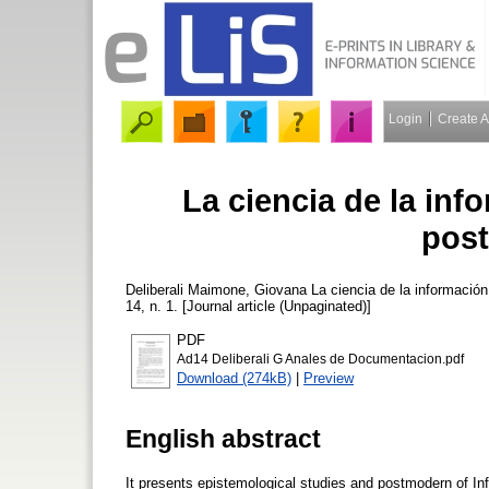
Login
Create 
La ciencia de la inf
pos
Deliberali Maimone, Giovana
La ciencia de la informació
14, n. 1. [Journal article (Unpaginated)]
PDF
Ad14 Deliberali G Anales de Documentacion.pdf
Download (274kB)
|
Preview
English abstract
It presents epistemological studies and postmodern of Info