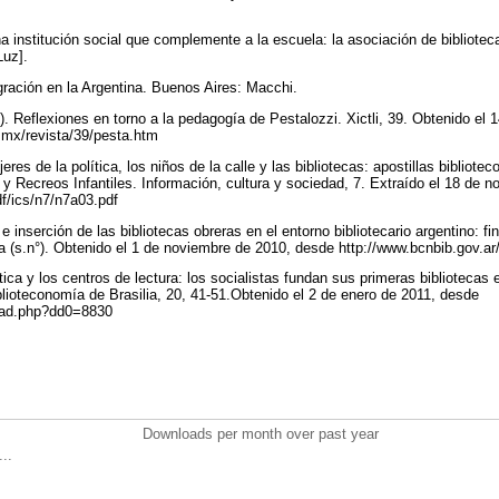
 institución social que complemente a la escuela: la asociación de biblioteca
Luz].
igración en la Argentina. Buenos Aires: Macchi.
). Reflexiones en torno a la pedagogía de Pestalozzi. Xictli, 39. Obtenido el 
.mx/revista/39/pesta.htm
eres de la política, los niños de la calle y las bibliotecas: apostillas bibliote
 y Recreos Infantiles. Información, cultura y sociedad, 7. Extraído el 18 de 
df/ics/n7/n7a03.pdf
 e inserción de las bibliotecas obreras en el entorno bibliotecario argentino: fi
ria (s.n°). Obtenido el 1 de noviembre de 2010, desde http://www.bcnbib.gov.ar/l
lítica y los centros de lectura: los socialistas fundan sus primeras biblioteca
lioteconomía de Brasilia, 20, 41-51.Obtenido el 2 de enero de 2011, desde
load.php?dd0=8830
Downloads per month over past year
..