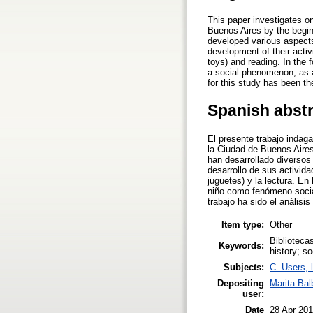
This paper investigates on
Buenos Aires by the beginn
developed various aspects 
development of their activ
toys) and reading. In the f
a social phenomenon, as a
for this study has been t
Spanish abst
El presente trabajo indaga
la Ciudad de Buenos Aires 
han desarrollado diversos 
desarrollo de sus actividad
juguetes) y la lectura. En 
niño como fenómeno social
trabajo ha sido el anális
Item type:
Other
Bibliotecas
Keywords:
history; s
Subjects:
C. Users, 
Depositing
Marita Bal
user:
Date
28 Apr 201