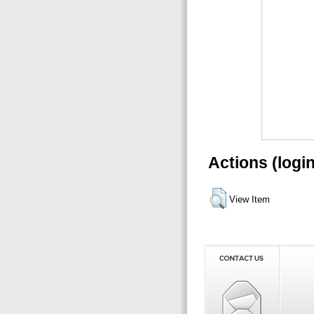
Actions (logi
View Item