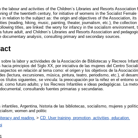
 the labour and activities of the Children`s Libraries and Resorts Association f
ing of the twentieth century, for initiative of womens in the Socialist Female 
in relation to the subject as: the origin and objectives of the Association, its
ities (reading, hiking, music, painting, theater, journalism, etc.), the collect
ollowing titles, are linked: the worry for infancy in the socialism environment,
 future adult, and Children`s Libraries and Resorts Association and pedagog
he documentary analysis, consulting primary and secondary sources.
ract
 sobre la labor y actividades de la Asociación de Bibliotecas y Recreos Infant
hacia principios del Siglo XX, por iniciativa de las mujeres del Centro Socia
aspectos en relación al tema como: el origen y los objetivos de la Asociación
es (lectura, excursiones, música, pintura, teatro, periodismo, etc.), el desarro
los títulos siguientes, se vincula: la preocupación por la niñez en el entorno so
, como futuro adulto; y los Recreos Infantiles e ideas pedagógicas. La met
is documental, consultando fuentes primarias y secundarias.
 infantiles, Argentina, historia de las bibliotecas, socialismo, mujeres y política
ocialism; women and politic
literacy and reading.
>
CD. User training, promotion, activities, education.
bi
1