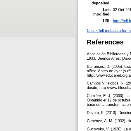
deposited:
Last
02 Oct 20
modified:
URI:
http://hdl
Check full metadata for th
References
Asociación Bibliotecas y 
1933. Buenos Aires: [Asoc
Barrancos, D. (2005). Esce
niñez. Antes de ayer (s.n
http://www.educared.org.
Campos Villalobos, N. (20
desde, http://www.filoso
Corbière, E. J. (2000). L
Obtenido el 12 de octubre
base-de-la-transformacio
Devoto, F. (2010). Doscie
Giménez, A. M. (1932). N
Gucovsky, V. (1926). La o