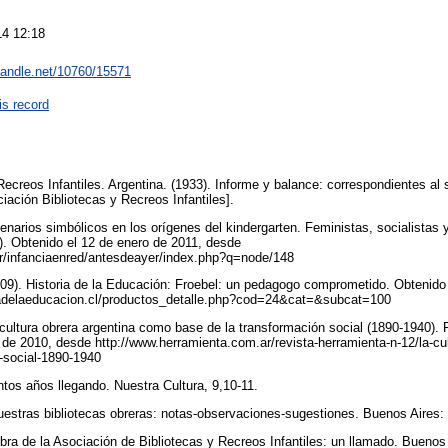
14 12:18
.handle.net/10760/15571
is record
Recreos Infantiles. Argentina. (1933). Informe y balance: correspondientes a
iación Bibliotecas y Recreos Infantiles].
narios simbólicos en los orígenes del kindergarten. Feministas, socialistas y
º). Obtenido el 12 de enero de 2011, desde
ar/infanciaenred/antesdeayer/index.php?q=node/148
09). Historia de la Educación: Froebel: un pedagogo comprometido. Obtenido 
fiadelaeducacion.cl/productos_detalle.php?cod=24&cat=&subcat=100
a cultura obrera argentina como base de la transformación social (1890-1940).
 de 2010, desde http://www.herramienta.com.ar/revista-herramienta-n-12/la-cu
n-social-1890-1940
ntos años llegando. Nuestra Cultura, 9,10-11.
uestras bibliotecas obreras: notas-observaciones-sugestiones. Buenos Aires
bra de la Asociación de Bibliotecas y Recreos Infantiles: un llamado. Buenos