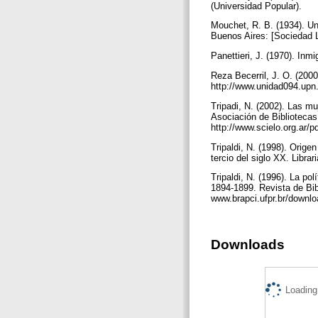
(Universidad Popular).
Mouchet, R. B. (1934). Una
Buenos Aires: [Sociedad 
Panettieri, J. (1970). Inm
Reza Becerril, J. O. (2000
http://www.unidad094.upn
Tripadi, N. (2002). Las muj
Asociación de Bibliotecas
http://www.scielo.org.ar/p
Tripaldi, N. (1998). Origen
tercio del siglo XX. Libra
Tripaldi, N. (1996). La po
1894-1899. Revista de Bib
www.brapci.ufpr.br/down
Downloads
Loading.