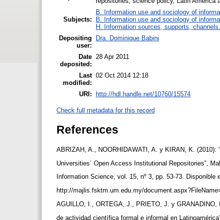
repositories, science policy, Latin America
B. Information use and sociology of informa
Subjects:
B. Information use and sociology of informa
H. Information sources, supports, channels
Depositing
Dra. Dominique Babini
user:
Date
28 Apr 2011
deposited:
Last
02 Oct 2014 12:18
modified:
URI:
http://hdl.handle.net/10760/15574
Check full metadata for this record
References
ABRIZAH, A., NOORHIDAWATI, A. y KIRAN, K. (2010): “Gl
Universities´ Open Access Institutional Repositories”, Ma
Information Science, vol. 15, nº 3, pp. 53-73. Disponible 
http://majlis.fsktm.um.edu.my/document.aspx?FileName=
AGUILLO, I., ORTEGA, J., PRIETO, J. y GRANADINO, B
de actividad científica formal e informal en Latinoaméric