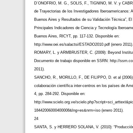
D´ONOFRIO, M. G., SOLIS, F., TIGNINO, M. V. y CABRE
de Trayectorias de los Investigadores Iberoamericanos:
Buenos Aires y Resultados de su Validación Técnica”, El
Principales Indicadores de Ciencia y Tecnología Iberoam
Buenos Aires, RICYT, pp. 117-132. Disponible en:
http://www.oei.es/salactsi/ESTADO2010.pdf (enero 2011)
ROMARY, L. y ARMBRUSTER, C. (2009): Beyond Instituti
Documento de trabajo disponible en SSRN: http://ssrn.
2011).
SANCHO, R., MORILLO, F., DE FILIPPO, D. et al (2006):
colaboración científica inter-centros en los países de Amé
4, pp. 284-292. Disponible en:
http://www.scielo.org.ve/scielo.php?script=sci_arttext&
18442006000400008&lng=es&nrm=iso (enero 2011).
24
SANTA, S. y HERRERO SOLANA, V. (2010): “Producción 