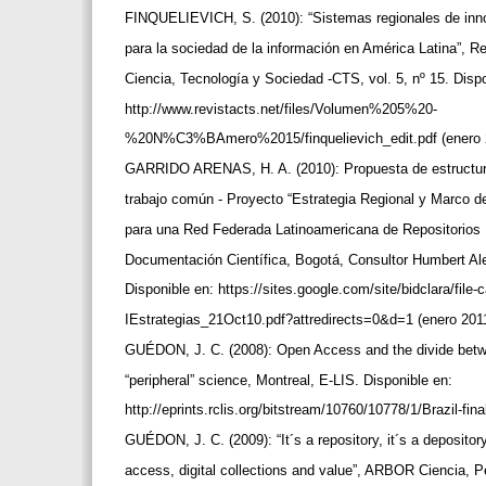
FINQUELIEVICH, S. (2010): “Sistemas regionales de inno
para la sociedad de la información en América Latina”, 
Ciencia, Tecnología y Sociedad -CTS, vol. 5, nº 15. Disp
http://www.revistacts.net/files/Volumen%205%20-
%20N%C3%BAmero%2015/finquelievich_edit.pdf (enero 
GARRIDO ARENAS, H. A. (2010): Propuesta de estructura
trabajo común - Proyecto “Estrategia Regional y Marco de
para una Red Federada Latinoamericana de Repositorios 
Documentación Científica, Bogotá, Consultor Humbert Al
Disponible en: https://sites.google.com/site/bidclara/file
IEstrategias_21Oct10.pdf?attredirects=0&d=1 (enero 201
GUÉDON, J. C. (2008): Open Access and the divide bet
“peripheral” science, Montreal, E-LIS. Disponible en:
http://eprints.rclis.org/bitstream/10760/10778/1/Brazil-fin
GUÉDON, J. C. (2009): “It´s a repository, it´s a deposito
access, digital collections and value”, ARBOR Ciencia,