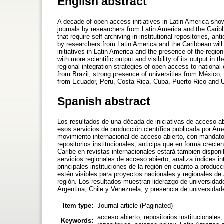
English abstract
A decade of open access initiatives in Latin America shows
journals by researchers from Latin America and the Cari
that require self-archiving in institutional repositories, an
by researchers from Latin America and the Caribbean will
initiatives in Latin America and the presence of the region 
with more scientific output and visibility of its output in 
regional integration strategies of open access to national 
from Brazil; strong presence of universities from México,
from Ecuador, Peru, Costa Rica, Cuba, Puerto Rico and 
Spanish abstract
Los resultados de una década de iniciativas de acceso ab
esos servicios de producción científica publicada por Amé
movimiento internacional de acceso abierto, con mandatos
repositorios institucionales, anticipa que en forma crecie
Caribe en revistas internacionales estará también disponib
servicios regionales de acceso abierto, analiza índices in
principales instituciones de la región en cuanto a producc
estén visibles para proyectos nacionales y regionales de 
región. Los resultados muestran liderazgo de universidad
Argentina, Chile y Venezuela; y presencia de universida
Item type:
Journal article (Paginated)
acceso abierto, repositorios institucionales,
Keywords: