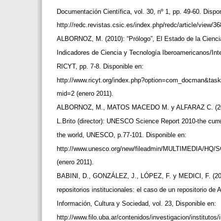
Documentación Científica, vol. 30, nº 1, pp. 49-60. Dispo
http://redc.revistas.csic.es/index.php/redc/article/view/3
ALBORNOZ, M. (2010): “Prólogo”, El Estado de la Cienci
Indicadores de Ciencia y Tecnología Iberoamericanos/In
RICYT, pp. 7-8. Disponible en:
http://www.ricyt.org/index.php?option=com_docman&ta
mid=2 (enero 2011).
ALBORNOZ, M., MATOS MACEDO M. y ALFARAZ C. (2010
L.Brito (director): UNESCO Science Report 2010-the curr
the world, UNESCO, p.77-101. Disponible en:
http://www.unesco.org/new/fileadmin/MULTIMEDIA/HQ/S
(enero 2011).
BABINI, D., GONZÁLEZ, J., LÓPEZ, F. y MEDICI, F. (201
repositorios institucionales: el caso de un repositorio de 
Información, Cultura y Sociedad, vol. 23, Disponible en:
http://www.filo.uba.ar/contenidos/investigacion/institut