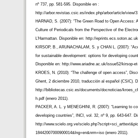
nº 737, pp. 581-595. Disponible en :
http://arbor.revistas.csic.es/index.php/arbor/article/view
HARNAD, S. (2007): “The Green Road to Open Access: A
Culture of Periodicals from the Perspective of the Electr
L'Harmattan. Disponible en: http://eprints.ecs.soton.ac.u
KIRSOP, B., ARUNACHALAM, S. y CHAN L. (2007): “Acce
for sustainable development: options for developing count
Disponible en: http://www.ariadne.ac.uk/issue52/kirsop-et
KROES, N. (2010): “The challenge of open access”, Dis
Ghent, 2 diciembre 2010, traducción al español (CSIC). D
http://bibliotecas.csic.es/documents/docnoticias/kroes
h.pdf (enero 2011).
PACKER, A. L. y MENEGHINI, R. (2007): “Learning to c
developing countries”, INCI, vol. 32, nº 9, pp. 643-647. D
http://www.scielo.org.ve/scielo.php?script=sci_arttext&
18442007000900014&lng=en&nrm=iso (enero 2011).