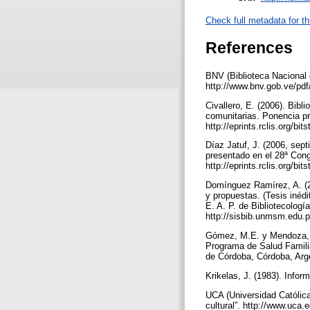
Check full metadata for th
References
BNV (Biblioteca Nacional 
http://www.bnv.gob.ve/pd
Civallero, E. (2006). Bibl
comunitarias. Ponencia pr
http://eprints.rclis.org/
Díaz Jatuf, J. (2006, sept
presentado en el 28ª Cong
http://eprints.rclis.org/
Domínguez Ramírez, A. (20
y propuestas. (Tesis inéd
E. A. P. de Bibliotecolog
http://sisbib.unmsm.edu
Gómez, M.E. y Mendoza, I.
Programa de Salud Familiar
de Córdoba, Córdoba, Arg
Krikelas, J. (1983). Infor
UCA (Universidad Católica 
cultural”. http://www.uca