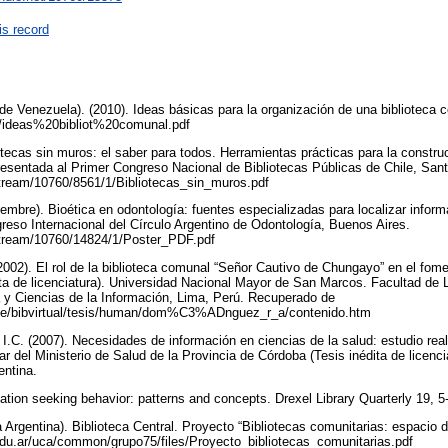
is record
de Venezuela). (2010). Ideas básicas para la organización de una biblioteca
f/ideas%20bibliot%20comunal.pdf
iotecas sin muros: el saber para todos. Herramientas prácticas para la constru
esentada al Primer Congreso Nacional de Bibliotecas Públicas de Chile, San
bitstream/10760/8561/1/Bibliotecas_sin_muros.pdf
iembre). Bioética en odontología: fuentes especializadas para localizar inform
reso Internacional del Círculo Argentino de Odontología, Buenos Aires.
bitstream/10760/14824/1/Poster_PDF.pdf
02). El rol de la biblioteca comunal “Señor Cautivo de Chungayo” en el fomen
ita de licenciatura). Universidad Nacional Mayor de San Marcos. Facultad de
ía y Ciencias de la Información, Lima, Perú. Recuperado de
.pe/bibvirtual/tesis/human/dom%C3%ADnguez_r_a/contenido.htm
C. (2007). Necesidades de información en ciencias de la salud: estudio reali
 del Ministerio de Salud de la Provincia de Córdoba (Tesis inédita de licenci
entina.
mation seeking behavior: patterns and concepts. Drexel Library Quarterly 19, 
Argentina). Biblioteca Central. Proyecto “Bibliotecas comunitarias: espacio d
.edu.ar/uca/common/grupo75/files/Proyecto_bibliotecas_comunitarias.pdf