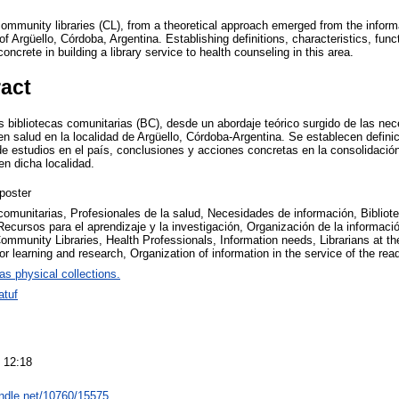
f community libraries (CL), from a theoretical approach emerged from the info
of Argüello, Córdoba, Argentina. Establishing definitions, characteristics, func
ncrete in building a library service to health counseling in this area.
ract
s bibliotecas comunitarias (BC), desde un abordaje teórico surgido de las ne
n salud en la localidad de Argüello, Córdoba-Argentina. Se establecen definic
e estudios en el país, conclusiones y acciones concretas en la consolidación 
en dicha localidad.
poster
comunitarias, Profesionales de la salud, Necesidades de información, Bibliotec
Recursos para el aprendizaje y la investigación, Organización de la información
ommunity Libraries, Health Professionals, Information needs, Librarians at the 
r learning and research, Organization of information in the service of the rea
 as physical collections.
atuf
 12:18
andle.net/10760/15575