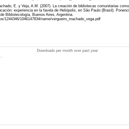
hado, E. y Veja, A.M. (2007). La creación de bibliotecas comunitarias como
ucación: experiencia en la favela de Heliópolis, en São Paulo (Brasil). Ponenc
e Bibliotecología, Buenos Aires, Argentina.
oups/1244346/1046147834/name/vergueiro_machado_vega.pdf
Downloads per month over past year
..