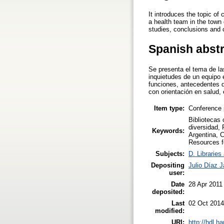
It introduces the topic o
a health team in the town 
studies, conclusions and co
Spanish abst
Se presenta el tema de la
inquietudes de un equipo e
funciones, antecedentes d
con orientación en salud, 
Item type:
Conference 
Bibliotecas 
diversidad, 
Keywords:
Argentina, C
Resources fo
Subjects:
D. Libraries
Depositing
Julio Díaz J
user:
Date
28 Apr 2011
deposited:
Last
02 Oct 2014
modified:
URI:
http://hdl.h