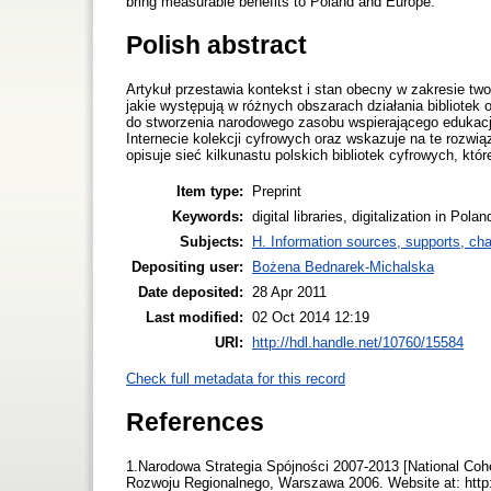
bring measurable benefits to Poland and Europe.
Polish abstract
Artykuł przestawia kontekst i stan obecny w zakresie 
jakie występują w różnych obszarach działania bibliotek 
do stworzenia narodowego zasobu wspierającego edukację
Internecie kolekcji cyfrowych oraz wskazuje na te rozwi
opisuje sieć kilkunastu polskich bibliotek cyfrowych, kt
Item type:
Preprint
Keywords:
digital libraries, digitalization in Pol
Subjects:
H. Information sources, supports, ch
Depositing user:
Bożena Bednarek-Michalska
Date deposited:
28 Apr 2011
Last modified:
02 Oct 2014 12:19
URI:
http://hdl.handle.net/10760/15584
Check full metadata for this record
References
1.Narodowa Strategia Spójności 2007-2013 [National Cohe
Rozwoju Regionalnego, Warszawa 2006. Website at: http