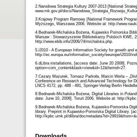
2.Narodowa Strategia Kultury 2007-2013 [National Strate
www.mk.gov.pl/docs/Narodowa_Strategia_Rozwoju_Kultur
3.Krajowy Program Ramowy [National Framework Program]
Wyższego, Warszawa 2006. Website at: http://www.nauk
4.Bednarek-Michalska Bożena, Kujawsko Pomorska Bibliote
Warsaw : Stowarzyszenie Bibliotekarzy Polskich KWE, 20
http://www.ebib.info/2006/74/michalska.php.
5.i2010 - A European Information Society for growth and 
http://ec.europa.eu/information_society/eeurope/i2010/i
6.dLibra installations, [access date: June 20 2008]. Poz
option=com_content&task=view&id=12&Itemid=27.
7.Cezary Mazurek, Tomasz Parkoła, Marcin Werla – „Distr
Conference on Research and Advanced Technology for Digi
LNCS 4172, pp. 488 - 491, Springer-Verlag Berlin Heidel
8.Bednarek-Michalska Bożena, Digital Libraries in Poland
date: June 10, 2008]. Toruń 2006. Website at: http://k
9.Bednarek-Michalska Bożena, Kujawsko-Pomorska Digital 
library. Preprint in Kujawsko-Pomorska Digital Library. [
http://kpbc.umk.pl/dlibra/docmetadata?id=29919&from=&
Downloads