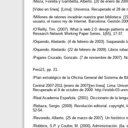
/Meza, Fiorella y Gambetta, Alberto. (20 de enero de 200
[Video en línea]. [Lima]: Universia. Recuperado el 28
/Millones de ratones invadirán nuestra gran biblioteca. (15
usuario, el nuevo rey de Internet. Barcelona: Gestión 20
/O’Reilly, Tim. (2007). What is web 2.0: design patterns 
Research Network Working Paper Series, 1(65), 17-37.
/Oquendo, Abelardo. (4 de febrero de 2003). Saqueando l
/Oquendo, Abelardo. (22 de febrero de 2009). Libros rob
/Pajares Cruzado, Gonzalo. (7 de noviembre de 2007). No 
Perú21, pp. 21.
/Plan estratégico de la Oficina General del Sistema de Bi
Central 2007-2011 (enero de 2007)[en línea]. Lima: Univ
Recuperado el 9 de octubre de 2009: http://sisbib-03.u
/Real Academia Española. (2001). Diccionario de la leng
/Rebaza, Sergio. (2009). Revolución editorial: copyright,
52-54.
/Revoredo, Alberto. (25 de marzo de 2007). Un histórico 
/Robbins, S.P. y Coulter, M. (2000). Administración. (6a