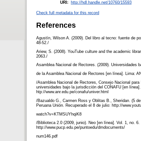
URI:
http://hdl.handle.net/10760/15593
Check full metadata for this record
References
Agustín, Wilson A. (2009). Del libro al tecno: fuente de 
48-52./
Ariew, S. (2008). YouTube culture and the academic librar
2063./
Asamblea Nacional de Rectores. (2009). Universidades ba
de la Asamblea Nacional de Rectores [en línea]. Lima: A
/Asamblea Nacional de Rectores, Consejo Nacional para l
universidades bajo la jurisdicción del CONAFU [en línea
htp://www.anr.edu.pe/conafu/univer.html
/Bazualdo G., Carmen Ross y Oblitas B., Sheridan. (5 de 
Peruana Unión. Recuperado el 8 de julio: http://www.you
watch?v=KTMSUYhqiK8
/Biblioteca 2.0 (2009, junio). Neo [en línea]. Vol. 1, no. 
http://www.pucp.edu.pe/puntoedu/dmdocuments/
num146.pdf