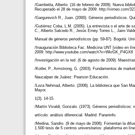
/Gambetta, Alberto. (16 de febrero de 2009). Nueva biblio
Recuperado el 28 de mayo de 2009: http://vimeo.com/3
/Gargurevich R., Juan. (2000). Géneros periodísticos. Qu
/Gutiérrez Coba, L.M. (2005). La entrevista o el arte de 
C., Alberto Salcedo R., Jesús Erney Torres L., Jairo Val
Manual de géneros periodísticos (pp. 59-87). Bogotá: Un
/Inauguración Biblioteca Fac. Medicina UNT [video en línea
2009: http://www.youtube.com/watch?v=WkrGK_P4GX8
/Investigación en la red. (6 de agosto de 2009). Maestrí
/Kotler, P., Armstrong, G. (2003). Fundamentos de market
Naucalpan de Juárez: Pearson Educación.
/Loza Nehmad, Alberto. (2008). La biblioteca que San Mar
Mayor,
1(3), 14-15.
/Martín Vivaldi, Gonzalo. (1973). Géneros periodísticos: r
artículo: análisis diferencial. Madrid: Paraninfo.
/Medina, Sandro. (9 de mayo de 2008). Fomentan la difus
1.500 tesis de 5 centros universitarios: plataforma en l