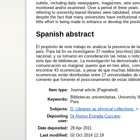
outlets, including daily newspapers, magazines, wire serv
monitored and/or examined. Over a period of three years, 
referring to university-based libraries were tabulated, sho
despite the fact that many universities have institutiona
little effort is being made to enhance or develop the positio
Spanish abstract
El propósito de este trabajo es analizar la presencia de 
país. Para tal fin se investigaron 37 medios [escritos] (di
nacional, y se tomaron en consideración las notas o notic
este tipo de bibliotecas. La investigación ha demostrado 
comunicación es marginal, puesto que en tres años, comp
encontrar 43 ocurrencias, a pesar de que muchas bibliotec
ocurrencias están distribuidas entre 17 universidades de 
corriente que fomente el posicionamiento de estas bibliot
Item type:
Journal article (Paginated)
Bibliotecas universitarias; University
Keywords:
Perú
Subjects:
D. Libraries as physical collections.
>
Depositing
Dr Alonso Estrada Cuzcano
user:
Date deposited:
28 Apr 2011
Last modified:
02 Oct 2014 12:19