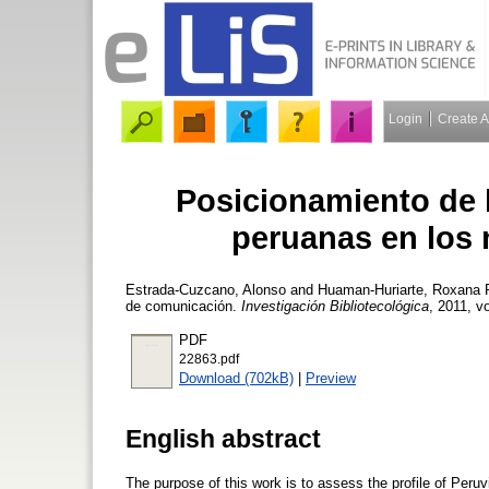
Login
Create 
Posicionamiento de l
peruanas en los
Estrada-Cuzcano, Alonso
and
Huaman-Huriarte, Roxana
P
de comunicación.
Investigación Bibliotecológica
, 2011, vo
PDF
22863.pdf
Download (702kB)
|
Preview
English abstract
The purpose of this work is to assess the profile of Peruv