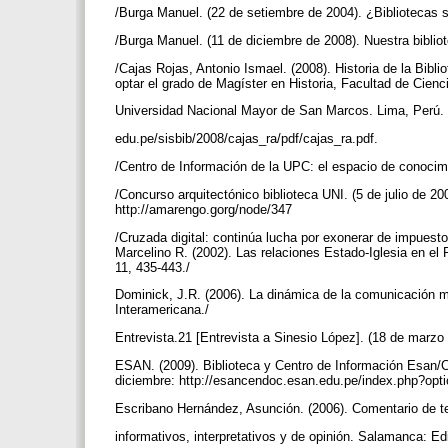
/Burga Manuel. (22 de setiembre de 2004). ¿Bibliotecas
/Burga Manuel. (11 de diciembre de 2008). Nuestra biblio
/Cajas Rojas, Antonio Ismael. (2008). Historia de la Bibl
optar el grado de Magíster en Historia, Facultad de Cien
Universidad Nacional Mayor de San Marcos. Lima, Perú. 
edu.pe/sisbib/2008/cajas_ra/pdf/cajas_ra.pdf.
/Centro de Información de la UPC: el espacio de conoci
/Concurso arquitectónico biblioteca UNI. (5 de julio de 20
http://amarengo.gorg/node/347
/Cruzada digital: continúa lucha por exonerar de impuestos
Marcelino R. (2002). Las relaciones Estado-Iglesia en el P
11, 435-443./
Dominick, J.R. (2006). La dinámica de la comunicación mas
Interamericana./
Entrevista.21 [Entrevista a Sinesio López]. (18 de marzo
ESAN. (2009). Biblioteca y Centro de Información Esan/
diciembre: http://esancendoc.esan.edu.pe/index.php?op
Escribano Hernández, Asunción. (2006). Comentario de te
informativos, interpretativos y de opinión. Salamanca: 