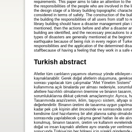
requirements. This paper aims to take an attention to the 
the responsibilities of the people who are involved in the 
the design stage of a library building topographic charac
considered in terms of safety. The construction of the bu
the building the responsibilities of all users from staff t
library building should have a disaster management plan in 
mentioned, then the actions before and after a disaster are
building are identifled, and the necessary precautions to 
types of disasters are generaliy mentioned at the beginnin
earthquake because of being risk in every region of Turkey.
responsibilities and the application of the determined disas
staffbecause of having a feeling that they work in a safe 
Turkish abstract
Afetler tüm canlıların yaşamını olumsuz yönde etkileyen 
kaynaklanabilir. Gerek doğal afetlerin oluşumuna, gerekse 
sonrası yapılacak tüm çalışmalar “Afet Yönetim Sistemi”
kullanımına açık binalarda yer alması nedeniyle, sorumlul
afetlere hazırlıklı olmalarının önemine ve binanın tasarım,
sorumluluklarına dikkat çekmek amaçlanmıştır. Ayrıca, haz
Tasarımında arazi/zemin, iklim, taşıyıcı sistem, altyapı si
değerlendirilir. Binanın üretimi de tasarıma uygun yapılma
kadar pek çok kişinin afet öncesinde ve sonrasında soruml
kendisine özel hazırlanmış bir afet planına sahip olmalıd
sonrasında yapılabilecek çalışma genel hatları ile ele alına
konulmuş, binanın tasarım, üretim ve kullanım evrelerin
doğal ve insan kaynaklı afetlere aynı oranda yer verilme
sonucunda Türkiye’nin her bölgesi için sürekli gündemde o