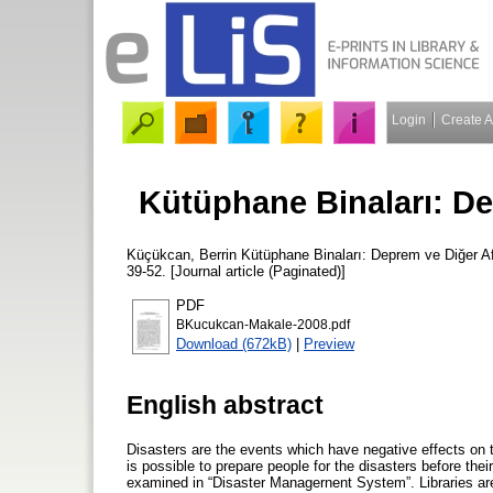
Login
Create 
Kütüphane Binaları: Dep
Küçükcan, Berrin
Kütüphane Binaları: Deprem ve Diğer Af
39-52. [Journal article (Paginated)]
PDF
BKucukcan-Makale-2008.pdf
Download (672kB)
|
Preview
English abstract
Disasters are the events which have negative effects on th
is possible to prepare people for the disasters before the
examined in “Disaster Managernent System”. Libraries are