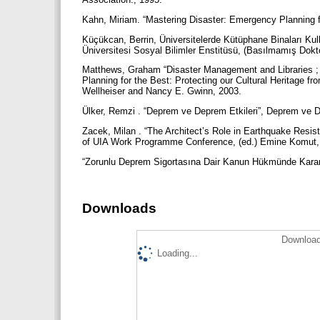
Kahn, Miriam. “Mastering Disaster: Emergency Planning fo
Küçükcan, Berrin, Üniversitelerde Kütüphane Binaları Kulla
Üniversitesi Sosyal Bilimler Enstitüsü, (Basılmamış Dokt
Matthews, Graham “Disaster Management and Libraries ; Pl
Planning for the Best: Protecting our Cultural Heritage f
Wellheiser and Nancy E. Gwinn, 2003.
Ülker, Remzi . “Deprem ve Deprem Etkileri”, Deprem ve D
Zacek, Milan . “The Architect’s Role in Earthquake Resist
of UIA Work Programme Conference, (ed.) Emine Komut, 
“Zorunlu Deprem Sigortasına Dair Kanun Hükmünde Karar
Downloads
Download
Loading...