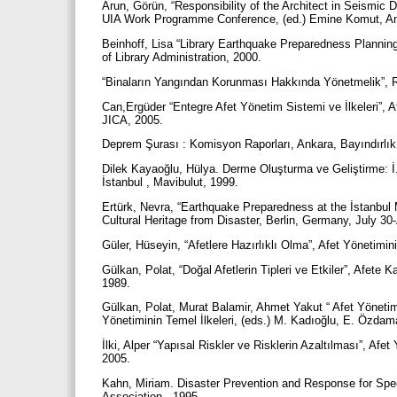
Arun, Görün, “Responsibility of the Architect in Seismic D
UIA Work Programme Conference, (ed.) Emine Komut, Ank
Beinhoff, Lisa “Library Earthquake Preparedness Planning
of Library Administration, 2000.
“Binaların Yangından Korunması Hakkında Yönetmelik”, 
Can,Ergüder “Entegre Afet Yönetim Sistemi ve İlkeleri”, A
JICA, 2005.
Deprem Şurası : Komisyon Raporları, Ankara, Bayındırlık
Dilek Kayaoğlu, Hülya. Derme Oluşturma ve Geliştirme: 
İstanbul , Mavibulut, 1999.
Ertürk, Nevra, “Earthquake Preparedness at the İstanbul 
Cultural Heritage from Disaster, Berlin, Germany, July 
Güler, Hüseyin, “Afetlere Hazırlıklı Olma”, Afet Yönetimi
Gülkan, Polat, “Doğal Afetlerin Tipleri ve Etkiler”, Afete
1989.
Gülkan, Polat, Murat Balamir, Ahmet Yakut “ Afet Yönetimin
Yönetiminin Temel İlkeleri, (eds.) M. Kadıoğlu, E. Özda
İlki, Alper “Yapısal Riskler ve Risklerin Azaltılması”, Af
2005.
Kahn, Miriam. Disaster Prevention and Response for Speci
Association., 1995.