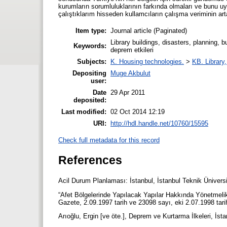
kurumların sorumluluklarının farkında olmaları ve bunu u
çalıştıklarım hisseden kullamcıların çalışma veriminin artac
Item type:
Journal article (Paginated)
Library buildings, disasters, planning, b
Keywords:
deprem etkileri
Subjects:
K. Housing technologies.
>
KB. Library
Depositing
Muge Akbulut
user:
Date
29 Apr 2011
deposited:
Last modified:
02 Oct 2014 12:19
URI:
http://hdl.handle.net/10760/15595
Check full metadata for this record
References
Acil Durum Planlaması: İstanbul, İstanbul Teknik Ünivers
“Afet Bölgelerinde Yapılacak Yapılar Hakkında Yönetmelik 
Gazete, 2.09.1997 tarih ve 23098 sayı, eki 2.07.1998 tar
Arıoğlu, Ergin [ve öte.], Deprem ve Kurtarma İlkeleri, İs