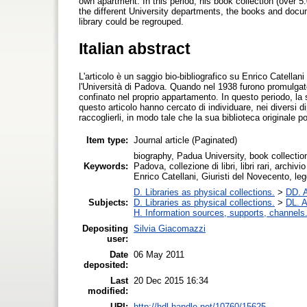
own apartment. In this period, his book collection (over 5.
the different University departments, the books and docum
library could be regrouped.
Italian abstract
L'articolo è un saggio bio-bibliografico su Enrico Catellan
l'Università di Padova. Quando nel 1938 furono promulgate le
confinato nel proprio appartamento. In questo periodo, la s
questo articolo hanno cercato di individuare, nei diversi dip
raccoglierli, in modo tale che la sua biblioteca originale p
Item type:
Journal article (Paginated)
biography, Padua University, book collection, 
Keywords:
Padova, collezione di libri, libri rari, archi
Enrico Catellani, Giuristi del Novecento, legg
D. Libraries as physical collections.
>
DD. A
Subjects:
D. Libraries as physical collections.
>
DL. A
H. Information sources, supports, channels
Depositing
Silvia Giacomazzi
user:
Date
06 May 2011
deposited:
Last
20 Dec 2015 16:34
modified:
URI:
http://hdl.handle.net/10760/15625