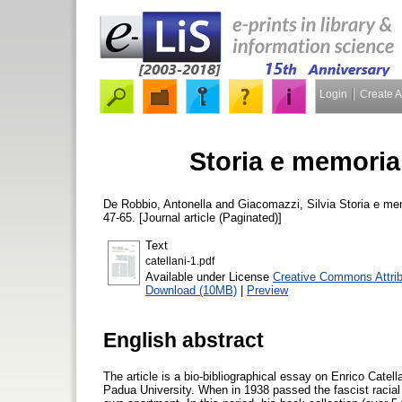
Login
Create 
Storia e memoria 
De Robbio, Antonella
and
Giacomazzi, Silvia
Storia e mem
47-65. [Journal article (Paginated)]
Text
catellani-1.pdf
Available under License
Creative Commons Attrib
Download (10MB)
|
Preview
English abstract
The article is a bio-bibliographical essay on Enrico Catella
Padua University. When in 1938 passed the fascist racial 