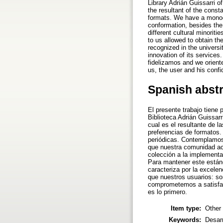
Library Adrián Guissarri o
the resultant of the const
formats. We have a monogra
conformation, besides the
different cultural minori
to us allowed to obtain th
recognized in the universi
innovation of its services
fidelizamos and we orient
us, the user and his confid
Spanish abst
El presente trabajo tiene 
Biblioteca Adrián Guissarr
cual es el resultante de 
preferencias de formatos.
periódicas. Contemplamos
que nuestra comunidad ac
colección a la implementa
Para mantener este estánd
caracteriza por la excele
que nuestros usuarios: so
comprometemos a satisface
es lo primero.
Item type:
Other
Keywords:
Desarr