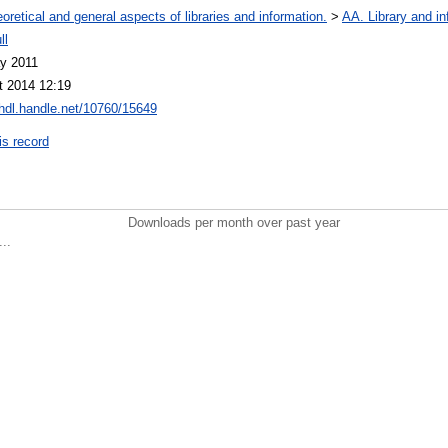
oretical and general aspects of libraries and information.
>
AA. Library and in
ll
y 2011
t 2014 12:19
/hdl.handle.net/10760/15649
is record
Downloads per month over past year
..