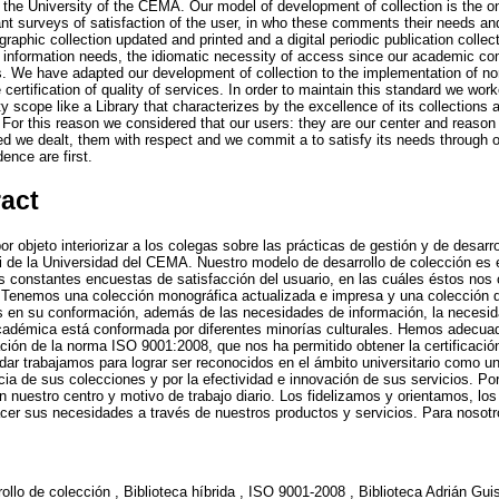
f the University of the CEMA. Our model of development of collection is the one
ant surveys of satisfaction of the user, in who these comments their needs an
phic collection updated and printed and a digital periodic publication collec
 information needs, the idiomatic necessity of access since our academic c
ties. We have adapted our development of collection to the implementation of 
e certification of quality of services. In order to maintain this standard we wo
ty scope like a Library that characterizes by the excellence of its collections
. For this reason we considered that our users: they are our center and reason 
ed we dealt, them with respect and we commit a to satisfy its needs through 
ence are first.
ract
por objeto interiorizar a los colegas sobre las prácticas de gestión y de desarr
i de la Universidad del CEMA. Nuestro modelo de desarrollo de colección es el
las constantes encuestas de satisfacción del usuario, en las cuáles éstos n
 Tenemos una colección monográfica actualizada e impresa y una colección di
 en su conformación, además de las necesidades de información, la necesid
adémica está conformada por diferentes minorías culturales. Hemos adecuad
ción de la norma ISO 9001:2008, que nos ha permitido obtener la certificación
ar trabajamos para lograr ser reconocidos en el ámbito universitario como un
ncia de sus colecciones y por la efectividad e innovación de sus servicios. P
n nuestro centro y motivo de trabajo diario. Los fidelizamos y orientamos, lo
r sus necesidades a través de nuestros productos y servicios. Para nosotro
ollo de colección , Biblioteca híbrida , ISO 9001-2008 , Biblioteca Adrián Guis