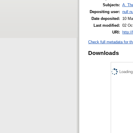
Subjects:
A. The
Depositing user:
null nu
Date deposited:
10 Ma
Last modified:
02 Oc
URI:
http:/
Check full metadata for th
Downloads
Loading.