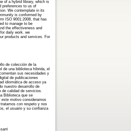
 of a hybrid library, which is
d preferences to us of
tion. We contemplate in its
ommunity is conformed by
norm ISO 9001:2008, that has
rked to manage to be
 and the effectiveness and
for daily work. we
our products and services. For
ollo de colección de la
 de una biblioteca híbrida, el
os comentan sus necesidades y
gital de publicaciones
ad idiomática de acceso ya
o nuestro desarrollo de
 de calidad de servicios.
a Biblioteca que se
or este motivo consideramos
s tratamos con respeto y nos
s, el usuario y su confianza
sarri