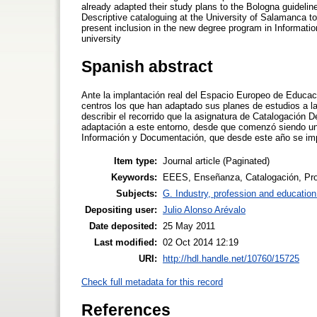
already adapted their study plans to the Bologna guidelin
Descriptive cataloguing at the University of Salamanca to 
present inclusion in the new degree program in Information
university
Spanish abstract
Ante la implantación real del Espacio Europeo de Educac
centros los que han adaptado sus planes de estudios a la
describir el recorrido que la asignatura de Catalogación 
adaptación a este entorno, desde que comenzó siendo un 
Información y Documentación, que desde este año se imp
Item type:
Journal article (Paginated)
Keywords:
EEES, Enseñanza, Catalogación, Proc
Subjects:
G. Industry, profession and education
Depositing user:
Julio Alonso Arévalo
Date deposited:
25 May 2011
Last modified:
02 Oct 2014 12:19
URI:
http://hdl.handle.net/10760/15725
Check full metadata for this record
References