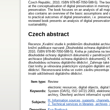
Czech Republic, 2010, ISBN 978-80-7050-588-5). The book
at the conceptualisation of digital preservation in memory 
preservation. The book focuses on an analysis of all majo
also contains an overview of the basic assumptions and ob
to practical outcomes of digital preservation, i.e. preserva
reviewed book presents an analysis of digital preservation
sustainability.
Czech abstract
Recenze „Kvalitní studie k problémům dlouhodobé archivac
knižní publikace nazvané „Dlouhodobá ochrana digitálníc
2010, ISBN 978-80-7050-588-5). Kniha je založena na te
dlouhodobé ochrany digitálních dokumentů v paměťových in
archivace (dlouhodobá ochrana digitálních dokumentů). K
dlouhodobou ochranou digitálního dědictví. Zahrnuje také 
část knihy je věnována praktickým výstupům digitální arch
dědictví. Recenzovaná kniha ve svém závěru prezentuje j
trvalé udržitelnosti digitálního dědictví.
Item type:
Review
electronic resources, digital objects, digital
Keywords:
System (OAIS), ISO 14721:2003, elektronické z
archivy, Otevřený archivní informační sys
H. Information sources, supports, channels
Subjects:
J. Technical services in libraries, archive
Depositing
Eva Bratková