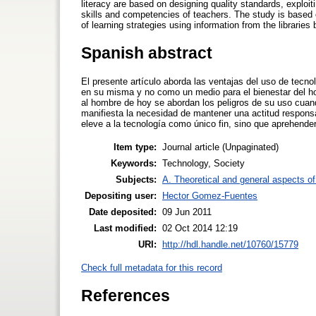
literacy are based on designing quality standards, exploi
skills and competencies of teachers. The study is based o
of learning strategies using information from the libraries
Spanish abstract
El presente artículo aborda las ventajas del uso de tecno
en su misma y no como un medio para el bienestar del ho
al hombre de hoy se abordan los peligros de su uso cuand
manifiesta la necesidad de mantener una actitud responsa
eleve a la tecnología como único fin, sino que aprehenderl
Item type:
Journal article (Unpaginated)
Keywords:
Technology, Society
Subjects:
A. Theoretical and general aspects of 
Depositing user:
Hector Gomez-Fuentes
Date deposited:
09 Jun 2011
Last modified:
02 Oct 2014 12:19
URI:
http://hdl.handle.net/10760/15779
Check full metadata for this record
References