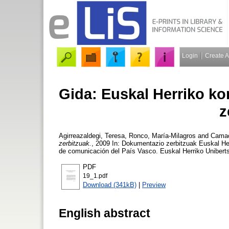
Login
Create 
Gida: Euskal Herriko k
z
Agirreazaldegi, Teresa
,
Ronco, María-Milagros
and
Camac
zerbitzuak.
, 2009 In: Dokumentazio zerbitzuak Euskal H
de comunicación del País Vasco. Euskal Herriko Uniberts
PDF
19_1.pdf
Download (341kB)
|
Preview
English abstract