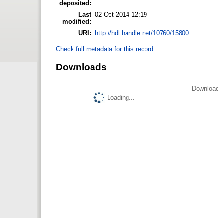
deposited:
Last
02 Oct 2014 12:19
modified:
URI:
http://hdl.handle.net/10760/15800
Check full metadata for this record
Downloads
Download
Loading...