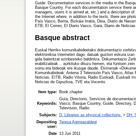
Guide: Documentation services in the media in the Basque
Basque Country. For each documentation service there ar
managers, users it is aimed at, etc.) and a description of
the Internet where, in addition to the texts, there are p
País Vasco, Berria, Bizkaia Irratia, Deia, Diario de Navar
ETB, El Correo, El Diario Vasco, Gara, Diario de Notici
Basque abstract
Euskal Herriko komunikabideetako dokumentazio zerbitzue
elektronikoa Interneten dago, datuak guztion eskura izan
gida batentzat ezinbesteko baldintza. Dokumentazio Zerb
erabiltzaileak… aurkituko dituzu hemen, eta funtsen zein
soinu eta bideoak ere ikusgai daude. Ekimenak «Dokumen
Komunikabideak: Antena 3 Televisión País Vasco, Atlas Paí
Noticias, EITB, Radio Vitoria, Radio Euskadi, Euskadi Irr
Noticias de Gipuzkoa, TVE eta Vocento.
Item type:
Book chapter
Guía, Directorio, Servicios de documentaci
Keywords:
Vasco, Basque Country, Guide, Directory, D
Television, Radio.
Subjects:
D. Libraries as physical collections.
>
DH. S
Depositing
Teresa Agirreazaldegi
user:
Date
13 Jun 2011