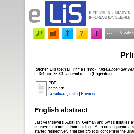
Login
Create 
Pri
Raicher, Elisabeth M.
Prima Primo?!
Mitteilungen der Ver
n. 3/4, pp. 85-89. [Journal article (Paginated)]
PDF
primo.pdf
Download (51kB)
|
Preview
English abstract
Last year several Austrian, German and Swiss libraries a
improve research in their holdings. As a consequence a nu
started respectively finalized projects concerning the u