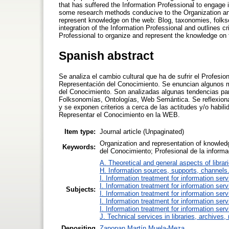
that has suffered the Information Professional to engag
some research methods conducive to the Organization an
represent knowledge on the web: Blog, taxonomies, folkso
integration of the Information Professional and outlines cr
Professional to organize and represent the knowledge on
Spanish abstract
Se analiza el cambio cultural que ha de sufrir el Profesi
Representación del Conocimiento. Se enuncian algunos m
del Conocimiento. Son analizadas algunas tendencias pa
Folksonomías, Ontologías, Web Semántica. Se reflexiona en
y se exponen criterios a cerca de las actitudes y/o habil
Representar el Conocimiento en la WEB.
Item type:
Journal article (Unpaginated)
Organization and representation of knowled
Keywords:
del Conocimiento; Profesional de la informa
A. Theoretical and general aspects of librar
H. Information sources, supports, channels
I. Information treatment for information ser
I. Information treatment for information ser
Subjects:
I. Information treatment for information ser
I. Information treatment for information ser
I. Information treatment for information ser
J. Technical services in libraries, archive
Depositing
Zapopan Martín Muela-Meza