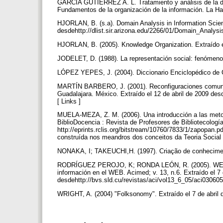
GARCÍA GUTIERREZ A. L. Tratamiento y análisis de la do
Fundamentos de la organización de la información. La Ha
HJORLAN, B. (s.a). Domain Analysis in Information Scie
desdehttp://dlist.sir.arizona.edu/2266/01/Domain_Analysi
HJORLAN, B. (2005). Knowledge Organization. Extraído el 
JODELET, D. (1988). La representación social: fenómenos
LÓPEZ YEPES, J. (2004). Diccionario Enciclopédico de Ci
MARTÍN BARBERO, J. (2001). Reconfiguraciones comunica
Guadalajara. México. Extraído el 12 de abril de 2009 
[ Links ]
MUELA-MEZA, Z. M. (2006). Una introducción a las metodol
BiblioDocencia : Revista de Profesores de Bibliotecología
http://eprints.rclis.org/bitstream/10760/7833/1/zapopa
construída nos meandros dos conceitos da Teoria Social d
NONAKA, I; TAKEUCHI,H. (1997). Criação de conhecimen
RODRÍGUEZ PEROJO, K; RONDA LEÓN, R. (2005). WEB se
información en el WEB. Acimed; v. 13, n.6. Extraído el 7 
desdehttp://bvs.sld.cu/revistas/aci/vol13_6_05/aci030605
WRIGHT, A. (2004) "Folksonomy". Extraído el 7 de abril 