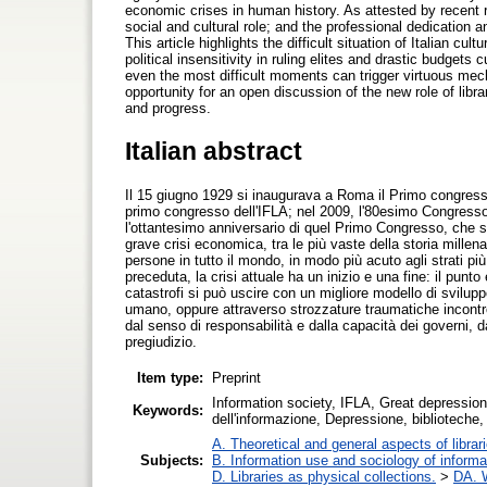
economic crises in human history. As attested by recent 
social and cultural role; and the professional dedication a
This article highlights the difficult situation of Italian cu
political insensitivity in ruling elites and drastic budge
even the most difficult moments can trigger virtuous me
opportunity for an open discussion of the new role of li
and progress.
Italian abstract
Il 15 giugno 1929 si inaugurava a Roma il Primo congresso m
primo congresso dell'IFLA; nel 2009, l'80esimo Congresso I
l'ottantesimo anniversario di quel Primo Congresso, che s
grave crisi economica, tra le più vaste della storia millen
persone in tutto il mondo, in modo più acuto agli strati pi
preceduta, la crisi attuale ha un inizio e una fine: il pun
catastrofi si può uscire con un migliore modello di sviluppo
umano, oppure attraverso strozzature traumatiche incontroll
dal senso di responsabilità e dalla capacità dei governi, dal
pregiudizio.
Item type:
Preprint
Information society, IFLA, Great depression, 
Keywords:
dell'informazione, Depressione, biblioteche,
A. Theoretical and general aspects of librar
Subjects:
B. Information use and sociology of informa
D. Libraries as physical collections.
>
DA. W