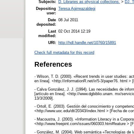
Subjects:
D. Libraries as physical collections.
>
DJ. T
Depositing
Teresa Agirreazaldegi
user:
Date
08 Jul 2011
deposited:
Last
02 Oct 2014 12:19
modified:
URI:
http://hdl.handle.net/10760/15891
Check full metadata for this record
References
- Wilson, T. D. (2000). «Recent trends in user studies: ac
en línea]. <http://informationR.net/ir/5-3/paper76. html >
- Calva González, J. J. (1994). Las necesidades de informa
[artículo en línea]. <http://www.dgbiblio.unam. mx/servic
13/3/2009].
- Ortoll, E. (2003). Gestión del conocimiento y competenc
<http://www.uoc.edu/dt/20343/index.html > [Fecha de con
- Macoustra, J. (2003). «Information Literacy in a Corpor
<http://www.freepint.com/issues/060303.htm#feature > [F
- González, M. (2004). Web semántica «Tecnologías de l