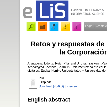
Login
Create 
Retos y respuestas de 
la Corporació
Aranguena, Edorta
,
Ruíz, Pilar
and
Urrutia, Izaskun
.
Ret
Tecnológica Tecnalia.
, 2010 In: Dokumentazioa eta eduki
digitales. Euskal Herriko Unibertsitatea = Universidad de
PDF
6 kap.pdf
Download (404kB)
|
Preview
English abstract