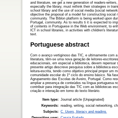
and literature, we get a new generation of readers-writers
especially the library, must rethink their strategies in tr
school library and the use of social media (social network
objective the proposal of a model for constructing social 
community. The Biblon platform is being worked upon dur
Portugal, community. As to results ti it is expected to im
of contents in Portuguese in the Web environment, to enh
ICT in school libraries, in activities with children's litera
text.
Portuguese abstract
Com o avanço vertiginoso das TIC, e ultimamente com a 
literatura, têm-se uma nova geração de leitores-escritor
educacionais, em especial a biblioteca, devem repensar 
presente artigo descreve pesquisa sobre a biblioteca esco
leitura-escrita, tendo como objetivo principal propor um m
comunidade escolar do 1º ciclo do ensino básico. Na fas
Agrupamento das Escolas de Aveiro, Portugal. Como resul
ampliar a presença de conteúdos na língua portuguesa n
contribuir para integração das TIC com as bibliotecas esco
criação e interação em torno do texto literário.
Item type:
Journal article (Unpaginated)
Keywords:
reading, writing, social networking, chi
Subjects:
C. Users, literacy and reading.
Depositing user:
Cassia Furtado