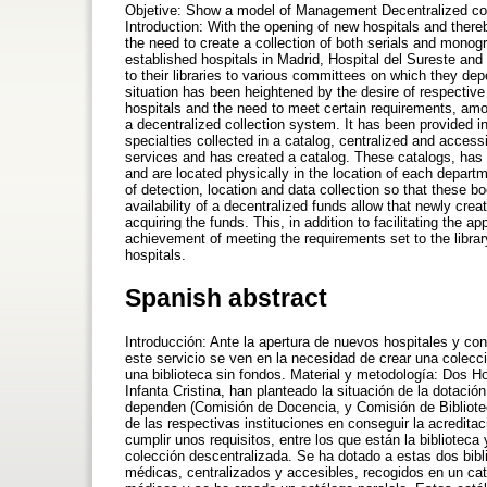
Objetive: Show a model of Management Decentralized colle
Introduction: With the opening of new hospitals and thereb
the need to create a collection of both serials and mono
established hospitals in Madrid, Hospital del Sureste and H
to their libraries to various committees on which they d
situation has been heightened by the desire of respective 
hospitals and the need to meet certain requirements, amon
a decentralized collection system. It has been provided i
specialties collected in a catalog, centralized and acces
services and has created a catalog. These catalogs, has
and are located physically in the location of each depart
of detection, location and data collection so that these 
availability of a decentralized funds allow that newly creat
acquiring the funds. This, in addition to facilitating the 
achievement of meeting the requirements set to the librar
hospitals.
Spanish abstract
Introducción: Ante la apertura de nuevos hospitales y con 
este servicio se ven en la necesidad de crear una colecc
una biblioteca sin fondos. Material y metodología: Dos Ho
Infanta Cristina, han planteado la situación de la dotació
dependen (Comisión de Docencia, y Comisión de Bibliotec
de las respectivas instituciones en conseguir la acredita
cumplir unos requisitos, entre los que están la bibliotec
colección descentralizada. Se ha dotado a estas dos bib
médicas, centralizados y accesibles, recogidos en un cat