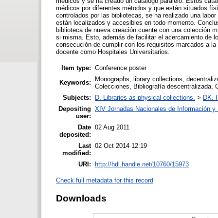
médicos y se ha creado un catálogo paralelo. Estos catál
médicos por diferentes métodos y que están situados fí
controlados por las bibliotecas, se ha realizado una labo
están localizados y accesibles en todo momento. Conclus
biblioteca de nueva creación cuente con una colección m
si misma. Esto, además de facilitar el acercamiento de lo
consecución de cumplir con los requisitos marcados a la 
docente como Hospitales Universitarios.
Item type:
Conference poster
Monographs, library collections, decentralize
Keywords:
Colecciones, Bibliografía descentralizada, 
Subjects:
D. Libraries as physical collections.
>
DK. H
Depositing
XIV Jornadas Nacionales de Información y 
user:
Date
02 Aug 2011
deposited:
Last
02 Oct 2014 12:19
modified:
URI:
http://hdl.handle.net/10760/15973
Check full metadata for this record
Downloads