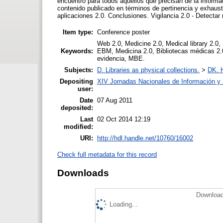
encuentro para todos aquellos que precisan de la informaci
contenido publicado en términos de pertinencia y exhaust
aplicaciones 2.0. Conclusiones. Vigilancia 2.0 - Detecta
Item type:
Conference poster
Web 2.0, Medicine 2.0, Medical library 2.0, 
Keywords:
EBM, Medicina 2.0, Bibliotecas médicas 2.0
evidencia, MBE.
Subjects:
D. Libraries as physical collections.
>
DK. H
Depositing
XIV Jornadas Nacionales de Información y 
user:
Date
07 Aug 2011
deposited:
Last
02 Oct 2014 12:19
modified:
URI:
http://hdl.handle.net/10760/16002
Check full metadata for this record
Downloads
Download
Loading...