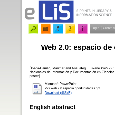
Login
Create 
Web 2.0: espacio de 
Úbeda-Carrillo, Marimar
and
Ansuategi, Eukene
Web 2.0: 
Nacionales de Información y Documentación en Ciencias d
poster]
Microsoft PowerPoint
P29 web 2.0 espacio oportunidades.ppt
Download (466kB)
English abstract