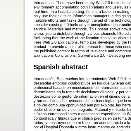
Introduction: There have been many Web 2.0 tools designe
environment accomodating both librarians and users, as w
real time. In a hospital setting, time is a factor in making 
only use their skills as information managers in designing
multiple efforts and tasks through the aid of the technolo
consider existing 2.0 tools as yet unexploited opportuniti
service. Materials and methods. This poster shows how in 
allows you to distribute through various channels filtered 
facilitating that the work of the librarian should be visibl
Free Web 2.0 applications, templates developed by the Hos
product to provide a point of reference for those who need 
the published content in terms of relevance and compreh
applications Conclusions. Surveillance 2.0 - Detecting n
Spanish abstract
Introducción. Son muchas las herramientas Web 2.0 dise
desarrollar entornos colaborativos en los que tuvieran cab
profesional basado en necesidades de información satisfec
determinante en la toma de decisiones clínicas, y por lo 
destrezas como gestor de información en el diseño de la 
y tareas duplicadas, ayudado de las tecnologías que la 
sino ver como una oportunidad aún por explotar, las herra
poder ofrecer un servicio integrado. Material y método. E
clínicas correspondientes a escenarios específicos, la We
contrastada y filtrada que el clínico precisa en su toma d
todos, y construyendo entre todos, un acceso rápido a la i
por el Hospital Donostia y otros instrumentos de aprendi