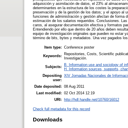
adquisición y asimilación de datos, el 23% al almacenam
determinantes en la estructura de los costes la preparació
preservación y de la gestión de los datos; y el apoyo al 
funciones de administración y gestión afectan de forma d
estimación de los salarios requeridos. Conclusiones. Las
caros, al asegurar documentación efectiva y formatos par
Entendiendo por ello que dentro de 20 años deben resultar
equipo de investigación originales que pueden no estar y
término de bits, bytes y metadatos. Una vez pagados lo
Item type:
Conference poster
Repositories, Costs, Scientific publica
Keywords:
Investigación.
B. Information use and sociology of in
Subjects:
H. Information sources, supports, cha
Depositing
XIV Jornadas Nacionales de Informaci
user:
Date deposited:
08 Aug 2011
Last modified:
02 Oct 2014 12:19
URI:
http://hdl.handle.net/10760/16012
Check full metadata for this record
Downloads