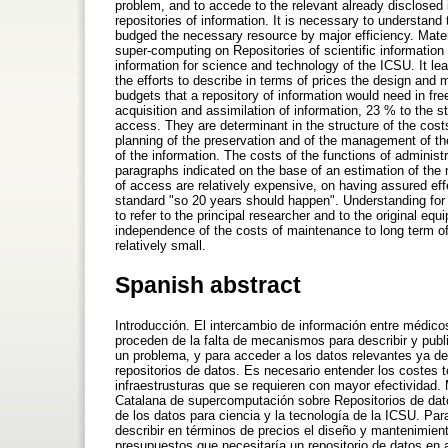
problem, and to accede to the relevant already disclosed i
repositories of information. It is necessary to understand 
budged the necessary resource by major efficiency. Mate
super-computing on Repositories of scientific informatio
information for science and technology of the ICSU. It le
the efforts to describe in terms of prices the design and 
budgets that a repository of information would need in fr
acquisition and assimilation of information, 23 % to the s
access. They are determinant in the structure of the costs
planning of the preservation and of the management of the
of the information. The costs of the functions of admini
paragraphs indicated on the base of an estimation of the
of access are relatively expensive, on having assured effe
standard "so 20 years should happen". Understanding for i
to refer to the principal researcher and to the original eq
independence of the costs of maintenance to long term of
relatively small.
Spanish abstract
Introducción. El intercambio de información entre médico
proceden de la falta de mecanismos para describir y publi
un problema, y para acceder a los datos relevantes ya des
repositorios de datos. Es necesario entender los costes t
infraestrusturas que se requieren con mayor efectividad.
Catalana de supercomputación sobre Repositorios de dato
de los datos para ciencia y la tecnología de la ICSU. Par
describir en términos de precios el diseño y mantenimien
presupuestos que necesitaría un repositorio de datos en a