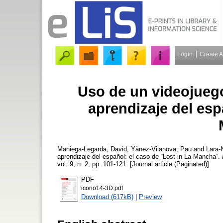
Login
Create 
Uso de un videojuego
aprendizaje del esp
Maniega-Legarda, David
,
Yànez-Vilanova, Pau
and
Lara-
aprendizaje del español: el caso de “Lost in La Mancha”.
vol. 9, n. 2, pp. 101-121. [Journal article (Paginated)]
PDF
icono14-3D.pdf
Download (617kB)
|
Preview