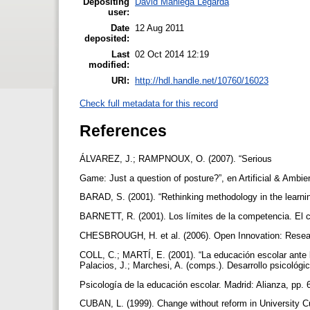
Depositing
David Maniega Legarda
user:
Date
12 Aug 2011
deposited:
Last
02 Oct 2014 12:19
modified:
URI:
http://hdl.handle.net/10760/16023
Check full metadata for this record
References
ÁLVAREZ, J.; RAMPNOUX, O. (2007). “Serious
Game: Just a question of posture?”, en Artificial & Ambie
BARAD, S. (2001). “Rethinking methodology in the learnin
BARNETT, R. (2001). Los límites de la competencia. El c
CHESBROUGH, H. et al. (2006). Open Innovation: Resear
COLL, C.; MARTÍ, E. (2001). “La educación escolar ante l
Palacios, J.; Marchesi, A. (comps.). Desarrollo psicológi
Psicología de la educación escolar. Madrid: Alianza, pp.
CUBAN, L. (1999). Change without reform in University 