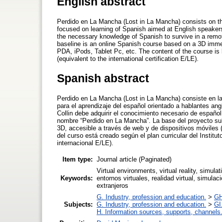
English abstract
Perdido en La Mancha (Lost in La Mancha) consists on th
focused on learning of Spanish aimed at English speakers
the necessary knowledge of Spanish to survive in a remot
baseline is an online Spanish course based on a 3D imm
PDA, iPods, Tablet Pc, etc. The content of the course is 
(equivalent to the international certification E/LE).
Spanish abstract
Perdido en La Mancha (Lost in La Mancha) consiste en la
para el aprendizaje del español orientado a hablantes ang
Collin debe adquirir el conocimiento necesario de españo
nombre “Perdido en La Mancha”. La base del proyecto su
3D, accesible a través de web y de dispositivos móviles (
del curso está creado según el plan curricular del Institu
internacional E/LE).
Item type:
Journal article (Paginated)
Virtual environments, virtual reality, simula
Keywords:
entornos virtuales, realidad virtual, simula
extranjeros
G. Industry, profession and education.
>
GH
Subjects:
G. Industry, profession and education.
>
GI
H. Information sources, supports, channels