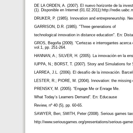
DE LA ORDEN, A. (2007). El nuevo horizonte de la invest
(1). Disponible en Internet (01.02.2011):http://redie.uab
DRUKER, P. (1985). Innovation and entrepreneurship. N
GARRISON, D.R. (1985). "Three generations of
technological innovation in distance education". En: Dist
GROS, Begoña (2009). “Certezas e interrogantes acerca d
vol.1, pp. 251-264.
HANNAN, A.; SILVER, H. (2005). La innovación en la ens
IUPPA, N.; BORST, T. (2007). Story and Simulations for
LARREA, J.L. (2006). El desafío de la innovación. Barce
LESTER, R.; PIORE, M. (2004). Innovation: the missing 
PRENSKY, M. (2005). “Engage Me or Enrage Me.
What Today’s Learners Demand”. En: Educause
Review, nº 40 (5), pp. 60-65.
SAWYER, Ben; SMITH, Peter (2008). Serious games taxon
http://www.seriousgames.org/presentations/serious-ga