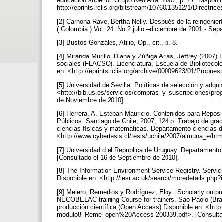
educación superior. Grupo Red Alfa. 2007, p. 27. Disponib
http://eprints.rclis.org/bitstream/10760/13512/1/Directr
[2] Carnona Rave, Bertha Nelly. Después de la reingenier
( Colombia ) Vol. 24. No 2 julio –diciembre de 2001.- Sepa
[3] Bustos Gonzáles, Atilio, Op., cit., p. 8.
[4] Miranda Murillo, Diana y Zúñiga Arias, Jeffrey (2007) 
sociales (FLACSO). Licenciatura, Escuela de Bibliotecolo
en: <http://eprints.rclis.org/archive/00009623/01/Propue
[5] Universidad de Sevilla. Políticas de selección y adqui
<http://bib.us.es/servicios/compras_y_suscripciones/pro
de Noviembre de 2010].
[6] Herrera, A. Esteban Mauricio. Contenidos para Repo
Públicos. Santiago de Chile, 2007, 124 p. Trabajo de gra
ciencias físicas y matemáticas. Departamento ciencias d
<http://www.cybertesis.cl/tesis/uchile/2007/almuna_e/ht
[7] Universidad d el Republica de Uruguay. Departamento 
[Consultado el 16 de Septiembre de 2010].
[8] The Information Environment Service Registry. Servic
Disponible en: <http://iesr.ac.uk/search/moredetails.ph
[9] Melero, Remedios y Rodríguez, Eloy.. Scholarly outpu
NECOBELAC training Course for trainers. Sao Paolo (Brasi
producción científica (Open Access).Disponible en: <ht
modulo8_Reme_open%20Access-200339.pdf>. [Consultad