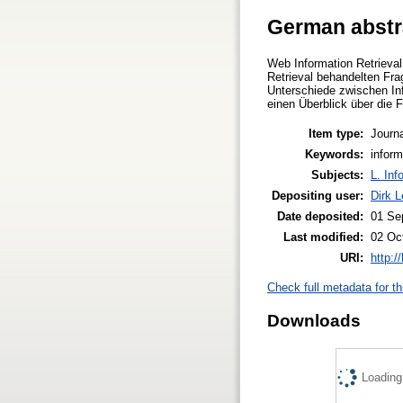
German abstr
Web Information Retrieval
Retrieval behandelten Fr
Unterschiede zwischen Inf
einen Überblick über die F
Item type:
Journa
Keywords:
inform
Subjects:
L. Inf
Depositing user:
Dirk 
Date deposited:
01 Se
Last modified:
02 Oc
URI:
http:/
Check full metadata for th
Downloads
Loading.