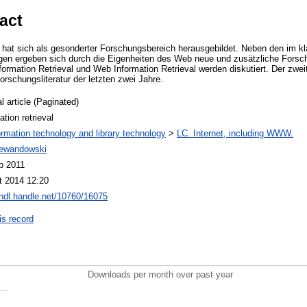
act
 hat sich als gesonderter Forschungsbereich herausgebildet. Neben den im k
agen ergeben sich durch die Eigenheiten des Web neue und zusätzliche Forsc
ormation Retrieval und Web Information Retrieval werden diskutiert. Der zweit
orschungsliteratur der letzten zwei Jahre.
l article (Paginated)
ation retrieval
ormation technology and library technology
>
LC. Internet, including WWW.
Lewandowski
p 2011
t 2014 12:20
/hdl.handle.net/10760/16075
is record
Downloads per month over past year
..