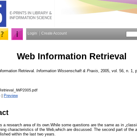
Login
Create Account
Web Information Retrieval
formation Retrieval.
Information Wissenschaft & Praxis
, 2005, vol. 56, n. 1, 
etrieval_IWP2005.pdf
)
|
Preview
act
is a research area of its own.While some questions are the same as in „classic“
ing characteristics of the Web,which are discussed. The second part of the ar
lished within the last two years.