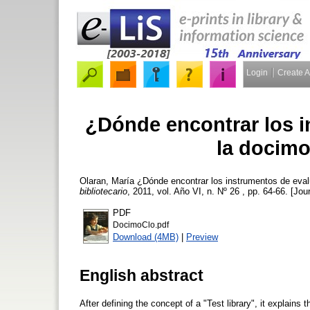
Login
Create 
¿Dónde encontrar los 
la docimo
Olaran, María
¿Dónde encontrar los instrumentos de evalu
bibliotecario
, 2011, vol. Año VI, n. Nº 26 , pp. 64-66. [Jour
PDF
DocimoClo.pdf
Download (4MB)
|
Preview
English abstract
After defining the concept of a "Test library", it explains 