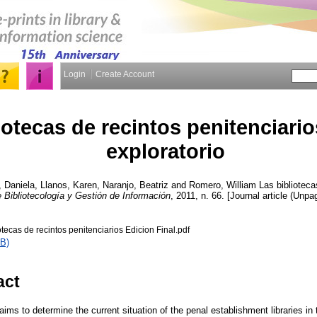
Login
Create Account
iotecas de recintos penitenciario
exploratorio
 Daniela
,
Llanos, Karen
,
Naranjo, Beatriz
and
Romero, William
Las biblioteca
e Bibliotecología y Gestión de Información
, 2011, n. 66. [Journal article (Unpa
tecas de recintos penitenciarios Edicion Final.pdf
B)
act
aims to determine the current situation of the penal establishment libraries in