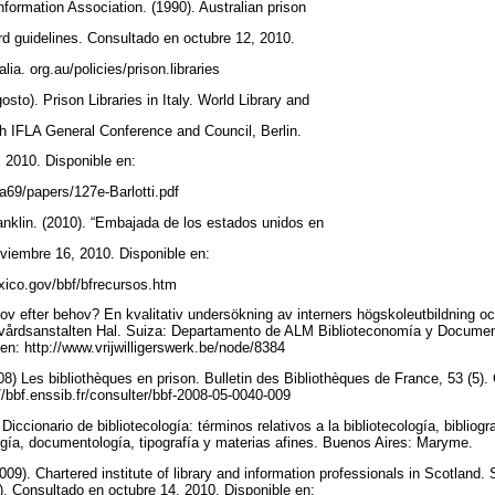
Information Association. (1990). Australian prison
rd guidelines. Consultado en octubre 12, 2010.
lia. org.au/policies/prison.libraries
gosto). Prison Libraries in Italy. World Library and
h IFLA General Conference and Council, Berlin.
, 2010. Disponible en:
ifla69/papers/127e-Barlotti.pdf
anklin. (2010). “Embajada de los estados unidos en
viembre 16, 2010. Disponible en:
ico.gov/bbf/bfrecursos.htm
bov efter behov? En kvalitativ undersökning av interners högskoleutbildning oc
alvårdsanstalten Hal. Suiza: Departamento de ALM Biblioteconomía y Documen
 en: http://www.vrijwilligerswerk.be/node/8384
008) Les bibliothèques en prison. Bulletin des Bibliothèques de France, 53 (5)
//bbf.enssib.fr/consulter/bbf-2008-05-0040-009
iccionario de bibliotecología: términos relativos a la bibliotecología, bibliografí
ogía, documentología, tipografía y materias afines. Buenos Aires: Maryme.
09). Chartered institute of library and information professionals in Scotland. S
1). Consultado en octubre 14, 2010. Disponible en: