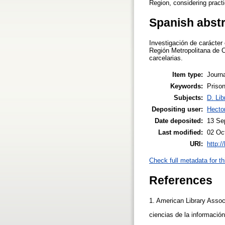
Region, considering pract
Spanish abst
Investigación de carácter 
Región Metropolitana de Ch
carcelarias.
Item type:
Journa
Keywords:
Prison
Subjects:
D. Lib
Depositing user:
Hecto
Date deposited:
13 Se
Last modified:
02 Oc
URI:
http:/
Check full metadata for th
References
1. American Library Associ
ciencias de la informació