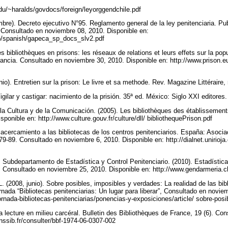
du/~haralds/govdocs/foreign/leyorggendchile.pdf
re). Decreto ejecutivo N°95. Reglamento general de la ley penitenciaria. Publi
Consultado en noviembre 08, 2010. Disponible en:
ico/spanish/gapeca_sp_docs_slv2.pdf
s bibliothèques en prisons: les réseaux de relations et leurs effets sur la pop
ancia. Consultado en noviembre 30, 2010. Disponible en: http://www.prison.e
nio). Entretien sur la prison: Le livre et sa methode. Rev. Magazine Littéraire,
igilar y castigar: nacimiento de la prisión. 35ª ed. México: Siglo XXI editores
 la Cultura y de la Comunicación. (2005). Les bibliothèques des établissement
ponible en: http://www.culture.gouv.fr/culture/dll/ bibliothequePrison.pdf
 acercamiento a las bibliotecas de los centros penitenciarios. España: Asoci
. 79-89. Consultado en noviembre 6, 2010. Disponible en: http://dialnet.unirioja.
 Subdepartamento de Estadística y Control Penitenciario. (2010). Estadística
 Consultado en noviembre 25, 2010. Disponible en: http://www.gendarmeria.cl/
 (2008, junio). Sobre posibles, imposibles y verdades: La realidad de las bib
nada “Bibliotecas penitenciarias: Un lugar para liberar”, Consultado en novie
ornada-bibliotecas-penitenciarias/ponencias-y-exposiciones/article/ sobre-pos
 lecture en milieu carcéral. Bulletin des Bibliothèques de France, 19 (6). Co
enssib.fr/consulter/bbf-1974-06-0307-002