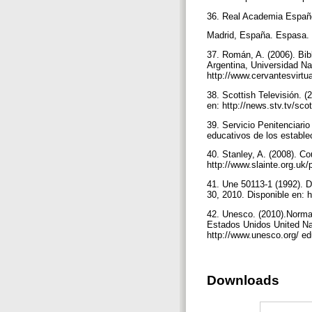
36. Real Academia Español
Madrid, España. Espasa.
37. Román, A. (2006). Bibl
Argentina, Universidad Na
http://www.cervantesvirt
38. Scottish Televisión. (
en: http://news.stv.tv/sco
39. Servicio Penitenciario
educativos de los estable
40. Stanley, A. (2008). Co
http://www.slainte.org.uk/p
41. Une 50113-1 (1992). 
30, 2010. Disponible en: h
42. Unesco. (2010).Normas
Estados Unidos United Na
http://www.unesco.org/ e
Downloads