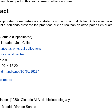
ices developed in this same area in other countries
ract
exploratorio que pretende constatar la situación actual de las Bibliotecas de r
ile, teniendo presente las prácticas que se realizan en otros países en el áre
l article (Unpaginated)
 Libraries, Jail, Chile
raries as physical collections.
r Gomez-Fuentes
p 2011
t 2014 12:20
/hdl.handle.net/10760/16117
is record
ation. (1988). Glosario ALA: de bibliotecología y
n. Madrid: Díaz de Santos.