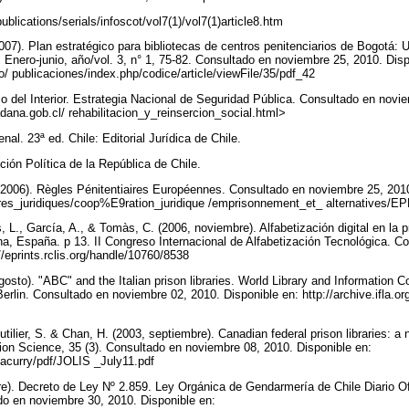
publications/serials/infoscot/vol7(1)/vol7(1)article8.htm
07). Plan estratégico para bibliotecas de centros penitenciarios de Bogotá:
, Enero-junio, año/vol. 3, n° 1, 75-82. Consultado en noviembre 25, 2010. Disp
.co/ publicaciones/index.php/codice/article/viewFile/35/pdf_42
rio del Interior. Estrategia Nacional de Seguridad Pública. Consultado en novi
dana.gob.cl/ rehabilitacion_y_reinsercion_social.html>
nal. 23ª ed. Chile: Editorial Jurídica de Chile.
ución Política de la República de Chile.
2006). Règles Pénitentiaires Européennes. Consultado en noviembre 25, 2010
faires_juridiques/coop%E9ration_juridique /emprisonnement_et_ alternatives/E
s, L., García, A., & Tomàs, C. (2006, noviembre). Alfabetización digital en la 
na, España. p 13. II Congreso Internacional de Alfabetización Tecnológica. C
//eprints.rclis.org/handle/10760/8538
osto). "ABC" and the Italian prison libraries. World Library and Information 
rlin. Consultado en noviembre 02, 2010. Disponible en: http://archive.ifla.or
utilier, S. & Chan, H. (2003, septiembre). Canadian federal prison libraries: a 
tion Science, 35 (3). Consultado en noviembre 08, 2010. Disponible en:
macurry/pdf/JOLIS _July11.pdf
re). Decreto de Ley Nº 2.859. Ley Orgánica de Gendarmería de Chile Diario Of
do en noviembre 30, 2010. Disponible en: