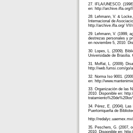
27. IFLA/UNESCO. (1998). 
en: http://archive.ifla.org
28. Lehmann, V. & Locke, 
Internacional de Asociaci
http://archive.ifla.org/ VI
29. Lehmann, V. (1999, ag
destrezas personales y p
en noviembre 5, 2010. Disp
30. Lopes, L. (2009). Bibl
Universidade de Brasilia.
31. Moffat, L. (2009). Di
http://web.fumsi.com/go/a
32. Norma Iso 9001. (2000
en: http://www.mantenim
33. Organización de las N
2010. Disponible en: htt
tratamiento%20de%20los
34. Pérez, E. (2004). Las 
Puertorriqueña de Bibliot
http://redalyc.uaemex.mx
35. Peschers, G. (2007, o
2010. Disponible en: htt