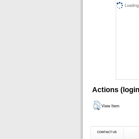
Loading.
Actions (logi
View Item