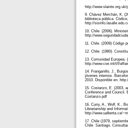
http://www.slainte.org.uk/
9. Chávez Merchán, K. (20
biblioteca pública. Códice
http://sisinfo.lasalle.edu
10. Chile. (2006). Ministe
http://www.seguridadciuda
11. Chile. (2009) Código pe
12. Chile. (1980). Constit
13. Comunidad Europea. (
http://www.coe.int/t/f/af
14. Franganillo, J., Burgo
jóvenes internos. Barcelo
2010. Disponible en: http:
15. Costanzo, E. (2003, ag
Conference and Council. Be
Costanzo.pdf
16. Curry, A., Wolf, K., Bo
Librarianship and Informa
http://www.ualberta.ca/~
17. Chile (1979, septiemb
Chile. Santiago. Consulta