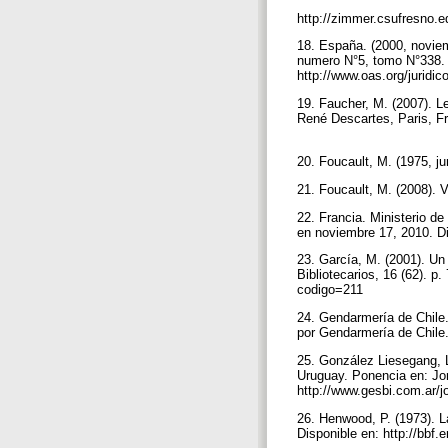
http://zimmer.csufresno.e
18. España. (2000, noviemb
numero N°5, tomo N°338. 
http://www.oas.org/jurid
19. Faucher, M. (2007). Le
René Descartes, Paris, Fr
20. Foucault, M. (1975, ju
21. Foucault, M. (2008). V
22. Francia. Ministerio de
en noviembre 17, 2010. Dis
23. García, M. (2001). Un
Bibliotecarios, 16 (62). p
codigo=211
24. Gendarmería de Chile.
por Gendarmería de Chile.
25. González Liesegang, L.
Uruguay. Ponencia en: Jor
http://www.gesbi.com.ar/j
26. Henwood, P. (1973). La
Disponible en: http://bbf.