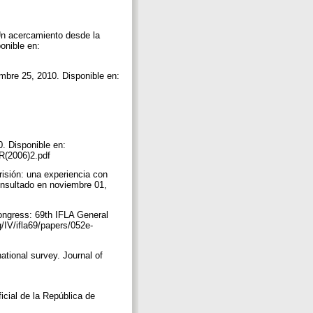
 Un acercamiento desde la
onible en:
embre 25, 2010. Disponible en:
. Disponible en:
PR(2006)2.pdf
prisión: una experiencia con
onsultado en noviembre 01,
Congress: 69th IFLA General
g/IV/ifla69/papers/052e-
national survey. Journal of
icial de la República de