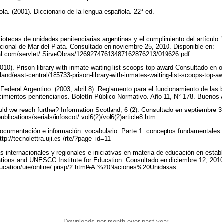
a. (2001). Diccionario de la lengua española. 22ª ed.
iotecas de unidades penitenciarias argentinas y el cumplimiento del artículo 
cional de Mar del Plata. Consultado en noviembre 25, 2010. Disponible en:
ual.com/servlet/ SirveObras/12692747613487162876213/019626.pdf
2010). Prison library with inmate waiting list scoops top award Consultado en 
tland/east-central/185733-prison-library-with-inmates-waiting-list-scoops-top-
 Federal Argentino. (2003, abril 8). Reglamento para el funcionamiento de las b
cimientos penitenciarios. Boletín Público Normativo. Año 11, N° 178. Buenos 
uld we reach further? Information Scotland, 6 (2). Consultado en septiembre 3
ublications/serials/infoscot/ vol6(2)/vol6(2)article8.htm
Documentación e información: vocabulario. Parte 1: conceptos fundamentales
ttp://tecnolettra.uji.es /rte/?page_id=11
 internacionales y regionales e iniciativas en materia de educación en establ
tions and UNESCO Institute for Education. Consultado en diciembre 12, 2010
ducation/uie/online/ prisp/2.html#A.%20Naciones%20Unidasas
Downloads per month over past year