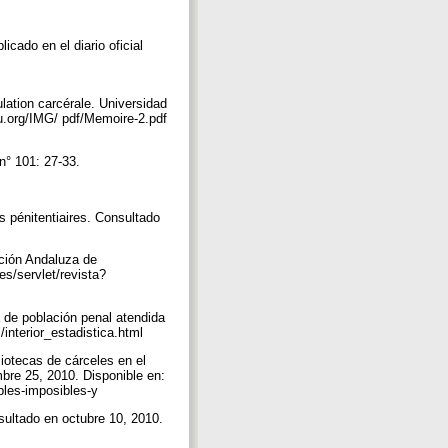
cado en el diario oficial
ulation carcérale. Universidad
u.org/IMG/ pdf/Memoire-2.pdf
 n° 101: 27-33.
.
s pénitentiaires. Consultado
ación Andaluza de
es/servlet/revista?
 de población penal atendida
interior_estadistica.html
liotecas de cárceles en el
mbre 25, 2010. Disponible en:
ibles-imposibles-y
nsultado en octubre 10, 2010.