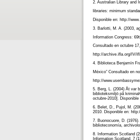
2. Australian Library and 
libraries: minimum standa
Disponible en: http://www.a
3. Barlotti, M. A. (2003, a
Information Congress: 69t
Consultado en octubre 17
http://archive.ifla.org/IV/
4. Biblioteca Benjamín Fr
México” Consultado en no
http://www.usembassymex
5. Berg, L. (2004) Åt var 
biblioteksmiljö på krimin
octubre-2010]. Disponible
6. Belet, D., Pujol, M. (2
2010. Disponible en: http:
7. Buonocuore, D. (1976). D
biblioteconomía, archivol
8. Information Scotland (20
Information Scotland, 7 (