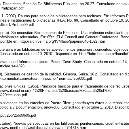
Directrices, Sección De Bibliotecas Públicas. pp.26-27. Consultado en novi
/III/mtpspan.pdf
J. (2007). Pautas para servicios bibliotecarios para reclusos. En: Informes P
ones e Instituciones Bibliotecarias IFLA, No. 99. Consultado en octubre 10, 2
I/s9/nd1/Profrep99.pdf
osto). Se necesitan Bibliotecarios de Prisiones: Una profesión estimulante p
rofesionales adecuadas. En: 65th IFLA Council and General Conference. Bang
onible en: http://archive.ifla.org/IV/ifla65/papers/046-132s.htm
ioterapia e as bibliotecas de estabelecimentos prisionais: conceitos, objeticos 
 Consultado en octubre 10, 2010. Disponible en: http://bdm.bce.unb.br/handl
sadvantaged Information Users: Prison Case Study. Consultado en octubre 14, 
rticle/use/4393
). Sistemas de gestión de la calidad. Ginebra, Suiza. 16 p. Consultado en di
ientomundial.com/sites/mmnew/her/ normas/Iso9001.pdf
aciones Unidas. (1955). Principios básicos para el tratamiento de los recluso
p://www.ilanud.or.cr/2.4%20Principios%20basicos%20para%20el%20
%20reclusos.pdf
bibliotecas en las cárceles de Puerto Rico: ¿contribuyen éstas a la rehabilita
ecología y Documentación, año/vol.6. Consultado en octubre 2, 2010. Disponi
/pdf/256/25600605.pdf
ctubre). Nuevas perspectivas en las bibliotecas penitenciarias. Goethe-Institu
p://www.goethe.de/wis/bib/dos/bip/nrw/es2701815.htm