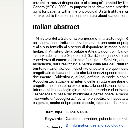
pazienti ai mezzi diagnostici e alle terapie" granted by th
Cancro (ACC)" 2006. Its purpose is to draw some practic
point for patients within the oncological Units Institutes
is inspired to the international literature about cancer pati
Italian abstract
il Ministero della Salute ha promosso e finanziato negli I
collaborazione stretta con il volontariato, una serie di pro
e alla sua famiglia allo scopo di rispondere in modo punt
Inoltre, il Ministero della Salute e Alleanza contro il C
l’istanza dell’Istituto Superiore di Sanità di organizzare 
esperienza di cancro e alla sua famiglia. Il Servizio, che
esperienze, sarà realizzato a partire dalla rete dei Punti I
territorio nazionale, con l’obiettivo di potenziare quelli es
progettuale si basa sul fatto che tali servizi operino con
documento. L’obiettivo è, quindi, definire un modello con c
Accoglienza, attuabile all’interno delle strutture sanitarie 
progetto, nel suo complesso, mira alla costituzione di un 
Informativi in oncologia già attivi sul territorio e di attiv
l’esperienza di base per migliorare e perfezionare le racc
intervento di “accoglienza” ad ampio spettro, di risposta
esigenze, anche di tipo psico-sociale, espresse dal malat
Item type:
Guide/Manual
Keywords:
Cancer information, patients informa
B. Information use and sociology of i
Subjects: