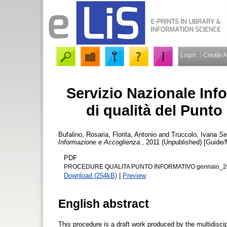
Login
Create 
Servizio Nazionale Inf
di qualità del Punt
Bufalino, Rosaria
,
Florita, Antonio
and
Truccolo, Ivana
Se
Informazione e Accoglienza.
, 2011 (Unpublished) [Guide/
PDF
PROCEDURE QUALITA PUNTO INFORMATIVO gennaio_20
Download (254kB)
|
Preview
English abstract
This procedure is a draft work produced by the multidiscipl