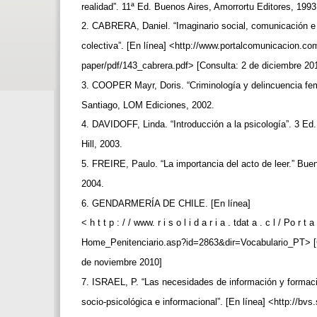
realidad”. 11ª Ed. Buenos Aires, Amorrortu Editores, 199
2. CABRERA, Daniel. “Imaginario social, comunicación e
colectiva”. [En línea] <http://www.portalcomunicacion.co
paper/pdf/143_cabrera.pdf> [Consulta: 2 de diciembre 20
3. COOPER Mayr, Doris. “Criminología y delincuencia fe
Santiago, LOM Ediciones, 2002.
4. DAVIDOFF, Linda. “Introducción a la psicología”. 3 
Hill, 2003.
5. FREIRE, Paulo. “La importancia del acto de leer.” Bue
2004.
6. GENDARMERÍA DE CHILE. [En línea]
< h t t p : / / www. r i s o l i d a r i a . tdat a . c l / Po r t 
Home_Penitenciario.asp?id=2863&dir=Vocabulario_PT> [
de noviembre 2010]
7. ISRAEL, P. “Las necesidades de información y formac
socio-psicológica e informacional”. [En línea] <http://bvs