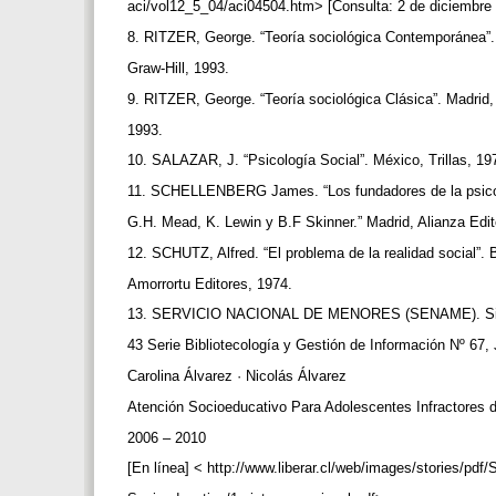
aci/vol12_5_04/aci04504.htm> [Consulta: 2 de diciembre
8. RITZER, George. “Teoría sociológica Contemporánea”
Graw-Hill, 1993.
9. RITZER, George. “Teoría sociológica Clásica”. Madrid
1993.
10. SALAZAR, J. “Psicología Social”. México, Trillas, 1
11. SCHELLENBERG James. “Los fundadores de la psicol
G.H. Mead, K. Lewin y B.F Skinner.” Madrid, Alianza Edit
12. SCHUTZ, Alfred. “El problema de la realidad social”.
Amorrortu Editores, 1974.
13. SERVICIO NACIONAL DE MENORES (SENAME). Sis
43 Serie Bibliotecología y Gestión de Información Nº 67,
Carolina Álvarez · Nicolás Álvarez
Atención Socioeducativo Para Adolescentes Infractores 
2006 – 2010
[En línea] < http://www.liberar.cl/web/images/stories/pdf