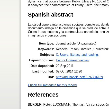
dynamics that occurs between Public Library Nr. 158 of C
It analyzes the characteristics of library users, their mot
Spanish abstract
La cárcel genera interacciones sociales complejas, donde l
documento indaga en la dinámica que se produce entre la
Colina I, sus lectores y la contracultura carcelaria, anali
imaginarios y percepciones.
Item type:
Journal article (Unpaginated)
Keywords:
Readers, Prison Libraries, Countercul
Subjects:
C. Users, literacy and reading.
Depositing user:
Hector Gomez-Fuentes
Date deposited:
20 Sep 2011
Last modified:
02 Oct 2014 12:20
URI:
http://hdl.handle.net/10760/16139
Check full metadata for this record
References
BERGER, Peter; LUCKMANN, Thomas. “La construcción 