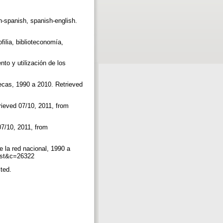
sh-spanish, spanish-english.
ofilia, biblioteconomía,
nto y utilización de los
otecas, 1990 a 2010. Retrieved
rieved 07/10, 2011, from
07/10, 2011, from
e la red nacional, 1990 a
=est&c=26322
ited.
.