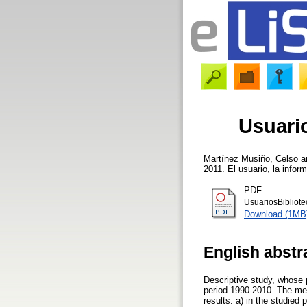
Usuario
Martínez Musiño, Celso
a
2011. El usuario, la infor
PDF
UsuariosBibliot
Download (1MB
English abstr
Descriptive study, whose pr
period 1990-2010. The meth
results: a) in the studied 