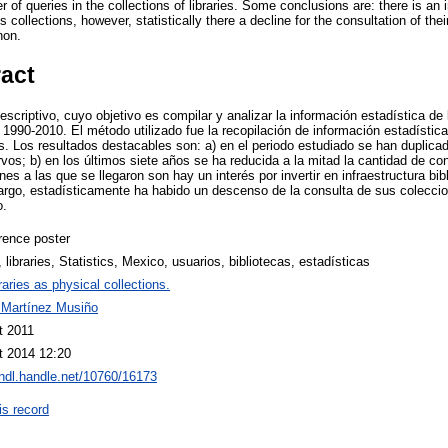
 of queries in the collections of libraries. Some conclusions are: there is an in
ts collections, however, statistically there a decline for the consultation of thei
non.
ract
escriptivo, cuyo objetivo es compilar y analizar la información estadística de 
1990-2010. El método utilizado fue la recopilación de información estadística,
s. Los resultados destacables son: a) en el periodo estudiado se han duplicad
vos; b) en los últimos siete años se ha reducida a la mitad la cantidad de co
nes a las que se llegaron son hay un interés por invertir en infraestructura bib
argo, estadísticamente ha habido un descenso de la consulta de sus colecci
o.
rence poster
 libraries, Statistics, Mexico, usuarios, bibliotecas, estadísticas
raries as physical collections.
 Martínez Musiño
t 2011
t 2014 12:20
/hdl.handle.net/10760/16173
is record