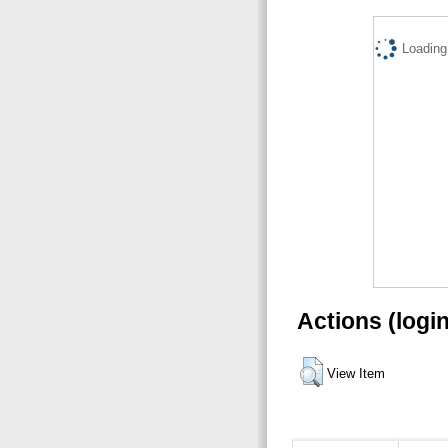
Loading.
Actions (logi
View Item