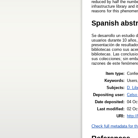
reduced by half the number
infrastructure library and i
reasons for this phenome
Spanish abst
Se desarrollo un estudio d
usuarios durante 10 años, 
presentación de resultado
bibliotecas como sus acer
bibliotecas. Las conclusio
sus colecciones; sin emb
razones de este fenómen
Item type:
Confe
Keywords:
Users,
Subjects:
D. Lib
Depositing user:
Celso
Date deposited:
04 Oc
Last modified:
02 Oc
URI:
http:/
Check full metadata for th