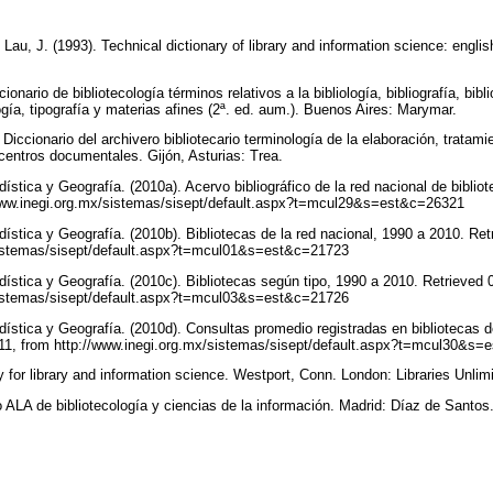
 Lau, J. (1993). Technical dictionary of library and information science: engli
onario de bibliotecología términos relativos a la bibliología, bibliografía, bibli
gía, tipografía y materias afines (2ª. ed. aum.). Buenos Aires: Marymar.
Diccionario del archivero bibliotecario terminología de la elaboración, tratamie
 centros documentales. Gijón, Asturias: Trea.
dística y Geografía. (2010a). Acervo bibliográfico de la red nacional de bibli
/www.inegi.org.mx/sistemas/sisept/default.aspx?t=mcul29&s=est&c=26321
dística y Geografía. (2010b). Bibliotecas de la red nacional, 1990 a 2010. Ret
/sistemas/sisept/default.aspx?t=mcul01&s=est&c=21723
dística y Geografía. (2010c). Bibliotecas según tipo, 1990 a 2010. Retrieved 
/sistemas/sisept/default.aspx?t=mcul03&s=est&c=21726
dística y Geografía. (2010d). Consultas promedio registradas en bibliotecas d
011, from http://www.inegi.org.mx/sistemas/sisept/default.aspx?t=mcul30&s
ry for library and information science. Westport, Conn. London: Libraries Unlim
o ALA de bibliotecología y ciencias de la información. Madrid: Díaz de Santos