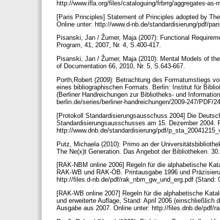
http://www.ifla.org/files/cataloguing/frbrrg/aggregates-as-
[Paris Principles] Statement of Principles adopted by The
Online unter: http://www.d-nb.de/standardisierung/pdf/pari
Pisanski, Jan / Žumer, Maja (2007): Functional Requiremen
Program, 41, 2007, Nr. 4, S.400-417.
Pisanski, Jan / Žumer, Maja (2010): Mental Models of the 
of Documentation 66, 2010, Nr. 5, S.643-667.
Porth,Robert (2009): Betrachtung des Formatumstiegs vo
eines bibliographischen Formats. Berlin: Institut für Bibl
(Berliner Handreichungen zur Bibliotheks- und Information
berlin.de/series/berliner-handreichungen/2009-247/PDF/247
[Protokoll Standardisierungsausschuss 2004] Die Deutsche 
Standardisierungsausschusses am 15. Dezember 2004. Pro
http://www.dnb.de/standardisierung/pdf/p_sta_20041215_v.
Putz, Michaela (2010): Primo an der Universitätsbibliothek
The Ne(x)t Generation. Das Angebot der Bibliotheken. 30.
[RAK-NBM online 2006] Regeln für die alphabetische Kat
RAK-WB und RAK-ÖB. Printausgabe 1996 und Präzisierung
http://files.d-nb.de/pdf/rak_nbm_gw_und_erg.pdf (Stand:
[RAK-WB online 2007] Regeln für die alphabetische Katal
und erweiterte Auflage, Stand: April 2006 (einschließlich
Ausgabe aus 2007. Online unter: http://files.dnb.de/pdf/