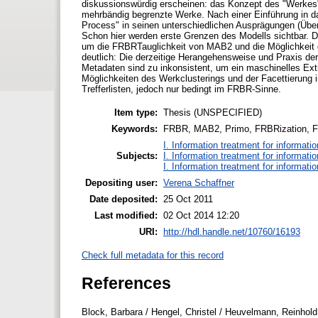
diskussionswürdig erscheinen: das Konzept des "Werkes"
mehrbändig begrenzte Werke. Nach einer Einführung in 
Process" in seinen unterschiedlichen Ausprägungen (Über
Schon hier werden erste Grenzen des Modells sichtbar.
um die FRBRTauglichkeit von MAB2 und die Möglichkeit
deutlich: Die derzeitige Herangehensweise und Praxis der
Metadaten sind zu inkonsistent, um ein maschinelles Ext
Möglichkeiten des Werkclusterings und der Facettierung i
Trefferlisten, jedoch nur bedingt im FRBR-Sinne.
Item type:
Thesis (UNSPECIFIED)
Keywords:
FRBR, MAB2, Primo, FRBRization, F
I. Information treatment for informati
Subjects:
I. Information treatment for informati
I. Information treatment for informati
Depositing user:
Verena Schaffner
Date deposited:
25 Oct 2011
Last modified:
02 Oct 2014 12:20
URI:
http://hdl.handle.net/10760/16193
Check full metadata for this record
References
Block, Barbara / Hengel, Christel / Heuvelmann, Reinhold 