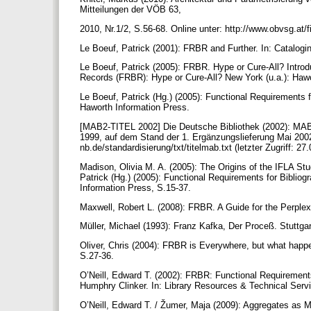
Mitteilungen der VÖB 63,
2010, Nr.1/2, S.56-68. Online unter: http://www.obvsg.at/f
Le Boeuf, Patrick (2001): FRBR and Further. In: Catalogin
Le Boeuf, Patrick (2005): FRBR. Hype or Cure-All? Introdu
Records (FRBR): Hype or Cure-All? New York (u.a.): Hawo
Le Boeuf, Patrick (Hg.) (2005): Functional Requirements 
Haworth Information Press.
[MAB2-TITEL 2002] Die Deutsche Bibliothek (2002): MAB2
1999, auf dem Stand der 1. Ergänzungslieferung Mai 2002. 
nb.de/standardisierung/txt/titelmab.txt (letzter Zugriff: 27
Madison, Olivia M. A. (2005): The Origins of the IFLA St
Patrick (Hg.) (2005): Functional Requirements for Biblio
Information Press, S.15-37.
Maxwell, Robert L. (2008): FRBR. A Guide for the Perple
Müller, Michael (1993): Franz Kafka, Der Proceß. Stuttga
Oliver, Chris (2004): FRBR is Everywhere, but what happen
S.27-36.
O’Neill, Edward T. (2002): FRBR: Functional Requirements 
Humphry Clinker. In: Library Resources & Technical Serv
O’Neill, Edward T. / Žumer, Maja (2009): Aggregates as M