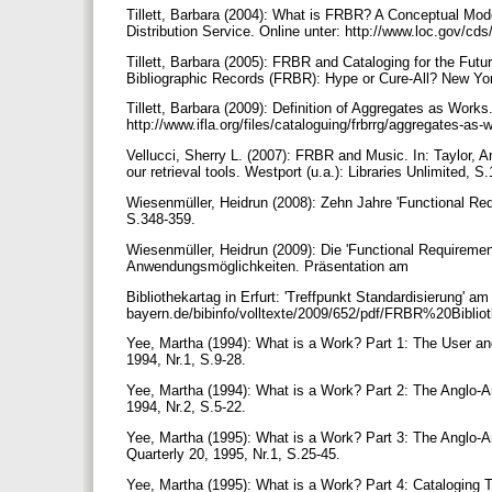
Tillett, Barbara (2004): What is FRBR? A Conceptual Mode
Distribution Service. Online unter: http://www.loc.gov/c
Tillett, Barbara (2005): FRBR and Cataloging for the Futur
Bibliographic Records (FRBR): Hype or Cure-All? New Yor
Tillett, Barbara (2009): Definition of Aggregates as Works.
http://www.ifla.org/files/cataloguing/frbrrg/aggregates-as-
Vellucci, Sherry L. (2007): FRBR and Music. In: Taylor, Ar
our retrieval tools. Westport (u.a.): Libraries Unlimited, 
Wiesenmüller, Heidrun (2008): Zehn Jahre 'Functional Requ
S.348-359.
Wiesenmüller, Heidrun (2009): Die 'Functional Requireme
Anwendungsmöglichkeiten. Präsentation am
Bibliothekartag in Erfurt: 'Treffpunkt Standardisierung' a
bayern.de/bibinfo/volltexte/2009/652/pdf/FRBR%20Biblio
Yee, Martha (1994): What is a Work? Part 1: The User and 
1994, Nr.1, S.9-28.
Yee, Martha (1994): What is a Work? Part 2: The Anglo-Am
1994, Nr.2, S.5-22.
Yee, Martha (1995): What is a Work? Part 3: The Anglo-Am
Quarterly 20, 1995, Nr.1, S.25-45.
Yee, Martha (1995): What is a Work? Part 4: Cataloging Th