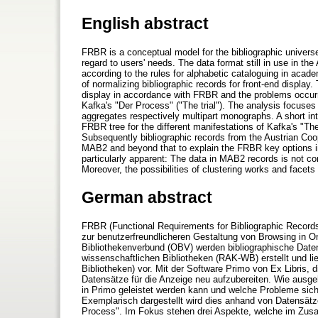
English abstract
FRBR is a conceptual model for the bibliographic universe
regard to users' needs. The data format still in use in th
according to the rules for alphabetic cataloguing in acad
of normalizing bibliographic records for front-end display.
display in accordance with FRBR and the problems occurrin
Kafka's "Der Process" ("The trial"). The analysis focuses
aggregates respectively multipart monographs. A short int
FRBR tree for the different manifestations of Kafka's "The 
Subsequently bibliographic records from the Austrian Coo
MAB2 and beyond that to explain the FRBR key options 
particularly apparent: The data in MAB2 records is not c
Moreover, the possibilities of clustering works and facet
German abstract
FRBR (Functional Requirements for Bibliographic Records
zur benutzerfreundlicheren Gestaltung von Browsing in O
Bibliothekenverbund (OBV) werden bibliographische Daten
wissenschaftlichen Bibliotheken (RAK-WB) erstellt und 
Bibliotheken) vor. Mit der Software Primo von Ex Libris, 
Datensätze für die Anzeige neu aufzubereiten. Wie aus
in Primo geleistet werden kann und welche Probleme sich 
Exemplarisch dargestellt wird dies anhand von Datensät
Process". Im Fokus stehen drei Aspekte, welche im Zu