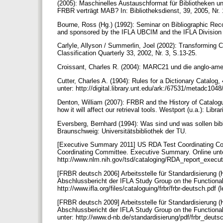
(2005): Maschinelles Austauschformat für Bibliotheken un
FRBR verträgt MAB? In: Bibliotheksdienst, 39, 2005, Nr.
Bourne, Ross (Hg.) (1992): Seminar on Bibliographic Rec
and sponsored by the IFLA UBCIM and the IFLA Division 
Carlyle, Allyson / Summerlin, Joel (2002): Transforming C
Classification Quarterly 33, 2002, Nr. 3, S.13-25.
Croissant, Charles R. (2004): MARC21 und die anglo-ameri
Cutter, Charles A. (1904): Rules for a Dictionary Catalog,
unter: http://digital.library.unt.edu/ark:/67531/metadc1048
Denton, William (2007): FRBR and the History of Catalogu
how it will affect our retrieval tools. Westport (u.a.): Libr
Eversberg, Bernhard (1994): Was sind und was sollen bib
Braunschweig: Universitätsbibliothek der TU.
[Executive Summary 2011] US RDA Test Coordinating Co
Coordinating Committee. Executive Summary. Online unt
http://www.nlm.nih.gov/tsd/cataloging/RDA_report_executi
[FRBR deutsch 2006] Arbeitsstelle für Standardisierung (H
Abschlussbericht der IFLA Study Group on the Functional
http://www.ifla.org/files/cataloguing/frbr/frbr-deutsch.pdf (
[FRBR deutsch 2009] Arbeitsstelle für Standardisierung (
Abschlussbericht der IFLA Study Group on the Functional
unter: http://www.d-nb.de/standardisierung/pdf/frbr_deutsc