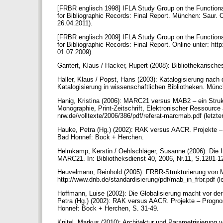
[FRBR englisch 1998] IFLA Study Group on the Functiona
for Bibliographic Records: Final Report. München: Saur. Onli
26.04.2011).
[FRBR englisch 2009] IFLA Study Group on the Functiona
for Bibliographic Records: Final Report. Online unter: http:/
01.07.2009).
Gantert, Klaus / Hacker, Rupert (2008): Bibliothekarisc
Haller, Klaus / Popst, Hans (2003): Katalogisierung nach
Katalogisierung in wissenschaftlichen Bibliotheken. Mün
Hanig, Kristina (2006): MARC21 versus MAB2 – ein Struk
Monographie, Print-Zeitschrift, Elektronischer Ressource 
nrw.de/volltexte/2006/386/pdf/referat-marcmab.pdf (letzter
Hauke, Petra (Hg.) (2002): RAK versus AACR. Projekte –
Bad Honnef: Bock + Herchen.
Helmkamp, Kerstin / Oehlschläger, Susanne (2006): Die 
MARC21. In: Bibliotheksdienst 40, 2006, Nr.11, S.1281-
Heuvelmann, Reinhold (2005): FRBR-Strukturierung von 
http://www.dnb.de/standardisierung/pdf/mab_in_frbr.pdf (le
Hoffmann, Luise (2002): Die Globalisierung macht vor de
Petra (Hg.) (2002): RAK versus AACR. Projekte – Progno
Honnef: Bock + Herchen, S. 31-49.
Knitel, Markus (2010): Architektur und Parametrisierung 