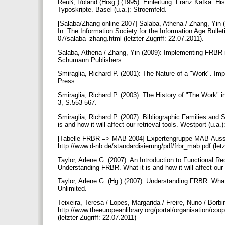
Reuß, Roland (Hrsg.) (1995): Einleitung. Franz Kafka. Hi
Typoskripte. Basel (u.a.): Stroemfeld.
[Salaba/Zhang online 2007] Salaba, Athena / Zhang, Yin
In: The Information Society for the Information Age Bulle
07/salaba_zhang.html (letzter Zugriff: 22.07.2011).
Salaba, Athena / Zhang, Yin (2009): Implementing FRBR in
Schumann Publishers.
Smiraglia, Richard P. (2001): The Nature of a "Work". Im
Press.
Smiraglia, Richard P. (2003): The History of "The Work" i
3, S.553-567.
Smiraglia, Richard P. (2007): Bibliographic Families and 
is and how it will affect our retrieval tools. Westport (u.a.
[Tabelle FRBR => MAB 2004] Expertengruppe MAB-Aussc
http://www.d-nb.de/standardisierung/pdf/frbr_mab.pdf (letz
Taylor, Arlene G. (2007): An Introduction to Functional Re
Understanding FRBR. What it is and how it will affect our r
Taylor, Arlene G. (Hg.) (2007): Understanding FRBR. What it 
Unlimited.
Teixeira, Teresa / Lopes, Margarida / Freire, Nuno / Bor
http://www.theeuropeanlibrary.org/portal/organisation/
(letzter Zugriff: 22.07.2011)