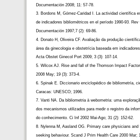
Documentación 2008; 11: 57-78.
3. Bordons M, Gómez-Caridad I. La actividad científica 
de indicadores bibliométricos en el período 1990-93. Re
Documentación 1997;7 (2): 69-86.
4. Donato H, Oliveira CF. Avaliação da produção científi
área da ginecologia e obstetrícia baseada em indicadores
Acta Obstet Ginecol Port 2009; 3 (3): 107-14.
5. Wilcox AJ. Rise and fall of the Thomson Impact Facto
2008 May; 19 (3): 373-4.
6. Spinak E. Diccionario enciclopédico de bibliometría, c
Caracas: UNESCO; 1996.
7. Vanti NA. Da bibliometria à webometria: uma exploraç
dos mecanismos utilizados para medir o registro da info
do conhecimento. Ci Inf 2002 Mai-Ago; 31 (2): 152-62.
8. Nylenna M, Aasland OG. Primary care physicians and t
seeking behaviour. Scand J Prim Health Care 2000 Mar; 1