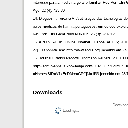
interesse para a medicina geral e familiar. Rev Port Clin 
Ago; 22 (4): 423-30.
14. Dieguez T, Teixeira A. A utilização das tecnologias
pelos médicos de família portugueses: um estudo explora
Rev Port Clin Geral 2009 Mai-Jun; 25 (3): 281-304.
15. APDIS. APDIS Online [Internet]. Lisboa: APDIS; 201
27]. Disponível em: http://www.apdis.org [acedido em 27
16. Journal Citation Reports. Thomson Reuters; 2010. D
http://admin-apps.isiknowledge.com/JCR/JCR?PointOfEn
=Home&SID=V1kEnDMomGPCjMaJi33 [acedido em 28/1
Downloads
Download
Loading...