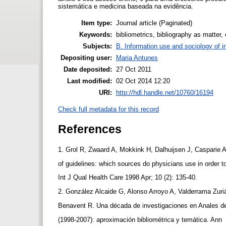
sistemática e medicina baseada na evidência.
Item type:
Journal article (Paginated)
Keywords:
bibliometrics, bibliography as matter, 
Subjects:
B. Information use and sociology of i
Depositing user:
Maria Antunes
Date deposited:
27 Oct 2011
Last modified:
02 Oct 2014 12:20
URI:
http://hdl.handle.net/10760/16194
Check full metadata for this record
References
1. Grol R, Zwaard A, Mokkink H, Dalhuijsen J, Casparie 
of guidelines: which sources do physicians use in order 
Int J Qual Health Care 1998 Apr; 10 (2): 135-40.
2. González Alcaide G, Alonso Arroyo A, Valderrama Zuri
Benavent R. Una década de investigaciones en Anales 
(1998-2007): aproximación bibliométrica y temática. Ann