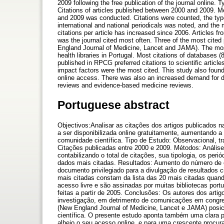
2009 following the free publication of the journal online. 
Citations of articles published between 2000 and 2009. Me
and 2009 was conducted. Citations were counted, the typolo
international and national periodicals was noted, and th
citations per article has increased since 2006. Articles 
was the journal cited most often. Three of the most cited
England Journal of Medicine, Lancet and JAMA). The most 
health libraries in Portugal. Most citations of databases 
published in RPCG preferred citations to scientific articl
impact factors were the most cited. This study also found 
online access. There was also an increased demand for da
reviews and evidence-based medicine reviews.
Portuguese abstract
Objectivos:Analisar as citações dos artigos publicados
a ser disponibilizada online gratuitamente, aumentando a
comunidade científica. Tipo de Estudo: Observacional, t
Citações publicadas entre 2000 e 2009. Métodos: Anális
contabilizando o total de citações, sua tipologia, os peri
dados mais citadas. Resultados: Aumento do número de cit
documento privilegiado para a divulgação de resultados c
mais citadas constam da lista das 20 mais citadas quand
acesso livre e são assinadas por muitas bibliotecas po
feitas a partir de 2005. Conclusões: Os autores dos artigo
investigação, em detrimento de comunicações em congress
(New England Journal of Medicine, Lancet e JAMA) posic
científica. O presente estudo aponta também uma clara p
alheio o seu acesso online, e para uma crescente procu