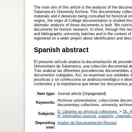
The main aim of this article is the analysis of the documen
Salamanca's University Archive. This documentary collecti
materials and it deserves being consulted for historical s
origins, the origin of College documentation is studied th
idiomatic analysis of those documents is built. We concl
documents for historic research. In short, through this r
and bibliographic university batches and in the context o
registered on a wider project about identification and desc
Spanish abstract
El presente artículo analiza la documentación de procede
Universitario de Salamanca, una colección documental de 
Tras analizar las diferentes procedencias documentales q
documentos colegiales. Así, se examinan sus unidades de
jesuíticas y se confecciona un análisiscronológico e id
contenidos y la importancia que tienen los documentos par
Item type:
Journal article (Unpaginated)
Archivos universitarios; colecciones docu
Keywords:
documentary collections; university archiv
D. Libraries as physical collections.
>
DL. A
Subjects:
H. Information sources, supports, channels
Depositing
Anales de Documentación Revista
user: