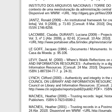
INSTITUTO DOS ARQUIVOS NACIONAIS / TORRE DO TOMB
contexto de uma reestruturação da administração central 
Disponível em WWW: <URL: http://dgarq.gov.pt/files/200
JANTZ, Ronald (2009) – An institutional framework for crea
linha]. Vol. 9 (2009), p. 71-83. [Consult. 8 Mai. 2010]. 
ISSN 1746-8256.
LACOMBE, Claúdia; DURANTI, Luciana (2009) – Projecto 
Vol. 3, nº 1 (Abr. 2009), p. 82-91. [Consult. 10 Abr. 201
<URL:http://www.portalseer.ufba.br/index.php/revistaici/
LE GOFF, Jacques (1984) – Documento / Monumento. In En
Casa da Moeda. p. 95-106.
LEVY, David, M. (2000) – Where’s Waldo Reflections on 
AND INFORMATION RESOURCES - Authenticity in a digital
Information Resources. [Consult. 24 Mai. 2010]. Dispon
ISBN 1-887334-77-7. p. 24-31.
LYNCH, Clifford (2000) – Authenticity and integrity in the d
COUNCIL ON LIBRARY AND INFORMATION RESOURCES - Aut
Council on Library and Information Resources. [Consult
http://www.clir.org/pubs/reports/pub92/pub92.PDF>. ISBN
MACNEIL, Heather (2000) – Trusting records: legal, histo
Publishers. ISBN 0-7923-6599-2.
MACNEIL, Heather (2001) – Trusting records in a Postmode
24 Abr. 2010]. Disponível em WWW: <URL:http://journals.