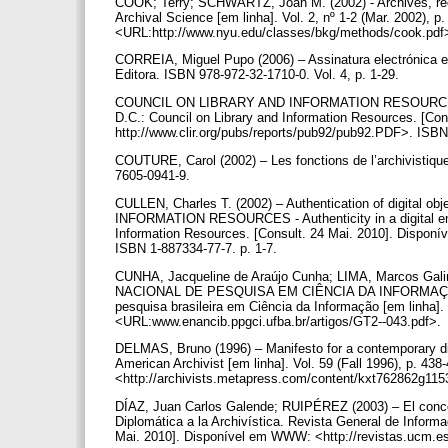
COOK; Terry; SCHWARTZ, Joan M. (2002) - Archives, reco
Archival Science [em linha]. Vol. 2, nº 1-2 (Mar. 2002), 
<URL:http://www.nyu.edu/classes/bkg/methods/cook.pdf
CORREIA, Miguel Pupo (2006) – Assinatura electrónica e 
Editora. ISBN 978-972-32-1710-0. Vol. 4, p. 1-29.
COUNCIL ON LIBRARY AND INFORMATION RESOURCES (2002)
D.C.: Council on Library and Information Resources. [C
http://www.clir.org/pubs/reports/pub92/pub92.PDF>. ISB
COUTURE, Carol (2002) – Les fonctions de l’archivistiq
7605-0941-9.
CULLEN, Charles T. (2002) – Authentication of digital 
INFORMATION RESOURCES - Authenticity in a digital envi
Information Resources. [Consult. 24 Mai. 2010]. Dispon
ISBN 1-887334-77-7. p. 1-7.
CUNHA, Jacqueline de Araújo Cunha; LIMA, Marcos Galin
NACIONAL DE PESQUISA EM CIÊNCIA DA INFORMAÇÃO, 8,
pesquisa brasileira em Ciência da Informação [em linha]
<URL:www.enancib.ppgci.ufba.br/artigos/GT2--043.pdf>.
DELMAS, Bruno (1996) – Manifesto for a contemporary dip
American Archivist [em linha]. Vol. 59 (Fall 1996), p. 4
<http://archivists.metapress.com/content/kxt762862g115
DÍAZ, Juan Carlos Galende; RUIPÉREZ (2003) – El concep
Diplomática a la Archivística. Revista General de Informa
Mai. 2010]. Disponível em WWW: <http://revistas.ucm.