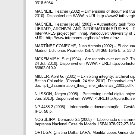
0318-6954.
MACNEIL, Heather (2002) – Dimensions of document trustwor
2010]. Disponível em WWW: <URL:http://www2.iath.virgi
MACNEIL, Heather [et al.] (2001) – Authenticity task
LIBRARY, ARCHIVAL AND INFORMATION STUDIES – The long
InterPARES project [em linha]. Vancouver: University of
<URL:http://www.interpares.org/book/index.cfm>.
MARTÍNEZ COMECHE, Juan Antonio (2002) – El documen
Madrid: Ediciones Pirámide. ISBN 84-368-1645-5. p. 33-
MCKEMMISH, Sue (1994) – Are records ever actual?. The
24 Jul. 2010]. Disponível em WWW: <URL:http://ourhist
86862-019-X
MILLER, April G. (2001) – Exhibiting integrity: archival 
British Columbia. [Consult. 24 Abr. 2010]. Disponível em
doc=ip1_dissemination_thes_miller_ubc-slais_2001.pdf>
NILSSON, Jörgen (2008) – Preserving useful digital objects
Jun. 2010]. Disponível em WWW: <URL:http://pure.ltu.s
NP 4438-2 (2005) – Informação e documentação – Gestão
IPQ. 58 p.
NOGUEIRA, Bernardo Sá (2008) – Tabelionado e instrume
Imprensa Nacional Casa da Moeda. ISBN 978-972-27-16
ORTEGA, Cristina Dotta; LARA, Marilda Lopes Ginez de