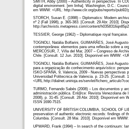
SMITH, Abby (2000) – Authenticity in perspective. 
digital environment. [em linha]. Washington, D.C.: Counci
em WWW: <URL: http://www.clir.org/pubs/reports/pub92/
STORCH, Susan E. (1998) – Diplomatics: Modern archival 
nº 2 (Fall 1998), p. 365-383. [Consult. 29 Abr. 2010]. 
http://archivists.metapress.com/content/h0358316qn85p2
TESSIER, George (1962) – Diplomatique royal française. P
TOGNOLI, Natália Bolfarini, GUIMARÃES, José Augusto C
contemporânea: elementos para uma reflexão sobre a
MERCOSUR, 7, Viña del Mar, 2007 – Congreso de Archivol
Chile. [Consult. 12 Jun. 2010]. Disponível em WWW: <U
TOGNOLI, Natália Bolfarini; GUIMARÃES, José Augusto 
para a organização do conhecimento arquivístico: persp
ISKO-SPAÑA, 9, Valencia, 2009 - Nuevas perspectivas par
Universidad Politecnica de Valencia. p. 23-25. [Consult
<URL:http://dialnet.unirioja.es/servlet/fichero_articulo?
TURMO, Fernando Sabés (2008) – Los documentos y archivo
administración pública. Enl@ce: Revista Venezolana de In
2008), p. 31-45. [Consult. 28 Abr. 2010]. Disponível em 
ISSN 1690-7515.
UNIVERSITY OF BRITISH COLUMBIA, SCHOOL OF LIBR
preservation of authentic electronic records: findings of 
Columbia. [Consult. 28 Mai. 2010]. Disponível em WWW:
UPWARD, Frank (1994) – In search of the continuum: Ian