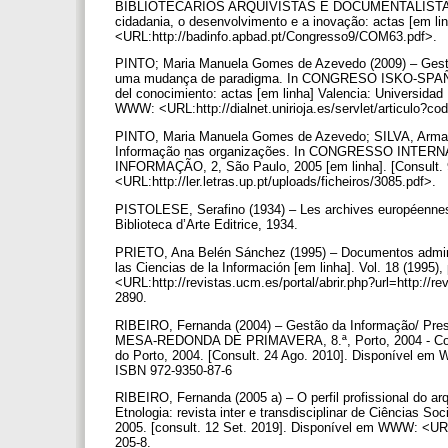
BIBLIOTECÁRIOS ARQUIVISTAS E DOCUMENTALISTAS, 9, 
cidadania, o desenvolvimento e a inovação: actas [em l
<URL:http://badinfo.apbad.pt/Congresso9/COM63.pdf>.
PINTO; Maria Manuela Gomes de Azevedo (2009) – Gestão
uma mudança de paradigma. In CONGRESO ISKO-SPAÑA, 9,
del conocimiento: actas [em linha] Valencia: Universidad 
WWW: <URL:http://dialnet.unirioja.es/servlet/articulo?c
PINTO, Maria Manuela Gomes de Azevedo; SILVA, Armado
Informação nas organizações. In CONGRESSO INT
INFORMAÇÃO, 2, São Paulo, 2005 [em linha]. [Consult.
<URL:http://ler.letras.up.pt/uploads/ficheiros/3085.pdf>.
PISTOLESE, Serafino (1934) – Les archives européennes d
Biblioteca d’Arte Editrice, 1934.
PRIETO, Ana Belén Sánchez (1995) – Documentos admini
las Ciencias de la Información [em linha]. Vol. 18 (1995
<URL:http://revistas.ucm.es/portal/abrir.php?url=http:/
2890.
RIBEIRO, Fernanda (2004) – Gestão da Informação/ Preser
MESA-REDONDA DE PRIMAVERA, 8.ª, Porto, 2004 - Conser
do Porto, 2004. [Consult. 24 Ago. 2010]. Disponível em W
ISBN 972-9350-87-6
RIBEIRO, Fernanda (2005 a) – O perfil profissional do ar
Etnologia: revista inter e transdisciplinar de Ciências So
2005. [consult. 12 Set. 2019]. Disponível em WWW: <URL:h
205-8.