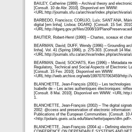
BAILEY, Catherine (1989) – Archival theory and electronic
[Consult. 10 de Abr. 2010]. Disponível em WWW:
<URL:http://journals.sfu.ca/archivar/index.php/archivari
BARBEDO, Francisco; CORUJO, Luís; SANT’ANA, Mário 
digital [em linha]. Lisboa: DGARQ. [Consult. 15 Set. 2
<URL:http://dgarq.gov.pt/files/2008/10/PlanoPreservacao
BAUTIER, Robert-Henri (1990) – Chartes, sceaux et chanc
BEARMAN, David; DUFF, Wendy (1996) – Grounding archival
linha]. Vol. 41 (Spring 1996), p. 275-303. [Consult 14 M
<URL:http://journals.sfu.ca/archivar/index.php/archivari
BEARMAN, David; SOCHATS, Ken (1996) – Metadata requi
Regulatory, Technical and Social Aspects of Electronic 
[Consult. 15 Fev. 2010]. Disponível em WWW:
<URL:http://web.archive.org/web/19970707063459/http://
BLANCHETTE, Jean-François (2001) – Les technologies de
Isabelle de – Les actes authentiques électroniques: réfle
[Consult. 8 Mai. 2010]. Disponível em WWW: <URL:http://
1.
BLANCHETTE, Jean-François (2002) – The digital signatu
2002: @ccess and preservation of electronic information: 
Publications of the European Communities. [Consult. 10
<http://polaris.gseis.ucla.edu/blanchette/papers/dlm.pdf
BLANCHETTE, Jean-François (2004 a) – Defining electron
CONFERENCE ON DEPENDABLE SYSTEMS AND NETWORKS, 