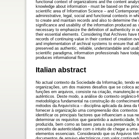
functional context of organizations and the content analys
knowledge about information - must be based on the princ
scientific area of Information Science – and Contemporary
administrative, legal, social and functional contexts in wh
to create and maintain records and also to determine the r
significance and usability of the information produced as 
necessary to emphasize the definition of authenticity in or
their essential elements. Considering that Archives have 
records of continuing value in their context of creation over
and implementation of archival systems to ensure that al
preserved as authentic, reliable, understandable and usab
scientific paradigma, information professionals have toda
produces informational flow.
Italian abstract
No actual contexto da Sociedade da Informação, tendo e
organizações, um dos maiores desafios que se coloca a
funções em arquivos, consiste na criação, manutenção e
autênticos. Deste modo, a análise do contexto orgânico-
metodológica fundamental na construção do conhecimento 
métodos da Arquivística – disciplina aplicada da área d
fornecer à organização uma compreensão dos contextos ad
identificar os principais factores que influenciam a sua 
determinar os requisitos que garantirão a autenticidade, fi
produzida, bem como as bases para a sua preservação a l
conceito de autenticidade com o intuito de chegar a uma 
elementos essenciais. Considerando que os Arquivos tê
documentos de arquivo electrónicos com valor continuad