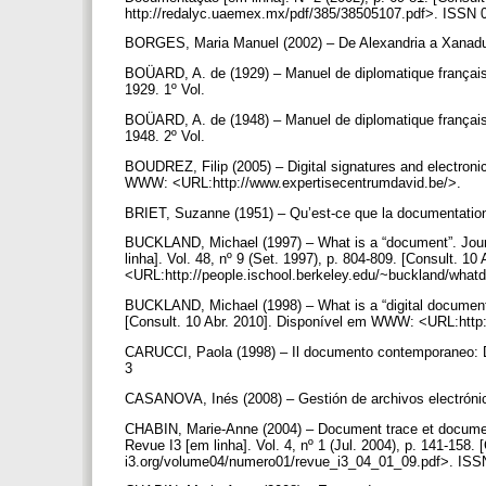
http://redalyc.uaemex.mx/pdf/385/38505107.pdf>. ISSN
BORGES, Maria Manuel (2002) – De Alexandria a Xanadu
BOÜARD, A. de (1929) – Manuel de diplomatique française 
1929. 1º Vol.
BOÜARD, A. de (1948) – Manuel de diplomatique française 
1948. 2º Vol.
BOUDREZ, Filip (2005) – Digital signatures and electronic 
WWW: <URL:http://www.expertisecentrumdavid.be/>.
BRIET, Suzanne (1951) – Qu’est-ce que la documentation
BUCKLAND, Michael (1997) – What is a “document”. Journ
linha]. Vol. 48, nº 9 (Set. 1997), p. 804-809. [Consult. 
<URL:http://people.ischool.berkeley.edu/~buckland/wha
BUCKLAND, Michael (1998) – What is a “digital document”
[Consult. 10 Abr. 2010]. Disponível em WWW: <URL:http:
CARUCCI, Paola (1998) – Il documento contemporaneo: Dip
3
CASANOVA, Inés (2008) – Gestión de archivos electróni
CHABIN, Marie-Anne (2004) – Document trace et document
Revue I3 [em linha]. Vol. 4, nº 1 (Jul. 2004), p. 141-15
i3.org/volume04/numero01/revue_i3_04_01_09.pdf>. IS