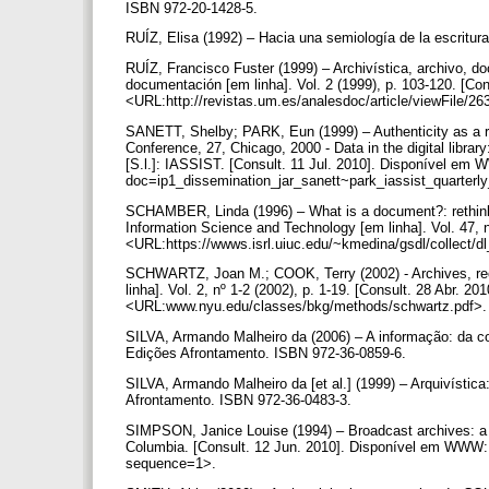
ISBN 972-20-1428-5.
RUÍZ, Elisa (1992) – Hacia una semiología de la escrit
RUÍZ, Francisco Fuster (1999) – Archivística, archivo, d
documentación [em linha]. Vol. 2 (1999), p. 103-120. [C
<URL:http://revistas.um.es/analesdoc/article/viewFile/
SANETT, Shelby; PARK, Eun (1999) – Authenticity as a re
Conference, 27, Chicago, 2000 - Data in the digital library
[S.l.]: IASSIST. [Consult. 11 Jul. 2010]. Disponível em 
doc=ip1_dissemination_jar_sanett~park_iassist_quarter
SCHAMBER, Linda (1996) – What is a document?: rethinki
Information Science and Technology [em linha]. Vol. 47, 
<URL:https://wwws.isrl.uiuc.edu/~kmedina/gsdl/collect/
SCHWARTZ, Joan M.; COOK, Terry (2002) - Archives, rec
linha]. Vol. 2, nº 1-2 (2002), p. 1-19. [Consult. 28 Abr.
<URL:www.nyu.edu/classes/bkg/methods/schwartz.pdf>
SILVA, Armando Malheiro da (2006) – A informação: da c
Edições Afrontamento. ISBN 972-36-0859-6.
SILVA, Armando Malheiro da [et al.] (1999) – Arquivística
Afrontamento. ISBN 972-36-0483-3.
SIMPSON, Janice Louise (1994) – Broadcast archives: a d
Columbia. [Consult. 12 Jun. 2010]. Disponível em WWW: 
sequence=1>.