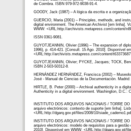
de Coimbra. ISBN 979-972-9038-91-4.
GOODY, Jack (1987) – A lógica da escrita e a organizaç
GUERCIO, Maria (2001) – Principles, methods, and instrum
digital environment. The American Archivist [em linha]. V
WWW: <URL:http://archivists.metapress.com/content/n88
ISSN 0361-9081.
GUYOTJEANNIN, Olivier (1996) – The expansion of diplomat
1996), p. 414-421. [Consult. 15 Ago. 2010]. Disponível
<URL:http://archivists.metapress.com/content/t63373687
GUYOTJEANNIN, Olivier; PYCKE, Jacques; TOCK, Benoit-M
ISBN 2-503-50312-8.
HERNÁNDEZ HERNÁNDEZ, Francisca (2002) – Museologí
José - Manual de Ciencias de la Documentación. Madrid:
HIRTLE, B. Peter (2000) – Archival authenticity in 
Authenticity in a digital environment. Washington, D.C.:
INSTITUTO DOS ARQUIVOS NACIONAIS / TORRE DO TOM
arquivo electrónicos: contexto de suporte [em linha]. L
<URL:http://dgarq.gov.pt/files/2008/10/siade_caderno1.p
INSTITUTO DOS ARQUIVOS NACIONAIS / TORRE DO TOM
arquivo electrónicos: modelo de requisitos para a gestão 
2010]. Disponível em WWW: <URL:http://dgarq.gov.pt/fi