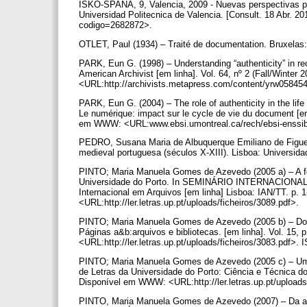
ISKO-SPAÑA, 9, Valencia, 2009 - Nuevas perspectivas para
Universidad Politecnica de Valencia. [Consult. 18 Abr. 20
codigo=2682872>.
OTLET, Paul (1934) – Traité de documentation. Bruxela
PARK, Eun G. (1998) – Understanding “authenticity” in re
American Archivist [em linha]. Vol. 64, nº 2 (Fall/Winter
<URL:http://archivists.metapress.com/content/yrw058454
PARK, Eun G. (2004) – The role of authenticity in the l
Le numérique: impact sur le cycle de vie du document [em 
em WWW: <URL:www.ebsi.umontreal.ca/rech/ebsi-enssib
PEDRO, Susana Maria de Albuquerque Emiliano de Figuei
medieval portuguesa (séculos X-XIII). Lisboa: Universid
PINTO; Maria Manuela Gomes de Azevedo (2005 a) – A fo
Universidade do Porto. In SEMINÁRIO INTERNACIONA
Internacional em Arquivos [em linha] Lisboa: IAN/TT. p.
<URL:http://ler.letras.up.pt/uploads/ficheiros/3089.pdf>.
PINTO; Maria Manuela Gomes de Azevedo (2005 b) – Do “e
Páginas a&b:arquivos e bibliotecas. [em linha]. Vol. 15,
<URL:http://ler.letras.up.pt/uploads/ficheiros/3083.pdf>
PINTO; Maria Manuela Gomes de Azevedo (2005 c) – Uma 
de Letras da Universidade do Porto: Ciência e Técnica do P
Disponível em WWW: <URL:http://ler.letras.up.pt/upload
PINTO, Maria Manuela Gomes de Azevedo (2007) – Da 