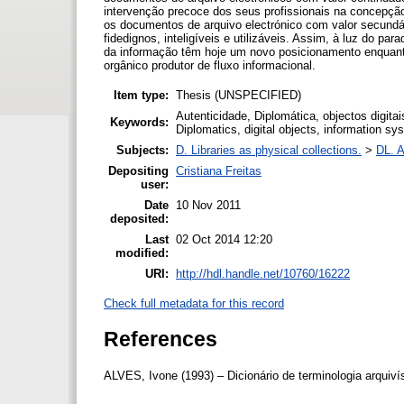
intervenção precoce dos seus profissionais na concepçã
os documentos de arquivo electrónico com valor secundá
fidedignos, inteligíveis e utilizáveis. Assim, à luz do par
da informação têm hoje um novo posicionamento enquant
orgânico produtor de fluxo informacional.
Item type:
Thesis (UNSPECIFIED)
Autenticidade, Diplomática, objectos digitai
Keywords:
Diplomatics, digital objects, information sy
Subjects:
D. Libraries as physical collections.
>
DL. A
Depositing
Cristiana Freitas
user:
Date
10 Nov 2011
deposited:
Last
02 Oct 2014 12:20
modified:
URI:
http://hdl.handle.net/10760/16222
Check full metadata for this record
References
ALVES, Ivone (1993) – Dicionário de terminologia arquivís