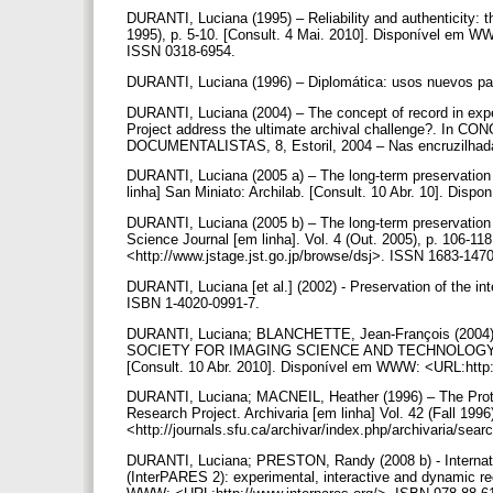
DURANTI, Luciana (1995) – Reliability and authenticity: th
1995), p. 5-10. [Consult. 4 Mai. 2010]. Disponível em WWW
ISSN 0318-6954.
DURANTI, Luciana (1996) – Diplomática: usos nuevos pa
DURANTI, Luciana (2004) – The concept of record in expe
Project address the ultimate archival challenge?.
DOCUMENTALISTAS, 8, Estoril, 2004 – Nas encruzilhadas 
DURANTI, Luciana (2005 a) – The long-term preservation o
linha] San Miniato: Archilab. [Consult. 10 Abr. 10]. Di
DURANTI, Luciana (2005 b) – The long-term preservation o
Science Journal [em linha]. Vol. 4 (Out. 2005), p. 106-1
<http://www.jstage.jst.go.jp/browse/dsj>. ISSN 1683-147
DURANTI, Luciana [et al.] (2002) - Preservation of the in
ISBN 1-4020-0991-7.
DURANTI, Luciana; BLANCHETTE, Jean-François (2004) – 
SOCIETY FOR IMAGING SCIENCE AND TECHNOLOGY - Archi
[Consult. 10 Abr. 2010]. Disponível em WWW: <URL:http:/
DURANTI, Luciana; MACNEIL, Heather (1996) – The Protec
Research Project. Archivaria [em linha] Vol. 42 (Fall 1996
<http://journals.sfu.ca/archivar/index.php/archivaria/sea
DURANTI, Luciana; PRESTON, Randy (2008 b) - Internati
(InterPARES 2): experimental, interactive and dynamic r