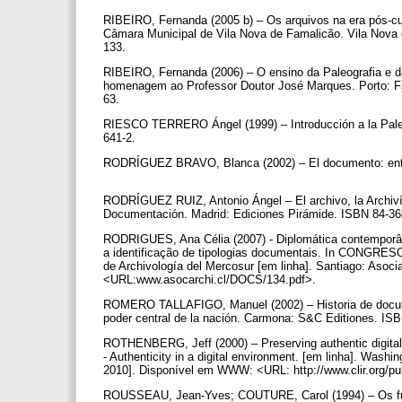
RIBEIRO, Fernanda (2005 b) – Os arquivos na era pós-cut
Câmara Municipal de Vila Nova de Famalicão. Vila Nova 
133.
RIBEIRO, Fernanda (2006) – O ensino da Paleografia e da
homenagem ao Professor Doutor José Marques. Porto: Fa
63.
RIESCO TERRERO Ángel (1999) – Introducción a la Paleogr
641-2.
RODRÍGUEZ BRAVO, Blanca (2002) – El documento: entre l
RODRÍGUEZ RUIZ, Antonio Ángel – El archivo, la Archiv
Documentación. Madrid: Ediciones Pirámide. ISBN 84-36
RODRIGUES, Ana Célia (2007) - Diplomática contemporân
a identificação de tipologias documentais. In CONG
de Archivología del Mercosur [em linha]. Santiago: Asoc
<URL:www.asocarchi.cl/DOCS/134.pdf>.
ROMERO TALLAFIGO, Manuel (2002) – Historia de docume
poder central de la nación. Carmona: S&C Editiones. IS
ROTHENBERG, Jeff (2000) – Preserving authentic di
- Authenticity in a digital environment. [em linha]. Washi
2010]. Disponível em WWW: <URL: http://www.clir.org/p
ROUSSEAU, Jean-Yves; COUTURE, Carol (1994) – Os fund