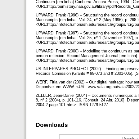
Continuum [em linha] Canberra: Ancora Press, 1994. [Co
<URL:http://ourhistory.naa.gov.au/library/pdf/Records
UPWARD, Frank (1996) – Structuring the record continuum
Manuscripts [em linha]. Vol. 24, nº 2 (May 1996), p. 26
<URL:http://infotech.monash.edu/research/groups/rcrg/p
UPWARD, Frank (1997) – Structuring the record continuum
Manuscripts [em linha]. Vol. 25, nº 1 (November 1997), 
<URL:http://infotech.monash.edu/research/groups/rcrg/p
UPWARD, Frank (2000) – Modelling the continuum as para
person reflexion. Record Management Journal [em linha]. 
<URL:http://infotech.monash.edu/research/groups/rcrg/pu
US-INTERPARES PROJECT (2002) – Finding on preservation 
Records Comission (Grants # 99-073 and # 2001-005). [S
WERF, Titia van der (2002) – Our digital heritage: how aut
Disponível em WWW: <URL:www.vala.org.au/vala2002/2
ZELLER, Jean-Daniel (2004) – Documents numérique: á la
8, nº 2 (2004), p. 101-116. [Consult. 24 Abr. 2010]. Di
2004-2-page-101.htm>. ISSN 1279-5127.
Downloads
Download