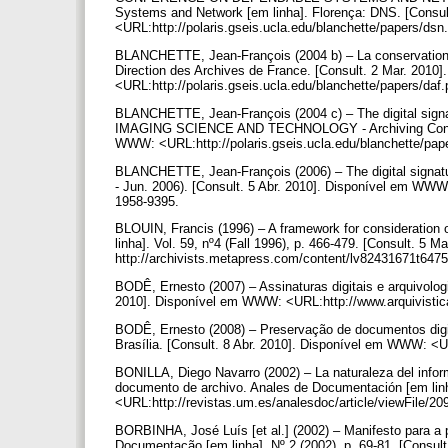
Systems and Network [em linha]. Florença: DNS. [Consu
<URL:http://polaris.gseis.ucla.edu/blanchette/papers/dsn
BLANCHETTE, Jean-François (2004 b) – La conservation de 
Direction des Archives de France. [Consult. 2 Mar. 201
<URL:http://polaris.gseis.ucla.edu/blanchette/papers/daf
BLANCHETTE, Jean-François (2004 c) – The digital sign
IMAGING SCIENCE AND TECHNOLOGY - Archiving Conferenc
WWW: <URL:http://polaris.gseis.ucla.edu/blanchette/pap
BLANCHETTE, Jean-François (2006) – The digital signatu
- Jun. 2006). [Consult. 5 Abr. 2010]. Disponível em WWW:
1958-9395.
BLOUIN, Francis (1996) – A framework for consideration o
linha]. Vol. 59, nº4 (Fall 1996), p. 466-479. [Consult. 
http://archivists.metapress.com/content/lv82431671t6475
BODÊ, Ernesto (2007) – Assinaturas digitais e arquivologia.
2010]. Disponível em WWW: <URL:http://www.arquivistic
BODÊ, Ernesto (2008) – Preservação de documentos digita
Brasília. [Consult. 8 Abr. 2010]. Disponível em WWW: <U
BONILLA, Diego Navarro (2002) – La naturaleza del infor
documento de archivo. Anales de Documentación [em linh
<URL:http://revistas.um.es/analesdoc/article/viewFile/
BORBINHA, José Luís [et al.] (2002) – Manifesto para a p
Documentação [em linha]. Nº 2 (2002), p. 69-81. [Consu