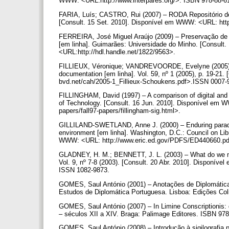
WWW: <URL:http://www.interpares.org/>. ISBN 978-88-6
FARIA, Luís; CASTRO, Rui (2007) – RODA Repositório de O
[Consult. 15 Set. 2010]. Disponível em WWW: <URL: http:/
FERREIRA, José Miguel Araújo (2009) – Preservação de lo
[em linha]. Guimarães: Universidade do Minho. [Consult
<URL:http://hdl.handle.net/1822/9563>.
FILLIEUX, Véronique; VANDREVOORDE, Evelyne (2005) – Le
documentation [em linha]. Vol. 59, nº 1 (2005), p. 19-2
bvd.net/cah/2005-1_Fillieux-Schoukens.pdf>.ISSN 0007
FILLINGHAM, David (1997) – A comparison of digital and 
of Technology. [Consult. 16 Jun. 2010]. Disponível em 
papers/fall97-papers/fillingham-sig.html>.
GILLILAND-SWETLAND, Anne J. (2000) – Enduring paradigms
environment [em linha]. Washington, D.C.: Council on Lib
WWW: <URL: http://www.eric.ed.gov/PDFS/ED440660.pd
GLADNEY, H. M.; BENNETT, J. L. (2003) – What do we me
Vol. 9, nº 7-8 (2003). [Consult. 20 Abr. 2010]. Disponív
ISSN 1082-9873.
GOMES, Saul António (2001) – Anotações de Diplomática 
Estudos de Diplomática Portuguesa. Lisboa: Edições Coli
GOMES, Saul António (2007) – In Limine Conscriptionis:
– séculos XII a XIV. Braga: Palimage Editores. ISBN 97
GOMES, Saul António (2008) – Introdução à sigilografia 