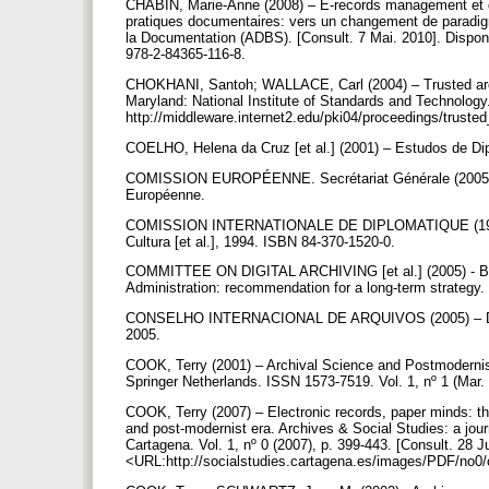
CHABIN, Marie-Anne (2008) – E-records management et d
pratiques documentaires: vers un changement de paradigme
la Documentation (ADBS). [Consult. 7 Mai. 2010]. Dispo
978-2-84365-116-8.
CHOKHANI, Santoh; WALLACE, Carl (2004) – Trusted ar
Maryland: National Institute of Standards and Technolo
http://middleware.internet2.edu/pki04/proceedings/truste
COELHO, Helena da Cruz [et al.] (2001) – Estudos de Di
COMISSION EUROPÉENNE. Secrétariat Générale (2005) –
Européenne.
COMISSION INTERNATIONALE DE DIPLOMATIQUE (1994) – V
Cultura [et al.], 1994. ISBN 84-370-1520-0.
COMMITTEE ON DIGITAL ARCHIVING [et al.] (2005) - Build
Administration: recommendation for a long-term strateg
CONSELHO INTERNACIONAL DE ARQUIVOS (2005) – Docume
2005.
COOK, Terry (2001) – Archival Science and Postmodernism
Springer Netherlands. ISSN 1573-7519. Vol. 1, nº 1 (Mar.
COOK, Terry (2007) – Electronic records, paper minds: th
and post-modernist era. Archives & Social Studies: a journ
Cartagena. Vol. 1, nº 0 (2007), p. 399-443. [Consult. 28
<URL:http://socialstudies.cartagena.es/images/PDF/no0