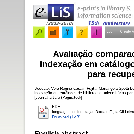
Login
Create 
Avaliação comparad
indexação em catálogos
para recup
Boccato, Vera-Regina-Casari
,
Fujita, Mariângela-Spotti-L
indexação em catálogos de bibliotecas universitárias pa
[Journal article (Paginated)]
PDF
lenguagens de indexaçao Boccato Fujita Gil-Leiva
Download (1MB)
English abstract