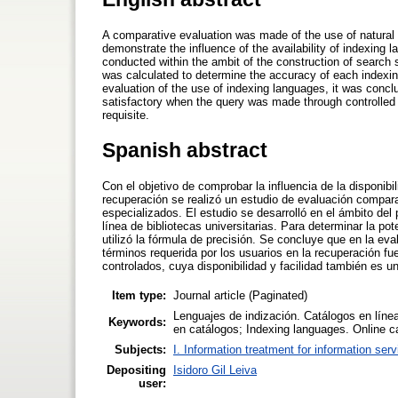
A comparative evaluation was made of the use of natural
demonstrate the influence of the availability of indexing 
conducted within the ambit of the construction of search st
was calculated to determine the accuracy of each indexin
evaluation of the use of indexing languages, it was conclu
satisfactory when the query was made through controlled l
requisite.
Spanish abstract
Con el objetivo de comprobar la influencia de la disponib
recuperación se realizó un estudio de evaluación comparat
especializados. El estudio se desarrolló en el ámbito de
línea de bibliotecas universitarias. Para determinar la po
utilizó la fórmula de precisión. Se concluye que en la ev
términos requerida por los usuarios en la recuperación fu
controlados, cuya disponibilidad y facilidad también es un
Item type:
Journal article (Paginated)
Lenguajes de indización. Catálogos en líne
Keywords:
en catálogos; Indexing languages. Online cat
Subjects:
I. Information treatment for information ser
Depositing
Isidoro Gil Leiva
user: