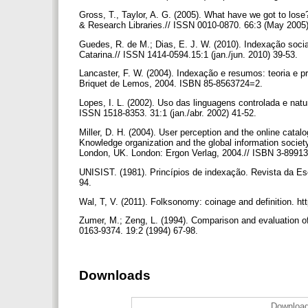
Gross, T., Taylor, A. G. (2005). What have we got to lose
& Research Libraries.// ISSN 0010-0870. 66:3 (May 2005
Guedes, R. de M.; Dias, E. J. W. (2010). Indexação soc
Catarina.// ISSN 1414-0594.15:1 (jan./jun. 2010) 39-53.
Lancaster, F. W. (2004). Indexação e resumos: teoria e p
Briquet de Lemos, 2004. ISBN 85-8563724=2.
Lopes, I. L. (2002). Uso das linguagens controlada e natu
ISSN 1518-8353. 31:1 (jan./abr. 2002) 41-52.
Miller, D. H. (2004). User perception and the online catalo
Knowledge organization and the global information societ
London, UK. London: Ergon Verlag, 2004.// ISBN 3-89913-
UNISIST. (1981). Princípios de indexação. Revista da E
94.
Wal, T, V. (2011). Folksonomy: coinage and definition. h
Zumer, M.; Zeng, L. (1994). Comparison and evaluation of
0163-9374. 19:2 (1994) 67-98.
Downloads
Download