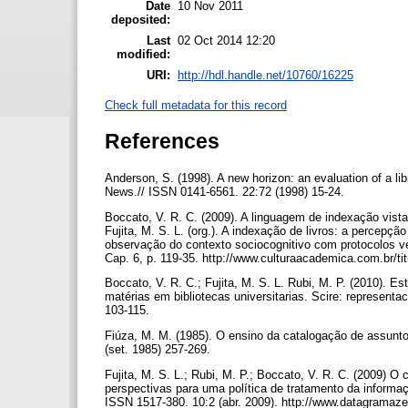
Date
10 Nov 2011
deposited:
Last
02 Oct 2014 12:20
modified:
URI:
http://hdl.handle.net/10760/16225
Check full metadata for this record
References
Anderson, S. (1998). A new horizon: an evaluation of a li
News.// ISSN 0141-6561. 22:72 (1998) 15-24.
Boccato, V. R. C. (2009). A linguagem de indexação vista
Fujita, M. S. L. (org.). A indexação de livros: a percepçã
observação do contexto sociocognitivo com protocolos v
Cap. 6, p. 119-35. http://www.culturaacademica.com.br/t
Boccato, V. R. C.; Fujita, M. S. L. Rubi, M. P. (2010). E
matérias em bibliotecas universitarias. Scire: representa
103-115.
Fiúza, M. M. (1985). O ensino da catalogação de assunt
(set. 1985) 257-269.
Fujita, M. S. L.; Rubi, M. P.; Boccato, V. R. C. (2009) O 
perspectivas para uma política de tratamento da informa
ISSN 1517-380. 10:2 (abr. 2009). http://www.datagramazer