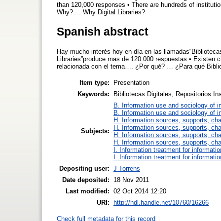
than 120,000 responses • There are hundreds of institution
Why? ... Why Digital Libraries?
Spanish abstract
Hay mucho interés hoy en día en las llamadas“Bibliotecas 
Libraries”produce mas de 120.000 respuestas • Existen c
relacionada con el tema…. ¿Por qué? … ¿Para qué Biblio
Item type:
Presentation
Keywords:
Bibliotecas Digitales, Repositorios In
B. Information use and sociology of i
B. Information use and sociology of i
H. Information sources, supports, ch
H. Information sources, supports, ch
Subjects:
H. Information sources, supports, ch
H. Information sources, supports, ch
I. Information treatment for informati
I. Information treatment for informati
Depositing user:
J Torrens
Date deposited:
18 Nov 2011
Last modified:
02 Oct 2014 12:20
URI:
http://hdl.handle.net/10760/16266
Check full metadata for this record