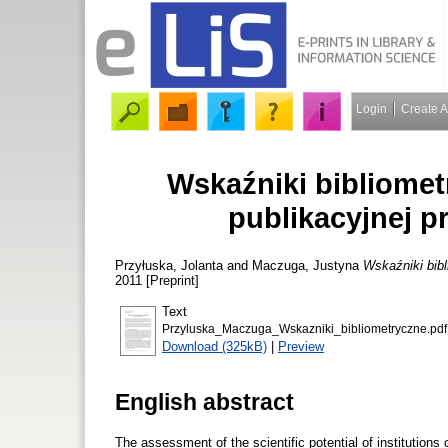
Login
Create 
Wskaźniki bibliome
publikacyjnej 
Przyłuska, Jolanta
and
Maczuga, Justyna
Wskaźniki bib
2011 [Preprint]
Text
Przyluska_Maczuga_Wskazniki_bibliometryczne.pdf
Download (325kB)
|
Preview
English abstract
The assessment of the scientific potential of institutions