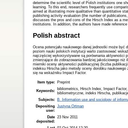
determine the scientific level of Polish institutions one 
learning. To this end, researchers frequently use compariso
aimed at illustrating more qualitative than quantitative
publishing activity evaluation (the number of publications,
discusses the pros and cons of the Hirsch Index as a met
institutions. In addition, the authors have made referenc
Polish abstract
Ocena potencjału naukowego danej jednostki może być 
poziom nauki polskich instytucji warto zastosować wska
najczęściej wykorzystywane są porównania aktywności pub
zmierzające do zobrazowania bardziej jakościowego niż i
mierniki oceny aktywności publikacyjnej (liczba publikac
indeksu Hirscha jako metody oceny dorobku naukowego za
się na wskaźniku Impact Factor.
Item type:
Preprint
bibliometrics, Hirsch Index, Impact Factor, 
Keywords:
bibliometryczne, indeks Hirscha, publikac
Subjects:
B. Information use and sociology of inform
Depositing
Justyna Ortman
user:
Date
23 Nov 2011
deposited:
Last
02 Oct 2014 12:20