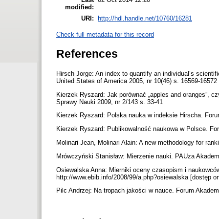
modified:
URI:
http://hdl.handle.net/10760/16281
Check full metadata for this record
References
Hirsch Jorge: An index to quantify an individual’s scient
United States of America 2005, nr 10(46) s. 16569-16572
Kierzek Ryszard: Jak porównać „apples and oranges”, cz
Sprawy Nauki 2009, nr 2/143 s. 33-41
Kierzek Ryszard: Polska nauka w indeksie Hirscha. Foru
Kierzek Ryszard: Publikowalność naukowa w Polsce. For
Molinari Jean, Molinari Alain: A new methodology for ranki
Mrówczyński Stanisław: Mierzenie nauki. PAUza Akademi
Osiewalska Anna: Mierniki oceny czasopism i naukowcó
http://www.ebib.info/2008/99/a.php?osiewalska [dostęp o
Pilc Andrzej: Na tropach jakości w nauce. Forum Akademi