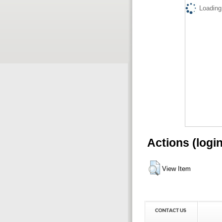
Loading.
Actions (logi
View Item