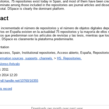
itorios, 75 repositories exist today in Spain, and most of them have been crea
nate among those included in the repositories are journal articles and disser
otal. DSpace is clearly the dominant platform.
ract
 incrementado el número de repositorios y el número de objetos digitales dep
rios en España existen en la actualidad 75 repositorios y la mayoría de ellos
s que predominan son los artículos de revistas y las tesis, mientras que los
l. DSpace es claramente la plataforma predominante.
ntation
ccess, Spain, Institutional repositories, Acceso abierto, España, Repositorio
ormation sources, supports, channels.
>
HS. Repositories.
Alonso Arévalo
c 2011
t 2014 12:20
/hdl.handle.net/10760/16355
is record
Downloads per month over past year