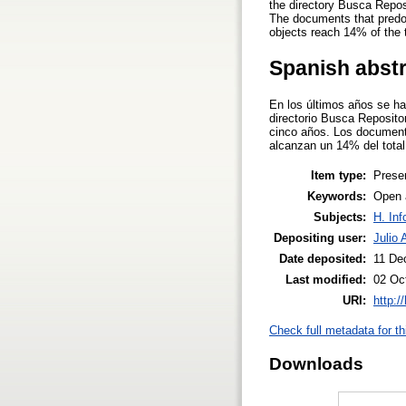
the directory Busca Repos
The documents that predomi
objects reach 14% of the t
Spanish abst
En los últimos años se ha
directorio Busca Reposito
cinco años. Los documento
alcanzan un 14% del tota
Item type:
Prese
Keywords:
Open a
Subjects:
H. Inf
Depositing user:
Julio 
Date deposited:
11 De
Last modified:
02 Oc
URI:
http:/
Check full metadata for th
Downloads