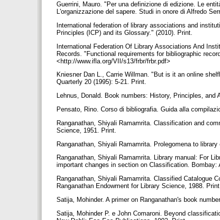
Guerrini, Mauro. "Per una definizione di edizione. Le ent
L'organizzazione del sapere. Studi in onore di Alfredo Se
International federation of library associations and instit
Principles (ICP) and its Glossary." (2010). Print.
International Federation Of Library Associations And Ins
Records. "Functional requirements for bibliographic recor
<http://www.ifla.org/VII/s13/frbr/frbr.pdf>
Kniesner Dan L., Carrie Willman. "But is it an online shel
Quarterly 20 (1995): 5-21. Print.
Lehnus, Donald. Book numbers: History, Principles, and A
Pensato, Rino. Corso di bibliografia. Guida alla compilazion
Ranganathan, Shiyali Ramamrita. Classification and co
Science, 1951. Print.
Ranganathan, Shiyali Ramamrita. Prolegomena to library c
Ranganathan, Shiyali Ramamrita. Library manual: For Libr
important changes in section on Classification. Bombay: 
Ranganathan, Shiyali Ramamrita. Classified Catalogue Cod
Ranganathan Endowment for Library Science, 1988. Prin
Satija, Mohinder. A primer on Ranganathan's book number. 
Satija, Mohinder P. e John Comaroni. Beyond classificat