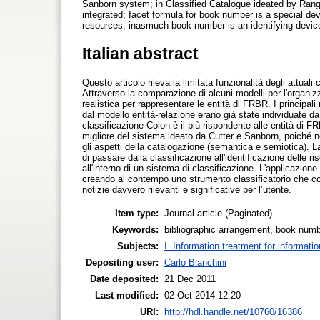
Sanborn system; in Classified Catalogue ideated by Rang
integrated; facet formula for book number is a special devi
resources, inasmuch book number is an identifying device
Italian abstract
Questo articolo rileva la limitata funzionalità degli attua
Attraverso la comparazione di alcuni modelli per l'organiz
realistica per rappresentare le entità di FRBR. I principali
dal modello entità-relazione erano già state individuate d
classificazione Colon è il più rispondente alle entità di F
migliore del sistema ideato da Cutter e Sanborn, poiché n
gli aspetti della catalogazione (semantica e semiotica). L
di passare dalla classificazione all'identificazione delle ri
all'interno di un sistema di classificazione. L'applicazion
creando al contempo uno strumento classificatorio che co
notizie davvero rilevanti e significative per l’utente.
Item type:
Journal article (Paginated)
Keywords:
bibliographic arrangement, book num
Subjects:
I. Information treatment for informati
Depositing user:
Carlo Bianchini
Date deposited:
21 Dec 2011
Last modified:
02 Oct 2014 12:20
URI:
http://hdl.handle.net/10760/16386