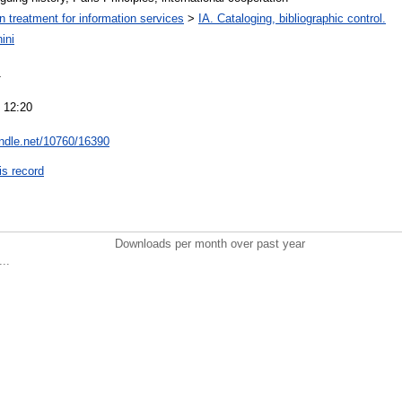
on treatment for information services
>
IA. Cataloging, bibliographic control.
ini
1
 12:20
andle.net/10760/16390
is record
Downloads per month over past year
..