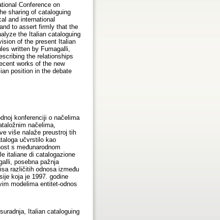
ational Conference on
he sharing of cataloguing
al and international
nd to assert firmly that the
alyze the Italian cataloguing
vision of the present Italian
ules written by Fumagalli,
describing the relationships
recent works of the new
ian position in the debate
odnoj konferenciji o načelima
kataložnim načelima,
e više nalaže preustroj tih
ataloga učvrstilo kao
zanost s međunarodnom
e italiane di catalogazione
galli, posebna pažnja
isa različitih odnosa između
sije koja je 1997. godine
ovim modelima entitet-odnos
suradnja, Italian cataloguing