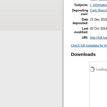
Subjects:
I. Informati
Depositing
Carlo Bianch
user:
Date
21 Dec 201
deposited:
Last
02 Oct 2014
modified:
URI:
http://hdl.h
Check full metadata for th
Downloads
Loading.