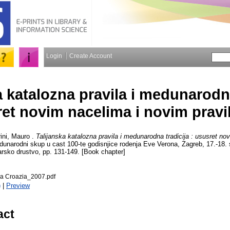
Login
Create Account
a katalozna pravila i medunarodna
et novim nacelima i novim pravi
ini, Mauro
.
Talijanska katalozna pravila i medunarodna tradicija : ususret no
dunarodni skup u cast 100-te godisnjice rodenja Eve Verona, Zagreb, 17.-18.
arsko drustvo, pp. 131-149. [Book chapter]
na Croazia_2007.pdf
)
|
Preview
act