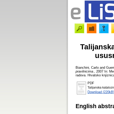
Talijansk
ususr
Bianchini, Carlo
and
Guerr
pravilnicima.
, 2007 In: Me
radova. Hrvatsko knjiznic
PDF
Talijanska kataloz
Download (220kB
English abstr