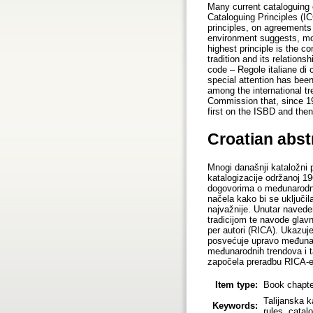
Many current cataloguing 
Cataloguing Principles (I
principles, on agreements 
environment suggests, more
highest principle is the c
tradition and its relations
code – Regole italiane di 
special attention has been 
among the international tr
Commission that, since 199
first on the ISBD and then
Croatian abst
Mnogi današnji kataložni p
katalogizacije održanoj 19
dogovorima o međunarodnoj
načela kako bi se uključil
najvažnije. Unutar navede
tradicijom te navode glavn
per autori (RICA). Ukazuje
posvećuje upravo međunaro
međunarodnih trendova i ta
započela preradbu RICA-e.
Item type:
Book chapte
Talijanska k
Keywords:
rules, catal