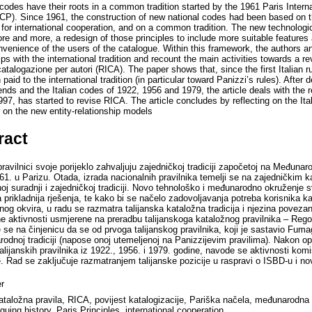
codes have their roots in a common tradition started by the 1961 Paris Intern
CCP). Since 1961, the construction of new national codes had been based on t
for international cooperation, and on a common tradition. The new technologic
 and more, a redesign of those principles to include more suitable features a
onvenience of the users of the catalogue. Within this framework, the authors an
hips with the international tradition and recount the main activities towards a re
catalogazione per autori (RICA). The paper shows that, since the first Italian r
paid to the international tradition (in particular toward Panizzi’s rules). After 
ends and the Italian codes of 1922, 1956 and 1979, the article deals with the 
7, has started to revise RICA. The article concludes by reflecting on the Ital
 on the new entity-relationship models
ract
ravilnici svoje porijeklo zahvaljuju zajedničkoj tradiciji započetoj na Međunar
61. u Parizu. Otada, izrada nacionalnih pravilnika temelji se na zajedničkim 
 suradnji i zajedničkoj tradiciji. Novo tehnološko i međunarodno okruženje sv
a prikladnija rješenja, te kako bi se načelo zadovoljavanja potreba korisnika k
nog okvira, u radu se razmatra talijanska kataložna tradicija i njezina pove
e aktivnosti usmjerene na preradbu talijanskoga kataložnog pravilnika – Regol
 se na činjenicu da se od prvoga talijanskog pravilnika, koji je sastavio Fuma
dnoj tradiciji (napose onoj utemeljenoj na Panizzijevim pravilima). Nakon op
lijanskih pravilnika iz 1922., 1956. i 1979. godine, navode se aktivnosti komi
 Rad se zaključuje razmatranjem talijanske pozicije u raspravi o ISBD-u i n
r
ataložna pravila, RICA, povijest katalogizacije, Pariška načela, međunarodna 
oguing history, Paris Principles, international cooperation