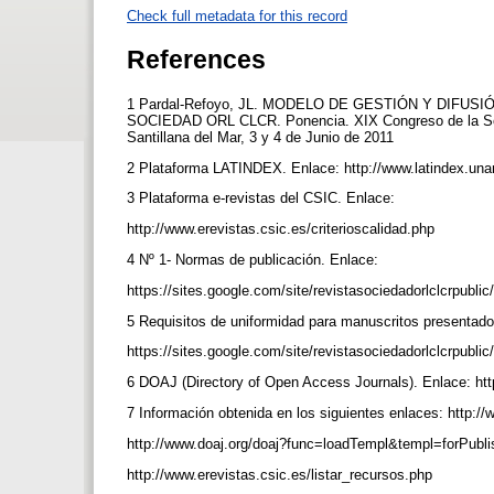
Check full metadata for this record
References
1 Pardal-Refoyo, JL. MODELO DE GESTIÓN Y DIFU
SOCIEDAD ORL CLCR. Ponencia. XIX Congreso de la Socied
Santillana del Mar, 3 y 4 de Junio de 2011
2 Plataforma LATINDEX. Enlace: http://www.latindex.u
3 Plataforma e-revistas del CSIC. Enlace:
http://www.erevistas.csic.es/criterioscalidad.php
4 Nº 1- Normas de publicación. Enlace:
https://sites.google.com/site/revistasociedadorlclcrpubli
5 Requisitos de uniformidad para manuscritos presentad
https://sites.google.com/site/revistasociedadorlclcrpubli
6 DOAJ (Directory of Open Access Journals). Enlace: htt
7 Información obtenida en los siguientes enlaces: http
http://www.doaj.org/doaj?func=loadTempl&templ=forPub
http://www.erevistas.csic.es/listar_recursos.php