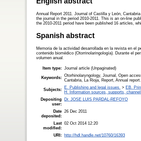
English abstract
Annual Report 2011. Journal of Castilla y León, Cantabria 
the journal in the period 2010-2011. This is an on-line pu
the 2010-2011 period have been published 16 articles, wh
Spanish abstract
Memoria de la actividad desarrollada en la revista en el 
contenido biomédico (Otorrinolaringología). Durante el p
volumen anual.
Item type:
Journal article (Unpaginated)
Otorhinolaryngology, Journal, Open acces
Keywords:
Cantabria, La Rioja, Report, Annual report.
E. Publishing and legal issues.
>
EB. Prin
Subjects:
H. Information sources, supports, channel
Depositing
Dr. JOSE LUIS PARDAL-REFOYO
user:
Date
26 Dec 2011
deposited:
Last
02 Oct 2014 12:20
modified:
URI:
http://hdl.handle.net/10760/16393