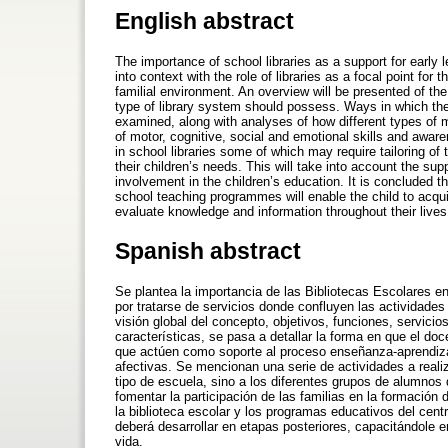
English abstract
The importance of school libraries as a support for early
into context with the role of libraries as a focal point for 
familial environment. An overview will be presented of the
type of library system should possess. Ways in which the 
examined, along with analyses of how different types of 
of motor, cognitive, social and emotional skills and awaren
in school libraries some of which may require tailoring of
their children’s needs. This will take into account the su
involvement in the children’s education. It is concluded 
school teaching programmes will enable the child to acquire
evaluate knowledge and information throughout their lives
Spanish abstract
Se plantea la importancia de las Bibliotecas Escolares 
por tratarse de servicios donde confluyen las actividades 
visión global del concepto, objetivos, funciones, servici
características, se pasa a detallar la forma en que el do
que actúen como soporte al proceso enseñanza-aprendizaje
afectivas. Se mencionan una serie de actividades a realiza
tipo de escuela, sino a los diferentes grupos de alumnos 
fomentar la participación de las familias en la formación
la biblioteca escolar y los programas educativos del cent
deberá desarrollar en etapas posteriores, capacitándole e
vida.