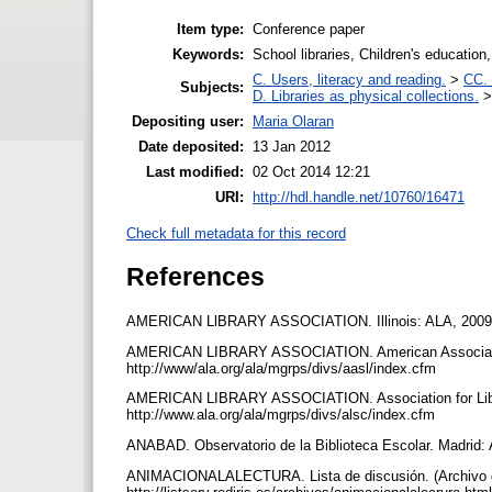
Item type:
Conference paper
Keywords:
School libraries, Children's education
C. Users, literacy and reading.
>
CC. 
Subjects:
D. Libraries as physical collections.
Depositing user:
Maria Olaran
Date deposited:
13 Jan 2012
Last modified:
02 Oct 2014 12:21
URI:
http://hdl.handle.net/10760/16471
Check full metadata for this record
References
AMERICAN LlBRARY ASSOCIATION. Illinois: ALA, 2009. htt
AMERICAN LIBRARY ASSOCIATION. American Association of
http://www/ala.org/ala/mgrps/divs/aasl/index.cfm
AMERICAN LIBRARY ASSOCIATION. Association for Library
http://www.ala.org/ala/mgrps/divs/alsc/index.cfm
ANABAD. Observatorio de la Biblioteca Escolar. Madrid:
ANIMACIONALALECTURA. Lista de discusión. (Archivo d