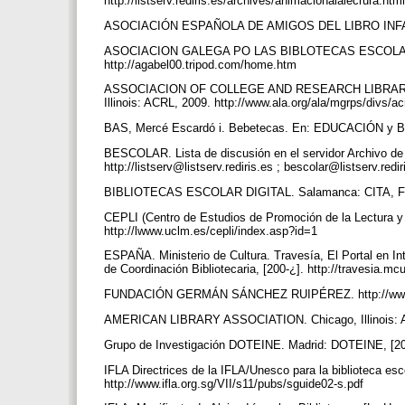
http://listserv.rediris.es/archives/animacionalalecrura.htm
ASOCIACIÓN ESPAÑOLA DE AMIGOS DEL LIBRO INFANTI
ASOCIACION GALEGA PO LAS BIBLOTECAS ESCOLARES
http://agabel00.tripod.com/home.htm
ASSOCIACION OF COLLEGE AND RESEARCH LIBRARlES. In
Illinois: ACRL, 2009. http://www.ala.org/ala/mgrps/divs/
BAS, Mercé Escardó i. Bebetecas. En: EDUCACIÓN y BIB
BESCOLAR. Lista de discusión en el servidor Archivo de 
http://listserv@listserv.rediris.es ; bescolar@listserv.redir
BIBLIOTECAS ESCOLAR DIGITAL. Salamanca: CITA, FGSR,
CEPLI (Centro de Estudios de Promoción de la Lectura y L
http://lwww.uclm.es/cepli/index.asp?id=1
ESPAÑA. Ministerio de Cultura. Travesía, El Portal en In
de Coordinación Bibliotecaria, [200-¿]. http://travesia.m
FUNDACIÓN GERMÁN SÁNCHEZ RUIPÉREZ. http://www.
AMERICAN LIBRARY ASSOCIATION. Chicago, Illinois: ALA, 
Grupo de Investigación DOTEINE. Madrid: DOTEINE, [200
IFLA Directrices de la IFLA/Unesco para la biblioteca esc
http://www.ifla.org.sg/VII/s11/pubs/sguide02-s.pdf