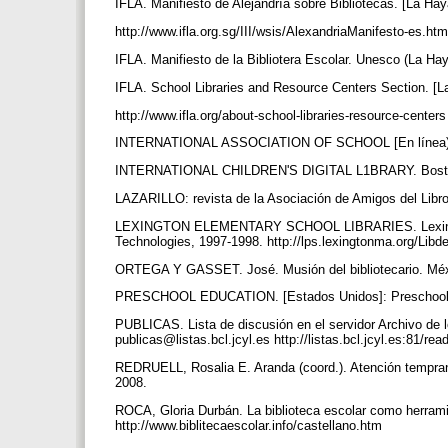
IFLA. Manifiesto de Alejandría sobre Bibliotecas. [La Hay
http://www.ifla.org.sg/III/wsis/AlexandriaManifesto-es.ht
IFLA. Manifiesto de la Bibliotera Escolar. Unesco (La Hay
IFLA. School Libraries and Resource Centers Section. [L
http://www.ifla.org/about-school-libraries-resource-center
INTERNATIONAL ASSOCIATION OF SCHOOL [En línea). Que
INTERNATIONAL CHILDREN'S DIGITAL L1BRARY. Boston: IC
LAZARILLO: revista de la Asociación de Amigos del Libro 
LEXINGTON ELEMENTARY SCHOOL LIBRARIES. Lexington P
Technologies, 1997-1998. http://lps.lexingtonma.org/Libd
ORTEGA Y GASSET. José. Musión del bibliotecario. Méxi
PRESCHOOL EDUCATION. [Estados Unidos]: Preschool E
PUBLICAS. Lista de discusión en el servidor Archivo de l
publicas@listas.bcl.jcyl.es http://listas.bcl.jcyl.es:81/r
REDRUELL, Rosalia E. Aranda (coord.). Atención tempran
2008.
ROCA, Gloria Durbán. La biblioteca escolar como herrami
http://www.biblitecaescolar.info/castellano.htm