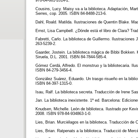
978-84-661-2014-2.
Cousins, Lucy. Maisy va a la biblioteca. Adaptación, Mar
Serres, cop. 2005. ISBN 84-8488-213-6.
Dahl, Roald. Matilda. Ilustraciones de Quentin Blake. Ma
Ernst, Lisa Campbell. ¿Dónde está el libro de Clara? Tra
Fabretti, Carlo. La biblioteca de Guillermo. Ilustracione
263-5239-2.
Gaarder, Jostein. La biblioteca mágica de Bibbi Bokken.
Siruela, D.L. 2001. ISBN 84-7844-585-4.
Gómez Cerdá, Alfredo. El monstruo y la bibliotecaria. Ilu
ISBN 84-279-3456-4.
González Suárez, Eduardo. Un trasgo risueño en la bibli
ISBN 84-397-1315-0.
Isau, Ralf. La biblioteca secreta. Traducción de Irene S
Jan. La biblioteca inexistente. 1ª ed. Barcelona: Edicio
Knudsen, Michelle. León de biblioteca. Ilustrado por Ke
2008. ISBN 978-84-934863-1-0.
Lies, Brian. Murciélagos en la biblioteca. Traducción de
Lies, Brian. Ratpenats a la biblioteca. Traducció de Mer