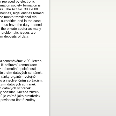
 replaced by electronic
mation society formation is
xes. The Act No. 300/2008
rities, legal entities formed
e-month transitional trial
authorities and in the case
ot thus have the duty to send
 the private sector as many
s problematic issues are
rm deposits of data
zaznamenáváme v 90. letech
í či poštovní komunikace
y informační společnosti
ednictvím datových schránek.
chránky orgánům veřejné
u a insolvenčním správcům.
ctvím datových schránek
m datových schránek.
y odesílat. Nucené zřízení
ů je vnímá jako prostředek
 povinnost časté změny