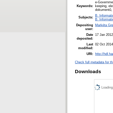
e-Governmen
Keywords:
keeping, el
dokumentů, 
B. Informati
Subjects:
B. Informati
Depositing
Markéta Gr
user:
Date
17 Jan 2012
deposited:
Last
02 Oct 2014
modified:
URI:
http://hdl.h
Check full metadata for th
Downloads
Loading.