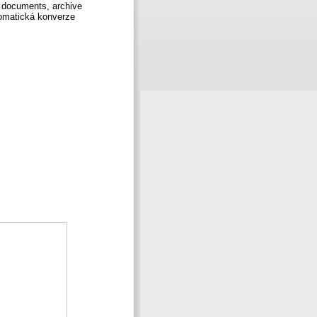
f documents, archive
tomatická konverze