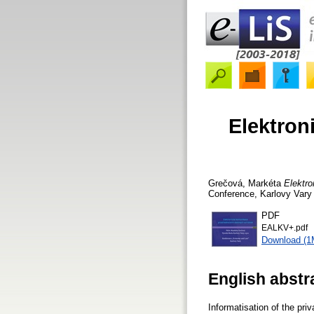
Elektron
Grečová, Markéta
Elektr
Conference, Karlovy Vary 
PDF
EALKV+.pdf
Download (1
English abstr
Informatisation of the pri