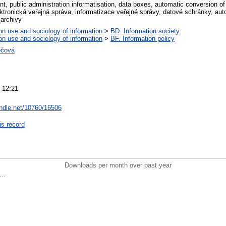
t, public administration informatisation, data boxes, automatic conversion o
ektronická veřejná správa, informatizace veřejné správy, datové schránky, au
archivy
on use and sociology of information
>
BD. Information society.
on use and sociology of information
>
BF. Information policy
ečová
 12:21
andle.net/10760/16506
is record
Downloads per month over past year
..