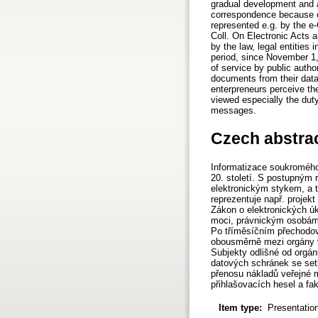
gradual development and a
correspondence because of
represented e.g. by the e
Coll. On Electronic Acts 
by the law, legal entities 
period, since November 1,
of service by public autho
documents from their data
enterpreneurs perceive the
viewed especially the dut
messages.
Czech abstra
Informatizace soukromého
20. století. S postupným 
elektronickým stykem, a t
reprezentuje např. projek
Zákon o elektronických ú
moci, právnickým osobám
Po tříměsíčním přechodov
obousměrně mezi orgány v
Subjekty odlišné od orgá
datových schránek se setk
přenosu nákladů veřejné 
přihlašovacích hesel a fa
Item type:
Presentatio