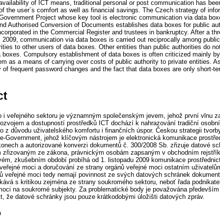
vailability of ICT means, traditional personal or post communication has been
 the user´s comfort as well as financial savings. The Czech strategy of infor
-Government Project whose key tool is electronic communication via data bo
and Authorised Conversion of Documents establishes data boxes for public autho
incorporated in the Commercial Register and trustees in bankruptcy. After a thre
 2009, communication via data boxes is carried out reciprocally among public 
rities to other users of data boxes. Other entities than public authorities do n
 boxes. Compulsory establishment of data boxes is often criticized mainly by
m as a means of carrying over costs of public authority to private entities. A
y of frequent password changes and the fact that data boxes are only short-te
ct
 i veřejného sektoru je významným společenským jevem, jehož první vlnu 
rozvojem a dostupností prostředků ICT dochází k nahrazování tradiční osobn
o z důvodu uživatelského komfortu i finančních úspor. Českou strategii tvorb
t e-Government, jehož klíčovým nástrojem je elektronická komunikace prostř
konech a autorizované konverzi dokumentů č. 300/2008 Sb. zřizuje datové s
 zřizovaným ze zákona, právnickým osobám zapsaným v obchodním rejstřík
ém, zkušebním období probíhá od 1. listopadu 2009 komunikace prostředni
eřejné moci a doručování ze strany orgánů veřejné moci ostatním uživatelů
nů veřejné moci tedy nemají povinnost ze svých datových schránek dokument
ává s kritikou zejména ze strany soukromého sektoru, neboť řada podnikatel
moci na soukromé subjekty. Za problematické body je považována především
kt, že datové schránky jsou pouze krátkodobými úložišti datových zpráv.
n