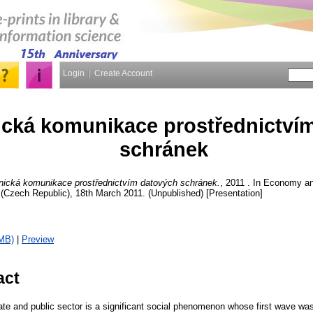
Login
Create Account
ická komunikace prostřednictví
schránek
onická komunikace prostřednictvím datových schránek.
, 2011 . In Economy an
(Czech Republic), 18th March 2011. (Unpublished) [Presentation]
MB)
|
Preview
act
vate and public sector is a significant social phenomenon whose first wave wa