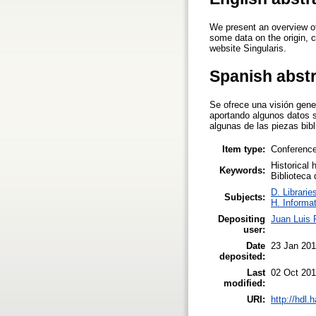
We present an overview of 
some data on the origin, c
website Singularis.
Spanish abst
Se ofrece una visión gener
aportando algunos datos s
algunas de las piezas bibli
Item type:
Conference
Historical 
Keywords:
Biblioteca
D. Librarie
Subjects:
H. Informa
Depositing
Juan Luis
user:
Date
23 Jan 20
deposited:
Last
02 Oct 201
modified:
URI:
http://hdl