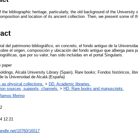
the bibliographic heritage, particularly, the old background of the University o
omposition and location of its ancient collection. Then, we present some of t
ract
al del patrimonio bibliográfico, en concreto, el fondo antiguo de la Universid
obre el origen, composición y ubicación del fondo antiguo que alberga para pa
ográficas, que por su valor, han sido incluidas en el portal Singularis.
 paper
holdings, Alcalá University Library (Spain), Rare books; Fondos históricos, lib
 de la Universidad de Alcalá (España)
s as physical collections.
>
DD. Academic libraries.
tion sources, supports, channels.
>
HD. Rare books and manuscripts.
 Ramos Merino
12
4 12:21
.handle.net/10760/16517