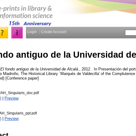
Login
Create Account
ndo antiguo de la Universidad de
El fondo antiguo de la Universidad de Alcalá.
, 2012 . In Presentación del port
io Madroño, The Historical Library `Marqués de Valdecilla' of the Complutense
ed) [Conference paper]
AH_Singularis_doc.pdf
)
|
Preview
AH_Singularis_ppt.pdf
)
|
Preview
act