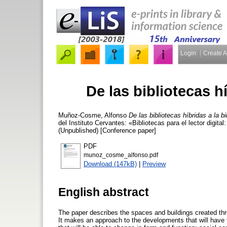
Login
Create 
De las bibliotecas hí
Muñoz-Cosme, Alfonso
De las bibliotecas híbridas a la bi
del Instituto Cervantes: «Bibliotecas para el lector digita
(Unpublished) [Conference paper]
PDF
munoz_cosme_alfonso.pdf
Download (147kB)
|
Preview
English abstract
The paper describes the spaces and buildings created throu
It makes an approach to the developments that will have th