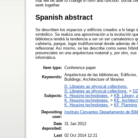
that will be able to change in form and function: social c
work together.
Spanish abstract
Se describen los espacios y edificios creados a lo largo d
simbólico. Se realiza una aproximación a la evolución que
biblioteca tendrá la tendencia a ser un ser camaleónico 
cafetería, parque, lugar multifuncional donde además de l
reflexionar. Así mismo, se las describe como seres híbri
presenciales en una arquitectura material y, por otro, sus
informática.
Item type:
Conference paper
Arquitectura de las bibliotecas; Edificios,
Keywords:
Buildings; Architecture of libraries
D. Libraries as physical collections.
D. Libraries as physical collections.
>
DZ.
Subjects:
K. Housing technologies.
>
KB. Library, 
K. Housing technologies.
>
KE. Architect
K. Housing technologies.
>
KF. Planning
Depositing
Instituto Cervantes Departamento de Bib
user:
Date
31 Jan 2012
deposited:
Last
02 Oct 2014 12:21