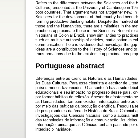
Refers to the differences between the Sciences and the 
Cultures, presented at the University of Cambridge in 19
poor countries. That argument was not altogether new. In
Sciences for the development of that country had been de
forming productive thinking habits. Despite the marked d
those and the Humanities, there are similarities in the m
practices approximate those in the Sciences. Recent resea
historians of Colonial Brazil, show similarities to practic
such as multiple authorship of articles, participation in c
communication There is evidence that nowadays the gap
ideas are a contribution to the History of Sciences and 
transformations due to the epistemic approximations proper
Portuguese abstract
Diferenças entre as Ciências Naturais e as Humanidades 
As Duas Culturas. Para esse cientista e escritor de Liter
países menos favorecidos. O assunto já havia sido deba
educacionais e seu impacto no progresso desse país, o
por formar hábitos de reflexão. Apesar do afastamento oco
as Humanidades, também existem interseções entre as d
por meio das práticas da produção científica. Pesquisa 
de pesquisadores da área de História do Brasil Colonial
investigações das Ciências Naturais, como a autoria múlti
das tecnologias de informação e comunicação. As idéias 
Informação, ainda que as Ciências tenham passado por s
interdisciplinaridade.