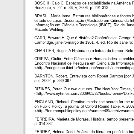
BOSCHI, Caio C. Espaços de sociabilidade na América Port
Horizonte, v. 22. n. 36, v, 2006, p. 291-313.
BRASIL, Maria Irene. Estruturas bibliométricas e fontes 
estudo de caso. Dissertação (Mestrado em Ciência da Inf
Informação em Ciência e Tecnologia (IBICT), Rio de Janei
Macedo Wehling.
CARR, Edward H. Que é História? Conferências George Ma
Cambridge, janeiro-março de 1961. 4. ed. Rio de Janeiro:
CHARTIER, Roger. A História ou a leitura do tempo. Belo 
CRIPPA, Giulia. Entre Ciências e Humanidades: o probl
Encontro Nacional de Pesquisa em Ciência da Informação
<http://congresso.ibict.br/index.php/enancib/xienancib/p
DARNTON, Robert. Entrevista com Robert Darnton [por José
set. 2002, p. 389-397.
DIZIKES, Peter. Our two cultures. The New York Times,
<http://www.nytimes.com/2009/03/22/books/review/Dizike
ENGLAND, Richard. Creative minds: the search for the rec
on Public Policy: a journal of Oxford Round Table, v. 200
<http://forumonpublicpolicy.com/summer09/archivesumme
FERREIRA, Marieta de Moraes. História, tempo presente e h
p. 314-332.
FERREZ, Helena Dodd. Análise da literatura periódica bra