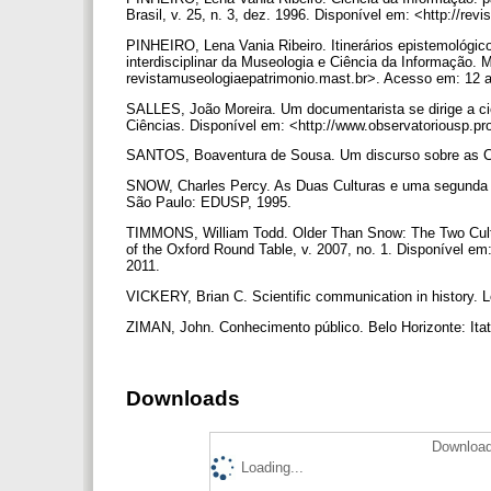
Brasil, v. 25, n. 3, dez. 1996. Disponível em: <http://rev
PINHEIRO, Lena Vania Ribeiro. Itinerários epistemológic
interdisciplinar da Museologia e Ciência da Informação. Mu
revistamuseologiaepatrimonio.mast.br>. Acesso em: 12 
SALLES, João Moreira. Um documentarista se dirige a cie
Ciências. Disponível em: <http://www.observatoriousp.pro
SANTOS, Boaventura de Sousa. Um discurso sobre as Ci
SNOW, Charles Percy. As Duas Culturas e uma segunda le
São Paulo: EDUSP, 1995.
TIMMONS, William Todd. Older Than Snow: The Two Cultur
of the Oxford Round Table, v. 2007, no. 1. Disponível e
2011.
VICKERY, Brian C. Scientific communication in history.
ZIMAN, John. Conhecimento público. Belo Horizonte: Ita
Downloads
Download
Loading...