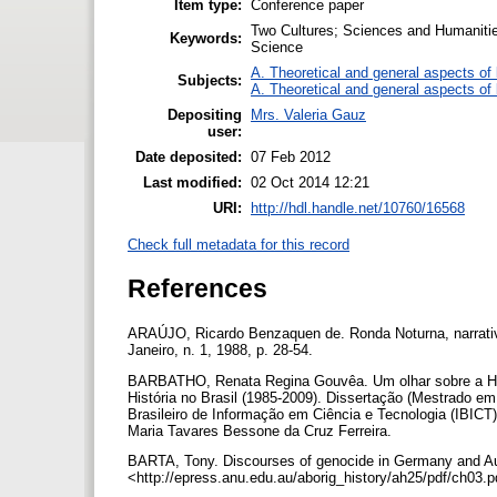
Item type:
Conference paper
Two Cultures; Sciences and Humanities
Keywords:
Science
A. Theoretical and general aspects of l
Subjects:
A. Theoretical and general aspects of l
Depositing
Mrs. Valeria Gauz
user:
Date deposited:
07 Feb 2012
Last modified:
02 Oct 2014 12:21
URI:
http://hdl.handle.net/10760/16568
Check full metadata for this record
References
ARAÚJO, Ricardo Benzaquen de. Ronda Noturna, narrativa
Janeiro, n. 1, 1988, p. 28-54.
BARBATHO, Renata Regina Gouvêa. Um olhar sobre a Histó
História no Brasil (1985-2009). Dissertação (Mestrado em
Brasileiro de Informação em Ciência e Tecnologia (IBICT)
Maria Tavares Bessone da Cruz Ferreira.
BARTA, Tony. Discourses of genocide in Germany and Aust
<http://epress.anu.edu.au/aborig_history/ah25/pdf/ch03.