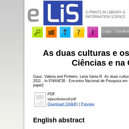
Login
Create 
As duas culturas e o
Ciências e na
Gauz, Valeria
and
Pinheiro, Lena Vania R.
As duas cultur
2011 . In ENANCIB - Encontro Nacional de Pesquisa em Ci
paper]
PDF
vgauzduascult.pdf
Download (104kB)
|
Preview
English abstract