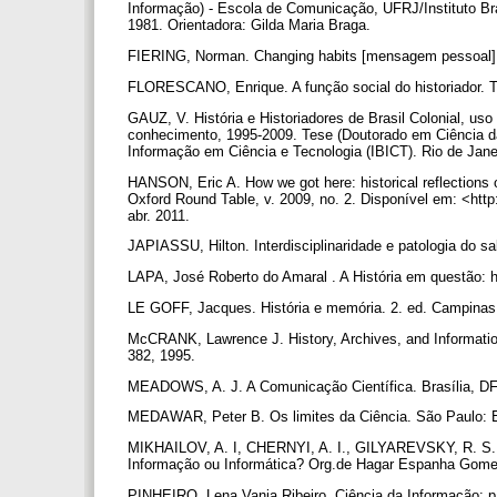
Informação) - Escola de Comunicação, UFRJ/Instituto Bra
1981. Orientadora: Gilda Maria Braga.
FIERING, Norman. Changing habits [mensagem pessoal
FLORESCANO, Enrique. A função social do historiador. Te
GAUZ, V. História e Historiadores de Brasil Colonial, uso
conhecimento, 1995-2009. Tese (Doutorado em Ciência da 
Informação em Ciência e Tecnologia (IBICT). Rio de Janei
HANSON, Eric A. How we got here: historical reflections o
Oxford Round Table, v. 2009, no. 2. Disponível em: <htt
abr. 2011.
JAPIASSU, Hilton. Interdisciplinaridade e patologia do sa
LAPA, José Roberto do Amaral . A História em questão: hi
LE GOFF, Jacques. História e memória. 2. ed. Campinas
McCRANK, Lawrence J. History, Archives, and Information
382, 1995.
MEADOWS, A. J. A Comunicação Científica. Brasília, DF
MEDAWAR, Peter B. Os limites da Ciência. São Paulo: 
MIKHAILOV, A. I, CHERNYI, A. I., GILYAREVSKY, R. S. Est
Informação ou Informática? Org.de Hagar Espanha Gomes
PINHEIRO, Lena Vania Ribeiro. Ciência da Informação: pá