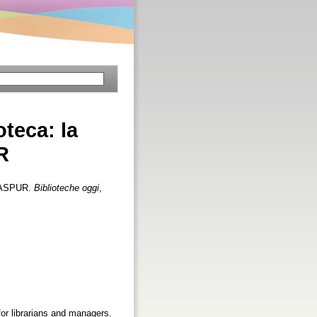
oteca: la
R
@CASPUR.
Biblioteche oggi
,
for librarians and managers.