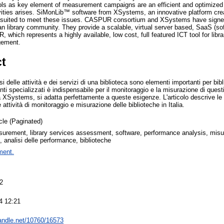
ols as key element of measurement campaigns are an efficient and optimized 
vities arises. SiMonLib™ software from XSystems, an innovative platform creat
 suited to meet these issues. CASPUR consortium and XSystems have signed
an library community. They provide a scalable, virtual server based, SaaS (sof
hich represents a highly available, low cost, full featured ICT tool for li
gement.
ct
isi delle attività e dei servizi di una biblioteca sono elementi importanti per bibli
nti specializzati è indispensabile per il monitoraggio e la misurazione di questi
XSystems, si adatta perfettamente a queste esigenze. L'articolo descrive le f
attività di monitoraggio e misurazione delle biblioteche in Italia.
icle (Paginated)
surement, library services assessment, software, performance analysis, misu
, analisi delle performance, biblioteche
ment.
2
4 12:21
handle.net/10760/16573