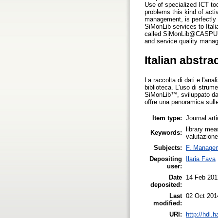
Use of specialized ICT to
problems this kind of acti
management, is perfectly
SiMonLib services to Itali
called SiMonLib@CASPUR, w
and service quality mana
Italian abstra
La raccolta di dati e l'anal
biblioteca. L'uso di strume
SiMonLib™, sviluppato da 
offre una panoramica sulle 
Item type:
Journal art
library mea
Keywords:
valutazione
Subjects:
F. Manage
Depositing
Ilaria Fava
user:
Date
14 Feb 201
deposited:
Last
02 Oct 201
modified:
URI:
http://hdl.