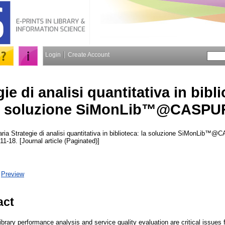
Login
Create Account
ie di analisi quantitativa in bibli
soluzione SiMonLib™@CASPU
aria
Strategie di analisi quantitativa in biblioteca: la soluzione SiMonLib™
11-18. [Journal article (Paginated)]
|
Preview
act
library performance analysis and service quality evaluation are critical issues 