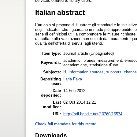
services offered to library users.
Italian abstract
L'articolo si propone di illustrare gli standard e le iniziat
degli indicatori che riguardano in modo più approfondito le 
serie di definizioni utili a comprendere le misure richieste
raccolta e alla valutazione non solo di dati puramente quan
qualità dell’offerta di servizi agli utenti.
Item type:
Journal article (Unpaginated)
academic libraries, measurement, e-resour
Keywords:
accademiche, statistiche d'uso
Subjects:
H. Information sources, supports, channe
Depositing
Ilaria Fava
user:
Date
14 Feb 2012
deposited:
Last
02 Oct 2014 12:21
modified:
URI:
http://hdl.handle.net/10760/16574
Check full metadata for this record
Downloads