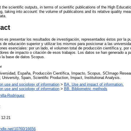
 the scientific outputs, in terms of scientific publications of the High Educatio
ing, taking into account: the volume of publications and its relative quality me
ata.
ract
ro es presentar los resultados de investigación, representados éstos por la pu
s de educación superior y utilizar los mismos para posicionar a las universid
es esenciales: por un lado, el volumen total de producción científica y, por ot
dores de impacto o citación de esos trabajos. Los datos se han generado a par
en la base de datos Scopus.
r
iversidad, España, Producción Científica, Impacto, Scopus, SCImago Resear
l; University, Spain, Scientific Production, Impact, Institutional Analysis.
on use and sociology of information
>
BA. Use and impact of information.
on use and sociology of information
>
BB. Bibliometric methods
hilla-Rodríguez
2
 12:21
andle.net/10760/16656