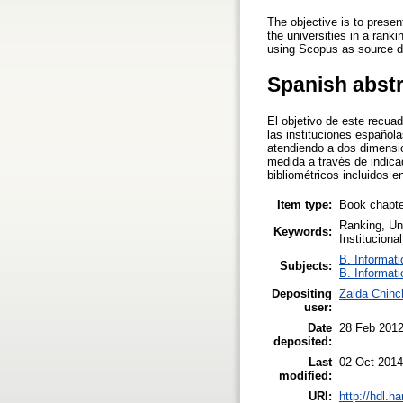
The objective is to present
the universities in a rank
using Scopus as source d
Spanish abst
El objetivo de este recuad
las instituciones española
atendiendo a dos dimension
medida a través de indica
bibliométricos incluidos 
Item type:
Book chapte
Ranking, Un
Keywords:
Instituciona
B. Informati
Subjects:
B. Informati
Depositing
Zaida Chinc
user:
Date
28 Feb 201
deposited:
Last
02 Oct 2014
modified:
URI:
http://hdl.h