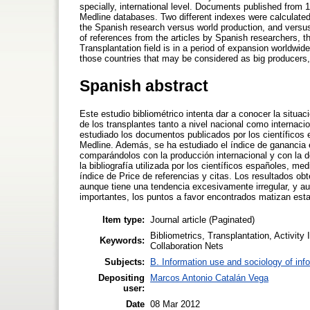
specially, international level. Documents published fro
Medline databases. Two different indexes were calculated
the Spanish research versus world production, and versus
of references from the articles by Spanish researchers, th
Transplantation field is in a period of expansion worldwi
those countries that may be considered as big producers, 
Spanish abstract
Este estudio bibliométrico intenta dar a conocer la situ
de los transplantes tanto a nivel nacional como internaci
estudiado los documentos publicados por los científicos
Medline. Además, se ha estudiado el índice de ganancia e
comparándolos con la producción internacional y con la d
la bibliografía utilizada por los científicos españoles, m
índice de Price de referencias y citas. Los resultados o
aunque tiene una tendencia excesivamente irregular, y 
importantes, los puntos a favor encontrados matizan esta
Item type:
Journal article (Paginated)
Bibliometrics, Transplantation, Activity
Keywords:
Collaboration Nets
Subjects:
B. Information use and sociology of inf
Depositing
Marcos Antonio Catalán Vega
user:
Date
08 Mar 2012