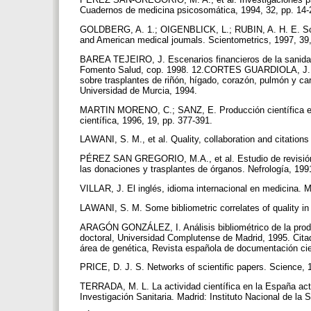
Cuadernos de medicina psicosomática, 1994, 32, pp. 14
GOLDBERG, A. 1.; OIGENBLICK, L.; RUBIN, A. H. E. Scien
and American medical joumals. Scientometrics, 1997, 39
BAREA TEJEIRO, J. Escenarios financieros de la sanidad 
Fomento Salud, cop. 1998. 12.CORTES GUARDIOLA, J. A. U
sobre trasplantes de riñón, hígado, corazón, pulmón y ca
Universidad de Murcia, 1994.
MARTIN MORENO, C.; SANZ, E. Producción científica es
científica, 1996, 19, pp. 377-391.
LAWANI, S. M., et al. Quality, collaboration and citations
PÉREZ SAN GREGORIO, M.A., et al. Estudio de revisión d
las donaciones y trasplantes de órganos. Nefrología, 1991, 
VILLAR, J. El inglés, idioma internacional en medicina. M
LAWANI, S. M. Some bibliometric correlates of quality in 
ARAGÓN GONZÁLEZ, I. Análisis bibliométrico de la produ
doctoral, Universidad Complutense de Madrid, 1995. Cita
área de genética, Revista española de documentación cie
PRICE, D. J. S. Networks of scientific papers. Science, 
TERRADA, M. L. La actividad científica en la España actu
Investigación Sanitaria. Madrid: Instituto Nacional de la 