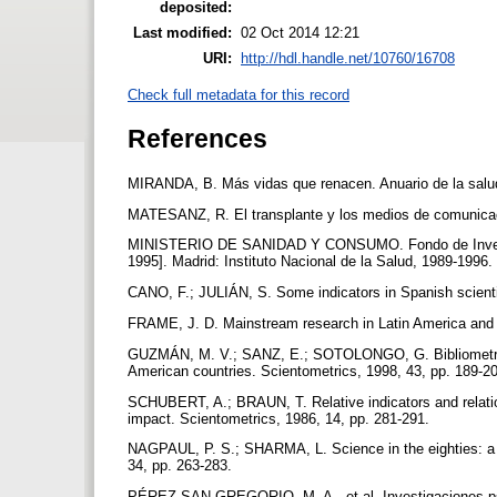
deposited:
Last modified:
02 Oct 2014 12:21
URI:
http://hdl.handle.net/10760/16708
Check full metadata for this record
References
MIRANDA, B. Más vidas que renacen. Anuario de la salud
MATESANZ, R. El transplante y los medios de comunicaci
MINISTERIO DE SANIDAD Y CONSUMO. Fondo de Investiga
1995]. Madrid: Instituto Nacional de la Salud, 1989-1996.
CANO, F.; JULIÁN, S. Some indicators in Spanish scientif
FRAME, J. D. Mainstream research in Latin America and t
GUZMÁN, M. V.; SANZ, E.; SOTOLONGO, G. Bibliometric st
American countries. Scientometrics, 1998, 43, pp. 189-2
SCHUBERT, A.; BRAUN, T. Relative indicators and relation
impact. Scientometrics, 1986, 14, pp. 281-291.
NAGPAUL, P. S.; SHARMA, L. Science in the eighties: a typ
34, pp. 263-283.
PÉREZ SAN-GREGORIO, M. A., et al. Investigaciones psic